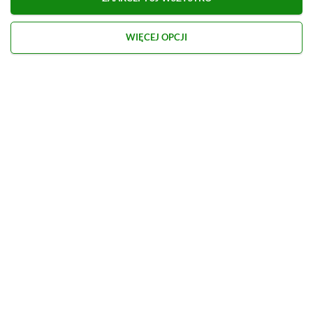
Prosimy o zachowanie kultury wypowiedzi. Mimo że
pozwalamy na komentowanie osobom bez konta na
WIĘCEJ OPCJI
platformie Disqus, to i tak zalecamy jego założenie, bo
wpisy gości często trafiają do spamu.
Wczytaj komentarze
Kontakt
O nas
Redakcja
Reklama
Praca
Etyka redakcyjna
Polityka recenzji gier