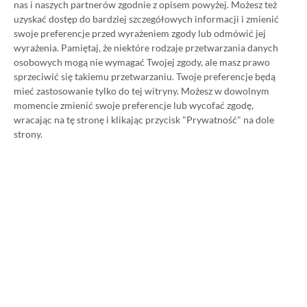
nas i naszych partnerów zgodnie z opisem powyżej. Możesz też
ograniczeń twórczych: gry horrorowe, symulatory
uzyskać dostęp do bardziej szczegółowych informacji i zmienić
swoje preferencje przed wyrażeniem zgody lub odmówić jej
biznesu, pokazy mody, wirtualne koncerty –
wyrażenia.
Pamiętaj, że niektóre rodzaje przetwarzania danych
wszystko, co tylko przyjdzie wam do głowy, ktoś już
osobowych mogą nie wymagać Twojej zgody, ale masz prawo
stworzył w Roblox. Ten dynamiczny ekosystem
sprzeciwić się takiemu przetwarzaniu. Twoje preferencje będą
mieć zastosowanie tylko do tej witryny. Możesz w dowolnym
ewoluuje szybciej niż jakiekolwiek duże studio jest
momencie zmienić swoje preferencje lub wycofać zgodę,
w stanie nadążyć. A co najlepsze? Gracze nie są tylko
wracając na tę stronę i klikając przycisk "Prywatność" na dole
uczestnikami – są współpracownikami.
strony.
Elementy społecznościowe platformy, takie jak
funkcje czatu, listy znajomych i systemy imprez,
sprawiają, że gra przypomina bardziej cyfrowe
miejsce spotkań niż samotną rozgrywkę. Połączenie
społeczności i możliwości personalizacji sprawiło,
że Roblox stał się wirtualnym trzecim domem dla
milionów użytkowników na całym świecie.