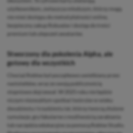
ekosystem. Te cyfrowe karty ułatwiają
użytkownikom, zwłaszcza młodszym, którzy mogą
nie mieć dostępu do metod płatności online,
bezpieczny zakup Robuxów i dostęp do treści
premium lub ulepszeń awatarów.
Stworzony dla pokolenia Alpha, ale
gotowy dla wszystkich
Chociaż Roblox był początkowo uwielbiany przez
nastolatków, wraz ze swoją publicznością
stopniowo dojrzewał. W 2025 roku nie będzie
niczym niezwykłym spotkać twórców w wieku
dwudziestu i trzydziestu lat, którzy tworzą złożone
symulacje, gry fabularne z możliwością zarabiania
lub narzędzia edukacyjne za pomocą Roblox Studio.