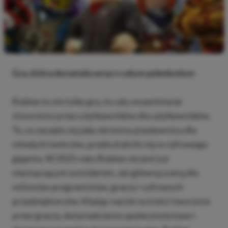
Gra, która dorastała wraz z całym pokoleniem
Roblox to nie tylko gra, to cały wszechświat
stworzony przez użytkowników dla użytkowników.
To, co zaczęło się jako skromna piaskownica dla
młodych twórców, przekształciło się w cyfrowego
giganta. W 2025 roku Roblox nie jest już
nieznaczącym outsiderem, ale główną sceną dla
milionów programistów, graczy i cyfrowych
przedsiębiorców. Kładąc nacisk na treści tworzone
przez graczy, doświadczenia społecznościowe i