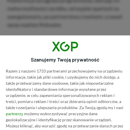
Platforma przyciągnęła programistów, oferując im
realne możliwości zarobku, od wypłat opartych na
zaangażowaniu, po partnerstwa z markami, a nawet
opcję wypłaty Robuxów.
Taki poziom integracji zabawy i zawodu oznacza, że
Roblox to nie tylko miejsce spotkań dzieci – to
miejsce, w którym rodzą się innowacje. To miejsce,
Szanujemy Twoją prywatność
w którym swoje pierwsze kroki stawiają projektanci
Razem z naszymi 1733 partnerami przechowujemy na urządzeniu
gier, programiści i przedsiębiorcy następnej
informacje, takie jak pliki cookie, i uzyskujemy do nich dostęp, a
generacji.
także przetwarzamy dane osobowe, takie jak niepowtarzalne
identyfikatory i standardowe informacje wysyłane przez
urządzenie, w celu zapewniania spersonalizowanych reklam i
Społeczność jest najważniejsza
treści, pomiaru reklam i treści oraz zbierania opinii odbiorców, a
także rozwijania i ulepszania produktów.
Za Twoją zgodą my i nasi
W przeciwieństwie do tradycyjnych gier o ustalonej
możemy wykorzystywać precyzyjne dane
partnerzy
geolokalizacyjne i identyfikację przez skanowanie urządzeń.
fabule, Roblox rozwija się dzięki treściom
Możesz kliknąć, aby wyrazić zgodę na przetwarzanie danych przez
tworzonym przez użytkowników. Nie ma żadnych