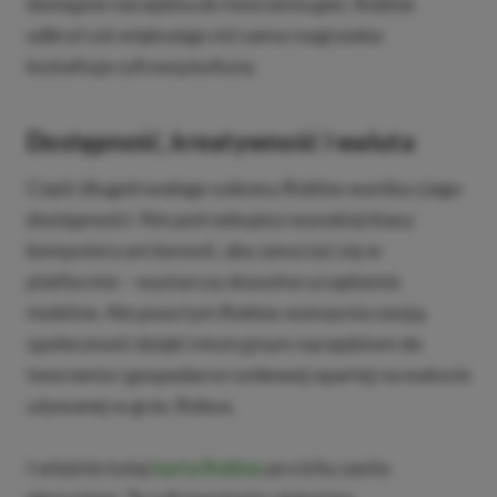
dostępne narzędzia do tworzenia gier, Roblox
odkrył coś większego niż sama rozgrywka:
kształtuje cyfrową kulturę.
Dostępność, kreatywność i waluta
Część długotrwałego sukcesu Roblox wynika z jego
dostępności. Nie potrzebujesz wysokiej klasy
komputera ani konsoli, aby zanurzyć się w
platformie – wystarczy dowolne urządzenie
mobilne. Ale poza tym Roblox wzmacnia swoją
społeczność dzięki intuicyjnym narzędziom do
tworzenia i gospodarce rynkowej opartej na walucie
używanej w grze, Robux.
I właśnie tutaj
karta Roblox
po cichu zasila