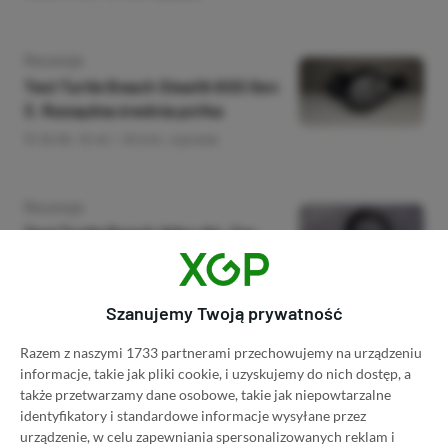
Category
Recenzje
Test Turtle Beach Stealth 600 Gen
3. Rozsądna średnia półka
20.05, 10:42
20 min. czytania
Category
Recenzje
Test Turtle Beach Atlas Air. Czy
warto czasem otworzyć się na
inne brzmienie?
14.03, 18:39
29 min. czytania
Szanujemy Twoją prywatność
Razem z naszymi 1733 partnerami przechowujemy na urządzeniu
informacje, takie jak pliki cookie, i uzyskujemy do nich dostęp, a
Category
Recenzje
także przetwarzamy dane osobowe, takie jak niepowtarzalne
Recenzja RIDE 6. Taki mały, taki
identyfikatory i standardowe informacje wysyłane przez
duży, może ścigać się
urządzenie, w celu zapewniania spersonalizowanych reklam i