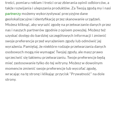
01.03, 12:16
28 min. czytania
treści, pomiaru reklam i treści oraz zbierania opinii odbiorców, a
także rozwijania i ulepszania produktów.
Za Twoją zgodą my i nasi
możemy wykorzystywać precyzyjne dane
partnerzy
geolokalizacyjne i identyfikację przez skanowanie urządzeń.
Category
Recenzje
Możesz kliknąć, aby wyrazić zgodę na przetwarzanie danych przez
Recenzja ASUS ROG Xbox Ally X.
nas i naszych partnerów zgodnie z opisem powyżej. Możesz też
Wreszcie „dojrzały” handheld?
uzyskać dostęp do bardziej szczegółowych informacji i zmienić
20.02, 16:24
24 min. czytania
swoje preferencje przed wyrażeniem zgody lub odmówić jej
wyrażenia.
Pamiętaj, że niektóre rodzaje przetwarzania danych
osobowych mogą nie wymagać Twojej zgody, ale masz prawo
sprzeciwić się takiemu przetwarzaniu. Twoje preferencje będą
Category
Recenzje
mieć zastosowanie tylko do tej witryny. Możesz w dowolnym
Test Turtle Beach VelocityOne
momencie zmienić swoje preferencje lub wycofać zgodę,
Flightdeck. Ten sprzęt to
wracając na tę stronę i klikając przycisk "Prywatność" na dole
prawdziwy odlot
strony.
04.02, 21:45
21 min. czytania
Category
Recenzje
Test Razer Huntsman V3 Pro
8KHz. Piekielnie szybka