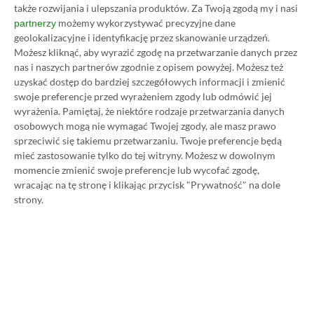
także rozwijania i ulepszania produktów.
Za Twoją zgodą my i nasi
możemy wykorzystywać precyzyjne dane
partnerzy
Jednym z powodów, dla których gracze skłaniają się
geolokalizacyjne i identyfikację przez skanowanie urządzeń.
ku opcjom przedpłaconym w 2026 r., jest
Możesz kliknąć, aby wyrazić zgodę na przetwarzanie danych przez
nas i naszych partnerów zgodnie z opisem powyżej. Możesz też
przeciążenie platform. Steam, Epic, PlayStation,
uzyskać dostęp do bardziej szczegółowych informacji i zmienić
Xbox, Nintendo, sklepy mobilne, usługi
swoje preferencje przed wyrażeniem zgody lub odmówić jej
subskrypcyjne — wszystkie z oddzielnymi
wyrażenia.
Pamiętaj, że niektóre rodzaje przetwarzania danych
osobowych mogą nie wymagać Twojej zgody, ale masz prawo
systemami płatności i konfiguracjami kredytów
sprzeciwić się takiemu przetwarzaniu. Twoje preferencje będą
sklepowych.
mieć zastosowanie tylko do tej witryny. Możesz w dowolnym
momencie zmienić swoje preferencje lub wycofać zgodę,
wracając na tę stronę i klikając przycisk "Prywatność" na dole
Opcje przedpłacone, takie jak Visa, są świetnym
strony.
wyrównującym czynnikiem. Wystarczy ją raz
doładować, używać wszędzie tam, gdzie jest
akceptowana, i uniknąć wprowadzania danych
rozliczeniowych pięć razy tylko po to, aby kupić
jedną grę i dwie emotki.