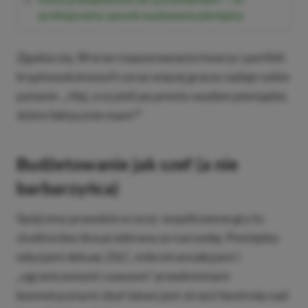
profesjonalny sposób wydawania pieniędzy
Zgadza się. W erze rozpoznawania twarzy i portfeli
kryptowalutowych coraz więcej graczy zadaje sobie
pytanie:
„Hej, a co jeśli po prostu wydam pieniądze,
które faktycznie mam?”
Budżetowanie jak szef (a nie
barbarzyńca)
Spójrzmy prawdzie w oczy: współczesne gry to
studnia bez dna przebrana za rozrywkę. Pomiędzy
edycjami deluxe, DLC, mikrotransakcjami i
„ograniczonymi czasowo” przedmiotami
kosmetycznymi zbyt łatwo jest stracić kontrolę nad