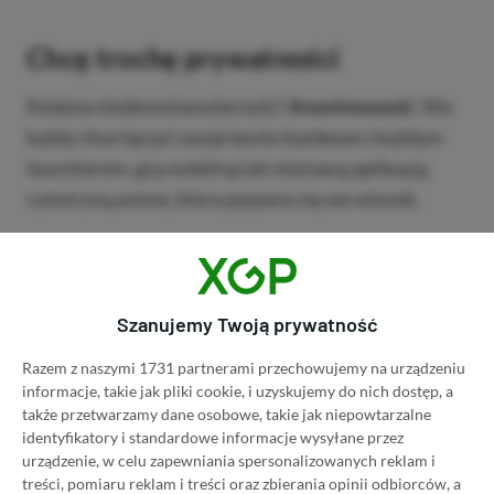
Chcę trochę prywatności
Kolejna niedoceniana korzyść?
Anonimowość
. Nie
każdy chce łączyć swoje konto bankowe z każdym
launcherem, grą mobilną lub nieznaną aplikacją
rytmiczną anime, która pojawia się we wtorek.
Dzięki opcjom przedpłaconym, takim jak
wirtualna
karta Visa
, nie ma potrzeby podawania danych
osobowych tylko po to, aby kupić przepustkę
Szanujemy Twoją prywatność
bojową. Jest to bezpieczne, proste i nie pozostawia
Razem z naszymi 1731 partnerami przechowujemy na urządzeniu
śladu transakcji, który krzyczy „Kupiłem 7 skrzynek
informacje, takie jak pliki cookie, i uzyskujemy do nich dostęp, a
w trakcie sesji”.
także przetwarzamy dane osobowe, takie jak niepowtarzalne
identyfikatory i standardowe informacje wysyłane przez
urządzenie, w celu zapewniania spersonalizowanych reklam i
treści, pomiaru reklam i treści oraz zbierania opinii odbiorców, a
Wiele platform, żaden problem