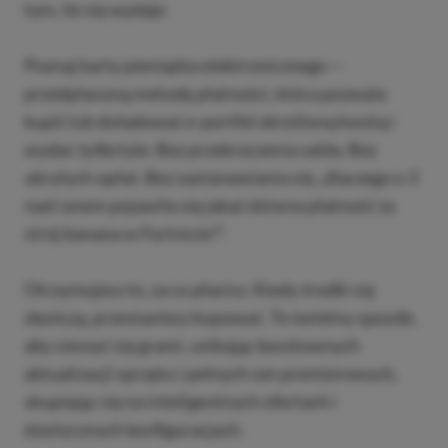
tym, ile się wydaje.
Poznaj karty pieniądza elektronicznego —
przedpłaconą metodę płatności, która pozwala
kupić lub doładować e-portfel określoną kwotą i
wydać
tylko
tyle. Bez przekroczenia salda. Bez
ukrytych opłat. Bez zastanawiania się „dlaczego o 3
nad ranem pojawiła się jakaś dziwna płatność za
strój banana w Fortnicie?”.
Otrzymujesz to, za co płacisz. Kiedy środki się
skończą, przestaniesz kupować. To świetny sposób,
aby cieszyć się grami, unikając kosztownych
aktualizacji sprzętu i pełnych cen premierowych,
skupiając się na inteligentnych ofertach i
elastycznych konfiguracjach.