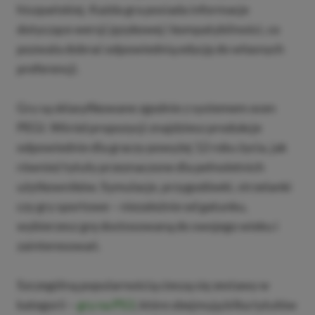
hiszpańskiej. Każda gra posiada informacje
dotyczące wersji językowej i kompatybilności, co
pozwala dobrać odpowiednią edycję do własnych
preferencji.
Gry są sklasyfikowane zgodnie z systemem ocen
PEGI. Wśród propozycji znajdziesz produkcje
odpowiednie dla graczy powyżej 12 roku życia, jak
również tytuły przeznaczone dla pełnoletnich
użytkowników. Symulacje, przygodówki, strzelanki
czy gry sportowe – niezależnie od gatunku,
wybierzesz grę dostosowaną do swojego wieku i
zainteresowań.
Szczególną popularnością cieszą się zestawy w
kategorii –
gry na PS3
, które obejmują kilka tytułów