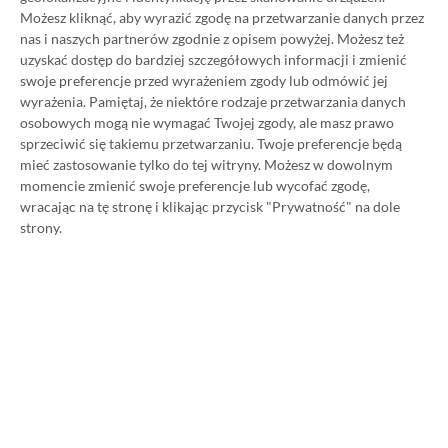
Możesz kliknąć, aby wyrazić zgodę na przetwarzanie danych przez
nas i naszych partnerów zgodnie z opisem powyżej. Możesz też
W ofercie znajdziesz zarówno kultowe tytuły dla
uzyskać dostęp do bardziej szczegółowych informacji i zmienić
jednego gracza, jak i gry dedykowane rozgrywkom
swoje preferencje przed wyrażeniem zgody lub odmówić jej
wyrażenia.
Pamiętaj, że niektóre rodzaje przetwarzania danych
wieloosobowym. Jeśli preferujesz aktywną zabawę,
osobowych mogą nie wymagać Twojej zgody, ale masz prawo
zwróć uwagę na produkcje wykorzystujące
sprzeciwić się takiemu przetwarzaniu. Twoje preferencje będą
kontrolery ruchu PlayStation Move. Równie
mieć zastosowanie tylko do tej witryny. Możesz w dowolnym
momencie zmienić swoje preferencje lub wycofać zgodę,
interesującym wyborem będą gry quizowe typu
wracając na tę stronę i klikając przycisk "Prywatność" na dole
Buzz, często dostępne w zestawach z buzzerami.
strony.
Wszystkie gry są dostępne w różnych przedziałach
cenowych, co pozwala dostosować wybór do
indywidualnego budżetu. Niezależnie od tego, czy
szukasz okazji, czy unikalnych wydań
kolekcjonerskich, wybierzesz spośród setek
propozycji.