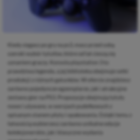
Kiedy sięgasz po gry na ps3, masz przed sobą
szeroki wybór tytułów, które od lat cieszą się
uznaniem graczy. Konsola playstation 3 to
prawdziwa legenda, a jej biblioteka obejmuje setki
produkcji z różnych gatunków. W ofercie znajdziesz
zarówno pojedyncze egzemplarze, jak i atrakcyjne
zestawy gier na PS3. Propozycje obejmują tytuły
nowe i używane, w wersjach pudełkowych z
opisanym stanem płyty i opakowania. Dzięki temu z
łatwością wybierzesz zarówno unikalne edycje
kolekcjonerskie, jak i klasyczne wydania