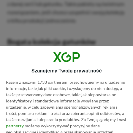
z danej serii lub gatunku. Takie pakiety są świetnym
rozwiązaniem, jeśli chcesz uzupełnić swoją kolekcję
o kilka produkcji jednocześnie.
Bogata kolekcja gatunków
dostępnych na PlayStation 3
Konsola playstation 3 zapewnia dostęp do
Szanujemy Twoją prywatność
rozbudowanej biblioteki gier z różnych gatunków.
Jeśli lubisz dynamiczne wyścigi, możesz sięgnąć po
Razem z naszymi 1733 partnerami przechowujemy na urządzeniu
informacje, takie jak pliki cookie, i uzyskujemy do nich dostęp, a
Gran Turismo 6 lub Motorstorm. Fani strzelanek
także przetwarzamy dane osobowe, takie jak niepowtarzalne
docenią serie takie jak Killzone, Call of Duty czy
identyfikatory i standardowe informacje wysyłane przez
Battlefield, które dostępne są w różnych edycjach.
urządzenie, w celu zapewniania spersonalizowanych reklam i
treści, pomiaru reklam i treści oraz zbierania opinii odbiorców, a
Nie zabraknie również symulatorów lotniczych,
także rozwijania i ulepszania produktów.
Za Twoją zgodą my i nasi
sportowych produkcji czy klasycznych
możemy wykorzystywać precyzyjne dane
partnerzy
platformówek.
geolokalizacyjne i identyfikację przez skanowanie urządzeń.