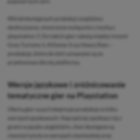
popularnych serii.
Wśród dostępnych produkcji znajdziesz
ekskluzywne, stworzone wyłącznie z myślą o
playstation 3. Do takich gier należą między innymi
Gran Turismo 5, Killzone 3 czy Heavy Rain –
produkcje, które do dziś uznawane są za
przełomowe dla tej platformy.
Wersje językowe i zróżnicowanie
tematyczne gier na Playstation
Oferta gier na ps3 obejmuje produkcje w kilku
wersjach językowych. Najczęściej spotkasz się z
grami w języku angielskim, choć dostępne są
również tytuły w wersjach niemieckiej oraz