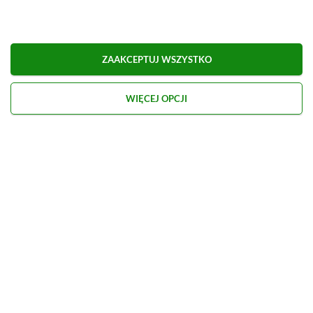
Dyskusja na temat wpisu
ZAAKCEPTUJ WSZYSTKO
Prosimy o zachowanie kultury wypowiedzi. Mimo że
WIĘCEJ OPCJI
pozwalamy na komentowanie osobom bez konta na
platformie Disqus, to i tak zalecamy jego założenie, bo
wpisy gości często trafiają do spamu.
Wczytaj komentarze