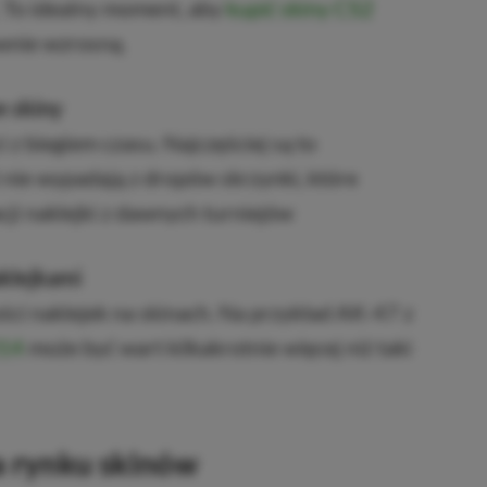
 To idealny moment, aby
kupić skiny CS2
ownie wzrosną.
 skiny
 z biegiem czasu. Najczęściej są to
ż nie wypadają z dropów skrzynki, które
cji naklejki z dawnych turniejów
aklejkami
ści naklejek na skinach. Na przykład AK-47 z
014
może być wart kilkakrotnie więcej niż taki
a rynku skinów