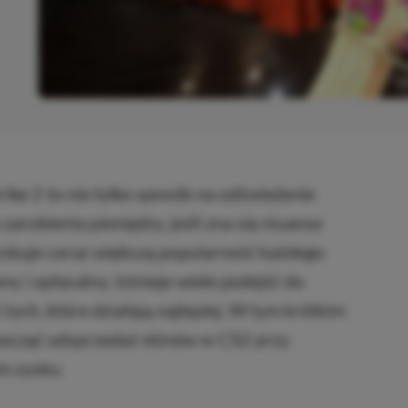
OPIOWANO
ke 2 to nie tylko sposób na odświeżenie
 zarobienia pieniędzy, jeśli zna się niuanse
yskuje coraz większą popularność każdego
ny i opłacalny. Istnieje wiele podejść do
tych, które działają najlepiej. W tym krótkim
zpocząć odsprzedaż skinów w CS2 przy
m zysku.