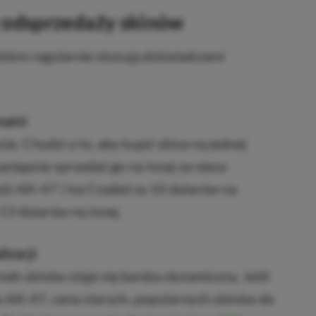
 odsprzedaży skinów
 które regularnie stosują doświadczeni
mami
ste. Chodzi o to, aby kupić skina na jednej
następnie sprzedać go na innej za nieco
źć AK-47 | Ice Coaled za 10 dolarów na
 13 dolarów na innej.
izacji
ek skinów staje się bardzo dynamiczny. Jeśli
 AK-47, cena starych, popularnych skinów do