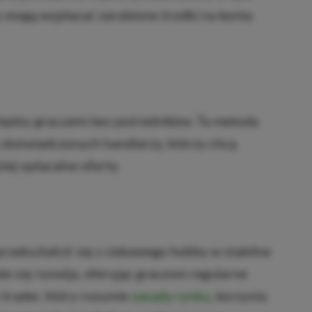
 mogą wypłacać zarobione środki na konta
iędzy graczami bez pośredników. Ta metoda
 doświadczonych handlarzy, którzy chcą
iej opłacalne oferty.
ekształcić się z ciekawego hobby w stabilne
e się rozwija, oferując graczom regularne
 trader, który rozumie
zasady rynku
, korzysta