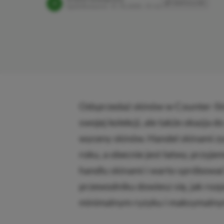
SKOPIUJ LINK
SK
Opublikowano:
31.10.2025, 13:42
Odsprzedaż skinów w Counter-Stri
swojej kolekcji, ale także okazja do
wyceny skinów. Handel skinami z
roku, a obecnie jest łatwy, przyjem
handlu skinami i warto spróbować 
przewodniku dowiesz się, jak ro
minimalnym ryzyku i maksymalny