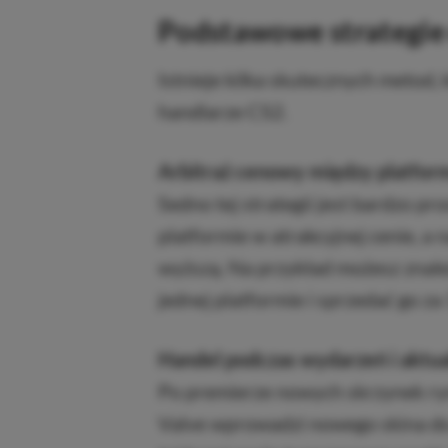
Podstawowe strategie
Istnieje kilka skutecznych metod,
handlarze CS2.
Arbitraż cenowy między platfor
Sedno tej strategii jest bardzo pro
platformie w atrakcyjnej cenie, a 
wyższą. Na przykład możesz znale
jednej platformie i sprzedać go za
Handel podczas wydarzeń i aktual
Po premierze nowych skrzynek ryn
Valve wprowadzi nowego skina do