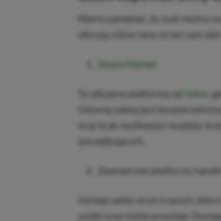
Warto pamiętać, że zysk można os
oferują różne ceny za ten sam ski
Steam Market
To oficjalna platforma od
Valve
, 
Główną zaletą jest bezpieczeństw
oraz brak możliwości wypłaty środ
początkujących.
Zewnętrzne platformy hand
Istnieje wiele stron trzecich, któ
zniżki oraz niskie prowizje. Dost