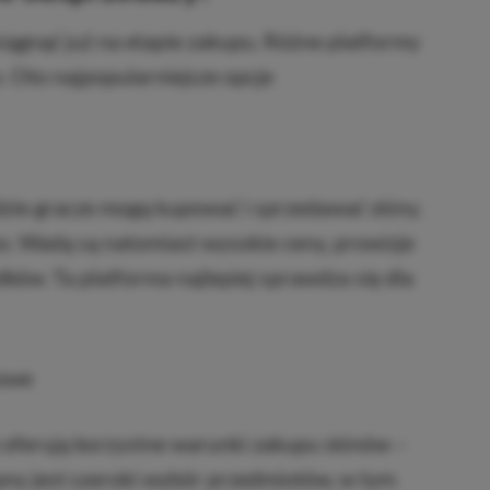
iągnąć już na etapie zakupu. Różne platformy
n. Oto najpopularniejsze opcje
gdzie gracze mogą kupować i sprzedawać skiny.
o. Wadą są natomiast wysokie ceny, prowizje
ków. Ta platforma najlepiej sprawdza się dla
lowe
re oferują korzystne warunki zakupu skinów –
ępny jest szeroki wybór przedmiotów, w tym