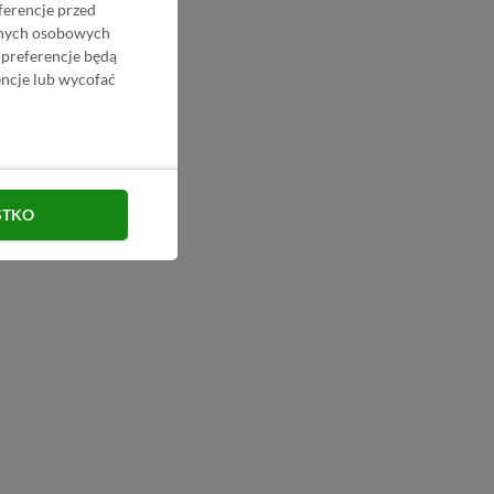
ferencje przed
danych osobowych
 preferencje będą
ncje lub wycofać
STKO