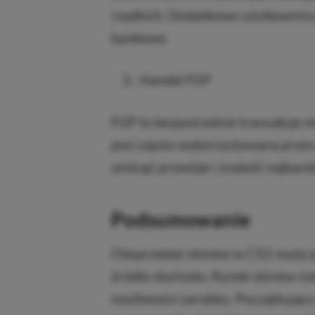
rzadkich. Dodatkowo użytkownicy
bankowe.
Handel P2P
P2P to bezpośrednie transakcje m
jest często wykorzystywana przez
ominąć prowizje i znaleźć najbardz
Podsumowanie
Odsprzedaż skinów w CS2 może prz
źródło dochodu. Rynek skinów stal
możliwości zarobku. Początkujący