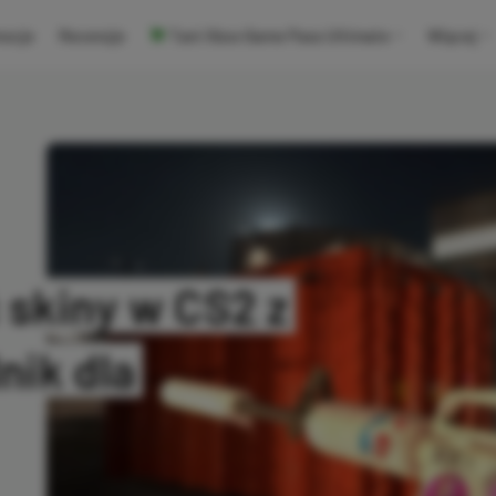
ocje
Recenzje
Tani Xbox Game Pass Ultimate
Więcej
skiny w CS2 z
nik dla