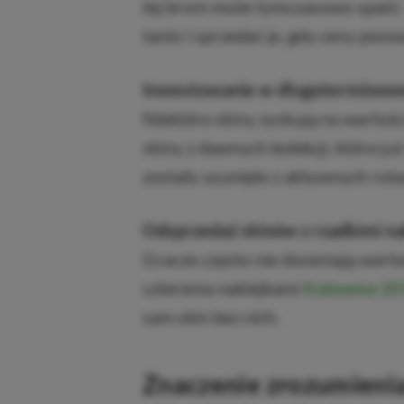
tej broni może tymczasowo spaść.
tanio i sprzedać je, gdy ceny pon
Inwestowanie w długoterminowe
Niektóre skiny zyskują na wartości
skiny z dawnych kolekcji, które ju
zostały usunięte z aktywnych rota
Odsprzedaż skinów z rzadkimi n
Gracze często nie doceniają warto
czterema naklejkami
Katowice 2
sam skin bez nich.
Znaczenie zrozumieni