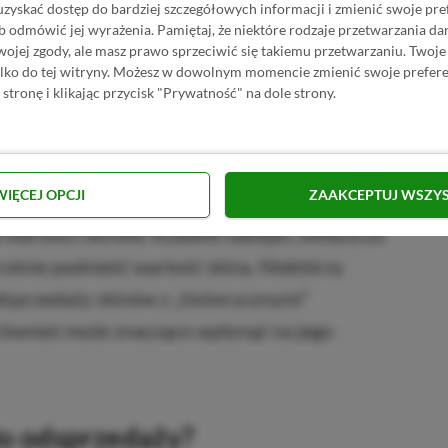
uzyskać dostęp do bardziej szczegółowych informacji i zmienić swoje pre
b odmówić jej wyrażenia.
Pamiętaj, że niektóre rodzaje przetwarzania 
jej zgody, ale masz prawo sprzeciwić się takiemu przetwarzaniu. Twoje
ylko do tej witryny. Możesz w dowolnym momencie zmienić swoje prefere
ę popytem, np. AK-47, AWP, M4A4 czy Glock-
 stronę i klikając przycisk "Prywatność" na dole strony.
 takie jak Redline czy Asiimov, są dobrą
zedać, a ich cena rzadko mocno spada.
WIĘCEJ OPCJI
ZAAKCEPTUJ WSZY
 wartości skinów. Rzadkie naklejki, zwłaszcza
rotnie podnieść wartość skina. Niektórzy
odsprzedaży skinów z „historycznymi”
 również może znacząco wpłynąć na jego
do odsprzedaży?