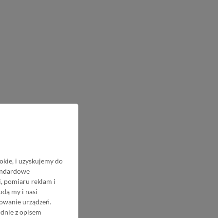
okie, i uzyskujemy do
tandardowe
, pomiaru reklam i
odą my i nasi
nowanie urządzeń.
odnie z opisem