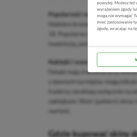
powyżej. Możesz też 
wyrażeniem zgody lu
Popularność modelu broni
mogą nie wymagać Two
mieć zastosowanie t
Niektóre bronie zawsze cieszą si
zgodę, wracając na tę
18. Popularne skiny do tych broni,
inwestycją, ponieważ łatwo je spr
Naklejki i wzory
Detale mają znaczenie przy ocenie
z dawnych turniejów, mogą kilkuk
traderzy zarabiają wyłącznie na 
naklejkami. Wzór (pattern) skina
wartość.
Gdzie kupować skiny 