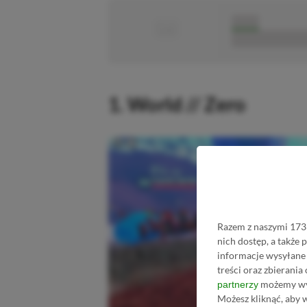
■
■■■■■
■■■■■■■■■■■
1. World // Zero
Razem z naszymi 1733
nich dostęp, a także
informacje wysyłane 
treści oraz zbierania
możemy wyk
partnerzy
Możesz kliknąć, aby 