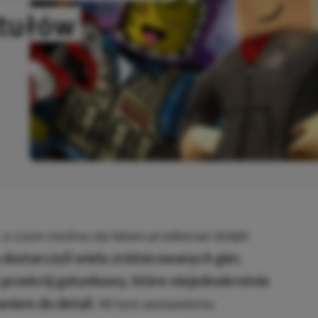
ytułów
SKOPIOWANO
 o czym można się łatwo przekonać dzięki
 dostarczyli wielu zróżnicowanych gier,
 przekrój gatunkowy, które niejednokrotnie
niem do detali.
W tym zestawieniu