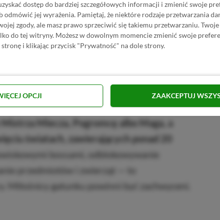
uzyskać dostęp do bardziej szczegółowych informacji i zmienić swoje pre
b odmówić jej wyrażenia.
Pamiętaj, że niektóre rodzaje przetwarzania 
jej zgody, ale masz prawo sprzeciwić się takiemu przetwarzaniu. Twoje
ylko do tej witryny. Możesz w dowolnym momencie zmienić swoje prefere
 stronę i klikając przycisk "Prywatność" na dole strony.
WIĘCEJ OPCJI
ZAAKCEPTUJ WSZY
sze gry na Roblox rozpoczynamy od klasowego
 Mistrza Miecza, Pogromcę albo Maga, a
ięciu światach, zawierających ponad 20
dowiskowymi bossami, odblokowywanie
anie przedmiotów i zwierząt — to
ry. Miłośnicy gatunku powinni być zachwyceni.