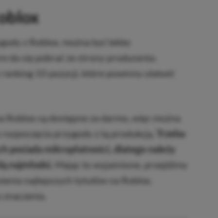
Roblox
ygody z Roblox, można być lekko
re da się pobrać ze strony producenta.
ranking 10 pozycji, które powinny ułatwić
a Roblox są dostępne za darmo, więc można
 rozpoczęcia przygody z tą produkcją.
Trzeba
ich posiada mikropłatności, dlatego należy
dą najmłodsi.
Mając to wyjaśnione, przejdźmy
enia najlepszych tytułów na Roblox.
o znaczenia.