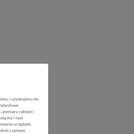
okie, i uzyskujemy do
tandardowe
, pomiaru reklam i
odą my i nasi
nowanie urządzeń.
odnie z opisem