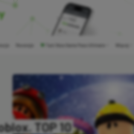
ocje
Recenzje
Tani Xbox Game Pass Ultimate
Więcej
oblox. TOP 10