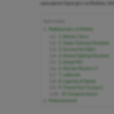
opisujemy fajne gry na Roblox, k
Spis treści
Najlepsze gry na Roblox
1. World // Zero
2. Tower Defense Simulator
3. Survive the Killer!
4. Anime Fighting Simulator
5. Adopt Me!
6. Murder Mystery 2
7. Jailbreak
8. Legends of Speed
9. Theme Park Tycoon 2
10. Dungeon Quest
Podsumowanie