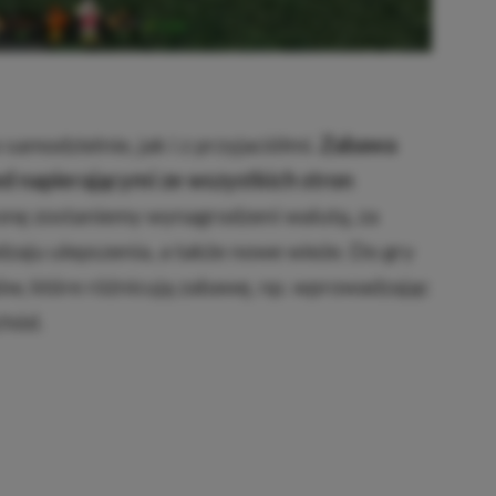
amodzielnie, jak i z przyjaciółmi.
Zabawa
ed napierającymi ze wszystkich stron
onę zostaniemy wynagrodzeni walutą, za
aju ulepszenia, a także nowe wieże. Do gry
ów, które różnicują zabawę, np. wprowadzając
chód.