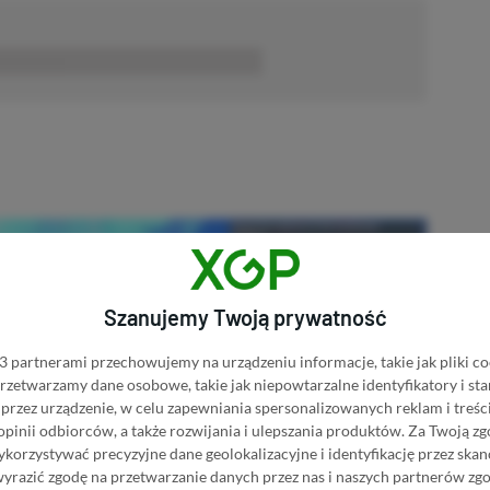
■■■■■■
Szanujemy Twoją prywatność
 partnerami przechowujemy na urządzeniu informacje, takie jak pliki co
 przetwarzamy dane osobowe, takie jak niepowtarzalne identyfikatory i s
przez urządzenie, w celu zapewniania spersonalizowanych reklam i treści
 opinii odbiorców, a także rozwijania i ulepszania produktów.
Za Twoją zg
orzystywać precyzyjne dane geolokalizacyjne i identyfikację przez ska
wyrazić zgodę na przetwarzanie danych przez nas i naszych partnerów zg