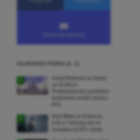
NAJNOWSZE PROMOCJE
Going Medieval na Steam
za 40,39 zł!
Średniowieczny symulator
budowania wioski taniej o
64%
Alan Wake na Steam za
9,16 zł! Kultowy horror
dostępny aż 87% taniej