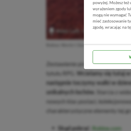
powyżej. Możesz też 
wyrażeniem zgody lu
mogą nie wymagać Two
mieć zastosowanie t
zgodę, wracając na tę
Roblox: World // Zero
Zestawienie prezentujące najlep
tytułu RPG.
Wcielamy się tutaj w
następnie toczymy walki w dziew
unikalnych lochów.
Starcia z wi
nowych klas postaci, kolekcjonow
charakterystyczne elementy tej g
Skąd pobrać
:
Roblox.com