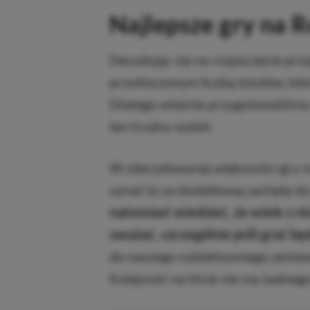
Najlepsze gry na 
Decydując się na rozpoczęcie prz
przytłoczonym liczbą tytułów, któ
Dlatego właśnie przygotowaliśmy 
ten trudny wybór.
W zdecydowanej większości gry n
uznać to za dodatkową zachętę do
natomiast wiedzieć, że wiele z n
uważać, szczególnie jeśli grać bę
do naszego subiektywnego zestawi
Kolejność na liście nie ma żadneg