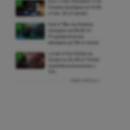
Euro Truck Simulator 2 na
Steama dostępne za 47,26
zł (ok. 30 zł taniej)
God of War na Steama
dostępne za 69,63 zł!
Przygody Kratosa
dostępne aż 150 zł taniej
Lords of the Fallen na
Steam za 34,36 zł! Polski
soulslike przeceniony o
71%
ZOBACZ WIĘCEJ