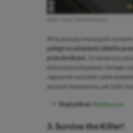
Roblox: Tower Defense Simulator
W tę pozycję można grać zarówno s
polega na osłanianiu obiektu prz
przeciwnikami.
Za skuteczną obr
którą można kupować różnego rodz
regularnie wychodzi wiele dodatk
poziomy tematyczne, jak Dziki Za
Skąd pobrać:
Roblox.com
3. Survive the Killer!