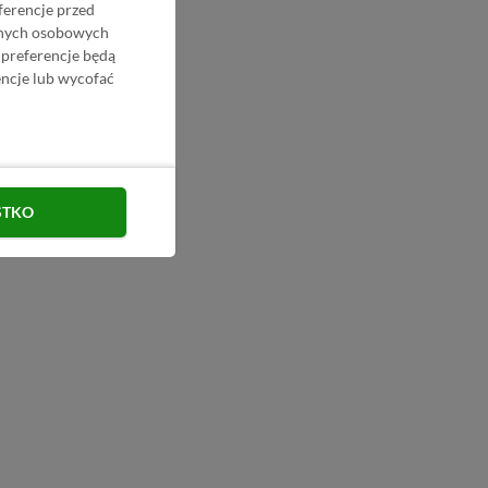
ferencje przed
danych osobowych
 preferencje będą
ncje lub wycofać
STKO