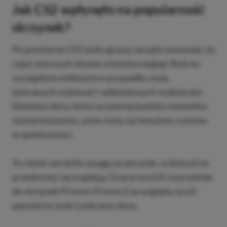
Jak CS2 wpłynęło na popularność
skrzynek?
Po premierze CS2 wielu graczy zaczęło zauważać, że
część starszych skinów zmieniła wygląd. Było to
szczególnie widoczne w przypadku noży,
jaskrawych malowań i odblaskowych wykończeń.
Niektóre skiny, które wcześniej budziły niewielkie
zainteresowanie, znów stały się tematem rozmów
w społeczności.
To z kolei zwróciło uwagę na skrzynki, w których te
przedmioty się znajdują. Gracze wrócili na przykład
do skrzynek Prisma i Prisma 2 ze względu na ich
popularne noże i jaskrawe skiny.