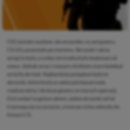
CS2 zostało wydane, ale wszystko, co związane z
CS:GO, pozostało po staremu. Skrzynki i skiny
wciąż tu były, a rynku nie trzeba było budować od
nowa. Jednak wraz z nowym silnikiem stare kolekcje
wróciły do łask. Najbardziej pożądane były te
skrzynki, które kryły w sobie jaśniejsze noże,
rzadsze skiny i droższe giwery ze starych operacji.
Dziś widać to gołym okiem: jedne skrzynki od lat
trzymają się na szczycie, a inne po cichu odeszły do
historii CS.