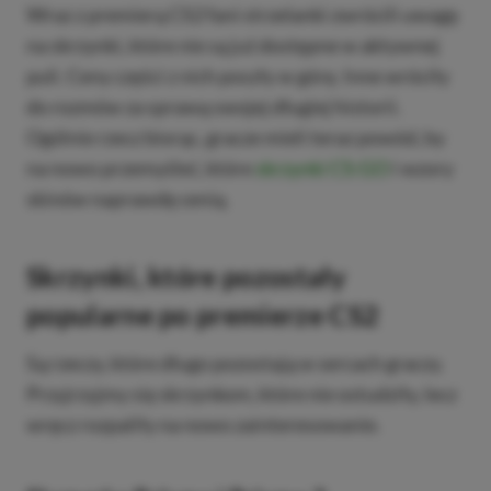
Wraz z premierą CS2 fani strzelanki zwrócili uwagę
na skrzynki, które nie są już dostępne w aktywnej
puli. Ceny części z nich poszły w górę. Inne wróciły
do rozmów za sprawą swojej długiej historii.
Ogólnie rzecz biorąc, gracze mieli teraz powód, by
na nowo przemyśleć, które
skrzynki CS:GO
i wzory
skinów naprawdę cenią.
Skrzynki, które pozostały
popularne po premierze CS2
Są rzeczy, które długo pozostają w sercach graczy.
Przyjrzyjmy się skrzynkom, które nie ostudziły, lecz
wręcz rozpaliły na nowo zainteresowanie.