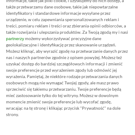
informacje, takie jak pliki cookie, i uzyskujemy do nich dostęp, a
jakość tekstur rękawic znacząco się poprawiła, co
także przetwarzamy dane osobowe, takie jak niepowtarzalne
identyfikatory i standardowe informacje wysyłane przez
odnowiło zainteresowanie tą skrzynką.
urządzenie, w celu zapewniania spersonalizowanych reklam i
treści, pomiaru reklam i treści oraz zbierania opinii odbiorców, a
Co więcej, wielu graczy wciąż uważa tę kolekcję za
także rozwijania i ulepszania produktów.
Za Twoją zgodą my i nasi
możemy wykorzystywać precyzyjne dane
jedną z najbardziej udanych
skrzynek z operacji
partnerzy
geolokalizacyjne i identyfikację przez skanowanie urządzeń.
ostatnich lat.
Możesz kliknąć, aby wyrazić zgodę na przetwarzanie danych przez
nas i naszych partnerów zgodnie z opisem powyżej. Możesz też
uzyskać dostęp do bardziej szczegółowych informacji i zmienić
Skrzynka Dreams & Nightmares
swoje preferencje przed wyrażeniem zgody lub odmówić jej
wyrażenia.
Pamiętaj, że niektóre rodzaje przetwarzania danych
Ta skrzynka do CS2 pojawiła się stosunkowo
osobowych mogą nie wymagać Twojej zgody, ale masz prawo
niedawno, więc jej skiny od początku powstawały z
sprzeciwić się takiemu przetwarzaniu. Twoje preferencje będą
mieć zastosowanie tylko do tej witryny. Możesz w dowolnym
myślą o nowoczesnych standardach wizualnych. W
momencie zmienić swoje preferencje lub wycofać zgodę,
CS2 kolekcja prezentuje się szczególnie dobrze
wracając na tę stronę i klikając przycisk "Prywatność" na dole
dzięki żywym kolorom i bardzo szczegółowej
strony.
grafice. W przeciwieństwie do części starszych
skrzynek Dreams & Nightmares niemal nie straciła