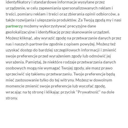
identyfikatory i standardowe informacje wysyłane przez
urządzenie, w celu zapewniania spersonalizowanych reklam i
treści, pomiaru reklam i treści oraz zbierania opinii odbiorców, a
także rozwijania i ulepszania produktów.
Za Twoją zgodą my i nasi
możemy wykorzystywać precyzyjne dane
partnerzy
Amazfit Bip U Pro
geolokalizacyjne i identyfikację przez skanowanie urządzeń.
Możesz kliknąć, aby wyrazić zgodę na przetwarzanie danych przez
nas i naszych partnerów zgodnie z opisem powyżej. Możesz też
Pamięć RAM:
2 MB
uzyskać dostęp do bardziej szczegółowych informacji i zmienić
Pamięć wbudowana:
32 MB
swoje preferencje przed wyrażeniem zgody lub odmówić jej
wyrażenia.
Pamiętaj, że niektóre rodzaje przetwarzania danych
Wyświetlacz:
1,43” IPS, 320 × 302 px, dotykowy
osobowych mogą nie wymagać Twojej zgody, ale masz prawo
Łączność:
Bluetooth
sprzeciwić się takiemu przetwarzaniu. Twoje preferencje będą
GPS:
tak
mieć zastosowanie tylko do tej witryny. Możesz w dowolnym
momencie zmienić swoje preferencje lub wycofać zgodę,
System operacyjny:
system producenta
wracając na tę stronę i klikając przycisk "Prywatność" na dole
Czujniki:
akcelerometr, żyroskop, magnetometr,
strony.
pulsoksymetr, pulsometr
Budowa:
koperta z tworzywa sztucznego, silikonowy
pasek (wymienny), szkło Corning Gorilla Glass 3
Odporność:
na wstrząsy, wodoszczelność 5 ATM