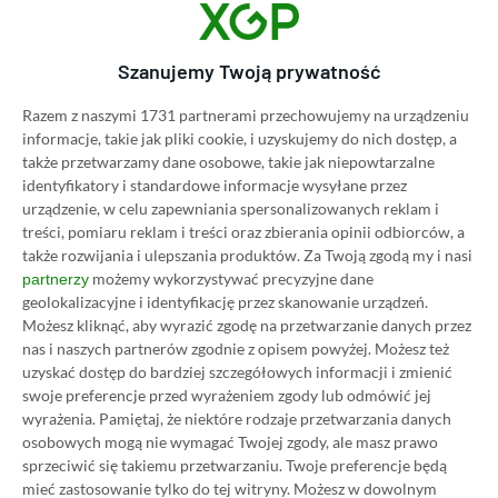
promocji za 299 zł (100 zł taniej)
06.12.2023, 18:33
1 min. czytania
Szanujemy Twoją prywatność
Category
Promocje
Razem z naszymi 1731 partnerami przechowujemy na urządzeniu
informacje, takie jak pliki cookie, i uzyskujemy do nich dostęp, a
Głośniki Edifier MR4 dostępne w
także przetwarzamy dane osobowe, takie jak niepowtarzalne
promocji za 329 zł (120 zł taniej)
identyfikatory i standardowe informacje wysyłane przez
06.12.2023, 14:43
1 min. czytania
urządzenie, w celu zapewniania spersonalizowanych reklam i
treści, pomiaru reklam i treści oraz zbierania opinii odbiorców, a
także rozwijania i ulepszania produktów.
Za Twoją zgodą my i nasi
Category
Promocje
możemy wykorzystywać precyzyjne dane
partnerzy
geolokalizacyjne i identyfikację przez skanowanie urządzeń.
Słuchawki Corsair HS55 Wireless
Możesz kliknąć, aby wyrazić zgodę na przetwarzanie danych przez
dostępne w promocji za 269 zł
nas i naszych partnerów zgodnie z opisem powyżej. Możesz też
(170 zł taniej)
uzyskać dostęp do bardziej szczegółowych informacji i zmienić
06.12.2023, 14:26
1 min. czytania
swoje preferencje przed wyrażeniem zgody lub odmówić jej
wyrażenia.
Pamiętaj, że niektóre rodzaje przetwarzania danych
osobowych mogą nie wymagać Twojej zgody, ale masz prawo
sprzeciwić się takiemu przetwarzaniu. Twoje preferencje będą
Category
Promocje
mieć zastosowanie tylko do tej witryny. Możesz w dowolnym
Smartfon Apple iPhone 12 64 GB