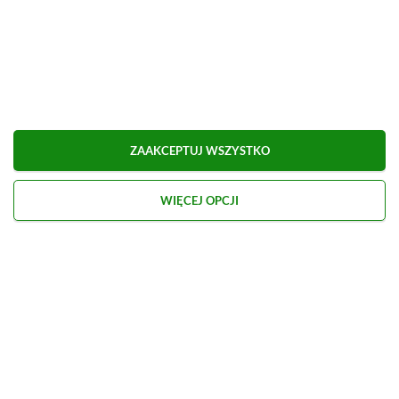
ZAAKCEPTUJ WSZYSTKO
WIĘCEJ OPCJI
Kontakt
O nas
Redakcja
Reklama
Praca
Etyka redakcyjna
Polityka recenzji gier
Polityka prywatności