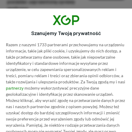
posiadać usprawnioną oprawę
graficzną
15.07, 21:39
1 min. czytania
Szanujemy Twoją prywatność
Category
Newsy
Dying Light The Beast nie trafi na
Razem z naszymi 1733 partnerami przechowujemy na urządzeniu
informacje, takie jak pliki cookie, i uzyskujemy do nich dostęp, a
PS4 i Xbox One. Techland
także przetwarzamy dane osobowe, takie jak niepowtarzalne
wyjaśnia powody decyzji
identyfikatory i standardowe informacje wysyłane przez
14.07, 22:41
1 min. czytania
urządzenie, w celu zapewniania spersonalizowanych reklam i
treści, pomiaru reklam i treści oraz zbierania opinii odbiorców, a
także rozwijania i ulepszania produktów.
Za Twoją zgodą my i nasi
Category
Newsy
możemy wykorzystywać precyzyjne dane
partnerzy
geolokalizacyjne i identyfikację przez skanowanie urządzeń.
Resident Evil Requiem już
Możesz kliknąć, aby wyrazić zgodę na przetwarzanie danych przez
niebawem otrzyma DLC? Nowy
nas i naszych partnerów zgodnie z opisem powyżej. Możesz też
przeciek ujawnia plany Capcomu
uzyskać dostęp do bardziej szczegółowych informacji i zmienić
14.07, 21:51
1 min. czytania
swoje preferencje przed wyrażeniem zgody lub odmówić jej
wyrażenia.
Pamiętaj, że niektóre rodzaje przetwarzania danych
osobowych mogą nie wymagać Twojej zgody, ale masz prawo