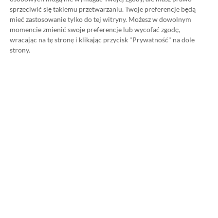
sprzeciwić się takiemu przetwarzaniu. Twoje preferencje będą
Category
Newsy
mieć zastosowanie tylko do tej witryny. Możesz w dowolnym
Badanie ponad 700 gier na PS5
momencie zmienić swoje preferencje lub wycofać zgodę,
podważa popularny mit.
wracając na tę stronę i klikając przycisk "Prywatność" na dole
Większość płyt działa bez
strony.
internetu
10.07, 22:28
1 min. czytania
Category
Newsy
id Software wróciło do rozmiarów
sprzed 10 lat. Twórcy serii DOOM o
zwolnieniach w Microsofcie
10.07, 21:58
1 min. czytania
Category
Newsy
Assassin’s Creed Black Flag
Resynced z dużą liczbą graczy na