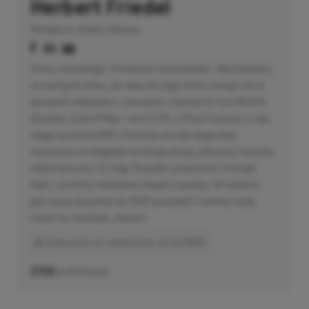
Herbert Friedel
Redaktor działu Newsy
Gracz od małego. Urodzony konsolowiec. Wychowany
na sprzęcie Sony, ale obecnie jego życie maluje się w
barwach niebiesko–czerwono–zielonych. Fan Mortal
Kombat, God of War i serii GTA, a Final Fantasy to dla
niego synonim RPG. Konsola ma dla niego dwa
znaczenia ze względu na drugą pasję, jaką jest muzyka
elektroniczna i DJ’ing. Ponadto amatorsko trenuje
boks, na który niedawno złapał zajawkę. W świecie
gier poza pisaniem do XGP prowadzi również swój
kanał na YouTube „Herbu”.
Dołączył(a) do redakcji dnia
11.12.2023
2129
publikacji