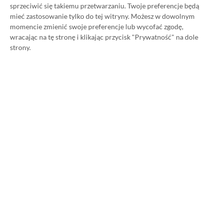
sprzeciwić się takiemu przetwarzaniu. Twoje preferencje będą
Uniwersum Władcy Pierścieni
mieć zastosowanie tylko do tej witryny. Możesz w dowolnym
rozszerzy się o nową grę. Tytuł
momencie zmienić swoje preferencje lub wycofać zgodę,
ma konkurować z Hogwarts
wracając na tę stronę i klikając przycisk "Prywatność" na dole
Legacy
strony.
29.09.2025, 21:29
1 min. czytania
Category
Newsy
Analitycy prognozują wysoką
sprzedaż Borderlands 4.
Najwięcej graczy przyciągnęła
wersja PC
17.09.2025, 20:27
1 min. czytania
Category
Newsy
Call of Duty trafi na ekrany kin.
Activision podpisało umowę na