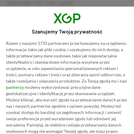
28.10.2025, 11:51
14 min. czytania
Category
Newsy
CD Projekt wysłał Wiedźmina w
Szanujemy Twoją prywatność
kosmos. Niezwykła współpraca z
Razem z naszymi 1733 partnerami przechowujemy na urządzeniu
Europejską Agencją Kosmiczną
informacje, takie jak pliki cookie, i uzyskujemy do nich dostęp, a
13.10.2025, 21:14
1 min. czytania
także przetwarzamy dane osobowe, takie jak niepowtarzalne
identyfikatory i standardowe informacje wysyłane przez
urządzenie, w celu zapewniania spersonalizowanych reklam i
Category
Newsy
treści, pomiaru reklam i treści oraz zbierania opinii odbiorców, a
także rozwijania i ulepszania produktów.
Za Twoją zgodą my i nasi
Assassin’s Creed Mirage: Valley of
możemy wykorzystywać precyzyjne dane
partnerzy
Memory na pierwszym
geolokalizacyjne i identyfikację przez skanowanie urządzeń.
gameplayu! Basim powraca w
Możesz kliknąć, aby wyrazić zgodę na przetwarzanie danych przez
darmowym DLC
nas i naszych partnerów zgodnie z opisem powyżej. Możesz też
uzyskać dostęp do bardziej szczegółowych informacji i zmienić
06.10.2025, 21:02
1 min. czytania
swoje preferencje przed wyrażeniem zgody lub odmówić jej
wyrażenia.
Pamiętaj, że niektóre rodzaje przetwarzania danych
osobowych mogą nie wymagać Twojej zgody, ale masz prawo
Category
Newsy