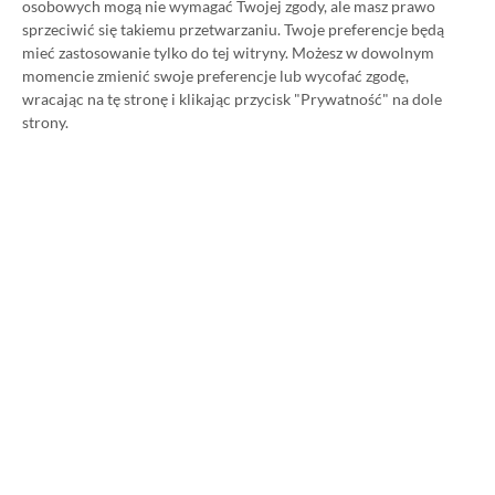
osobowych mogą nie wymagać Twojej zgody, ale masz prawo
Category
Promocje
sprzeciwić się takiemu przetwarzaniu. Twoje preferencje będą
Kapitalne gry w dużo niższej
mieć zastosowanie tylko do tej witryny. Możesz w dowolnym
momencie zmienić swoje preferencje lub wycofać zgodę,
cenie. W PlayStation Store
wracając na tę stronę i klikając przycisk "Prywatność" na dole
wystartowało „Szaleństwo
strony.
Okazji”!
28.08.2024, 16:27
1 min. czytania
Category
Newsy
Twórcy GreedFall 2 zapowiedzieli
strajk w Minecrafcie. Trzęsienie
ziemi w Spiders!
27.08.2024, 20:06
1 min. czytania
Category
Promocje
Niespodzianka dla posiadaczy
Xbox Game Pass Ultimate.