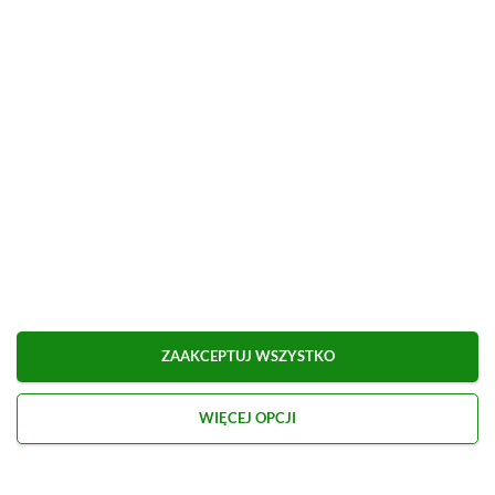
Polski soulslike przeceniony o 71%
ZOBACZ WIĘCEJ
ZAAKCEPTUJ WSZYSTKO
WIĘCEJ OPCJI