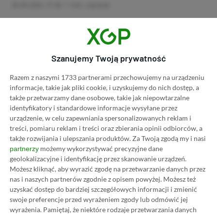
29.08.2024, 17:45
1 min. czytania
Category
Newsy
Ogłoszono PS Plus na wrzesień
Szanujemy Twoją prywatność
2024. Tytuł z uniwersum
Harry’ego Pottera do odebrania
Razem z naszymi 1733 partnerami przechowujemy na urządzeniu
na premierę!
informacje, takie jak pliki cookie, i uzyskujemy do nich dostęp, a
także przetwarzamy dane osobowe, takie jak niepowtarzalne
28.08.2024, 19:18
1 min. czytania
identyfikatory i standardowe informacje wysyłane przez
urządzenie, w celu zapewniania spersonalizowanych reklam i
treści, pomiaru reklam i treści oraz zbierania opinii odbiorców, a
Category
Newsy
także rozwijania i ulepszania produktów.
Za Twoją zgodą my i nasi
Demo The Casting of Frank Stone
możemy wykorzystywać precyzyjne dane
partnerzy
do sprawdzenia na Steamie.
geolokalizacyjne i identyfikację przez skanowanie urządzeń.
Supermassive Games ma w
Możesz kliknąć, aby wyrazić zgodę na przetwarzanie danych przez
nas i naszych partnerów zgodnie z opisem powyżej. Możesz też
rękach kolejny hit?
uzyskać dostęp do bardziej szczegółowych informacji i zmienić
28.08.2024, 19:19
1 min. czytania
swoje preferencje przed wyrażeniem zgody lub odmówić jej
wyrażenia.
Pamiętaj, że niektóre rodzaje przetwarzania danych