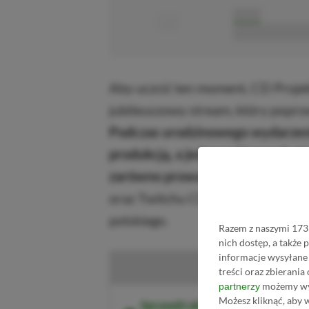
■
■■■■■
■■■■■■■■■■■
Aby uczcić ten moment, CD Proje
jubileuszowy stream, który popro
Podczas urodzinowego wydarzenia
produkcją, a jedną z głównych at
zarówno prowadzącym, jak i goś
oraz Twitchu CD Projekt Red. Sta
polskiego.
Razem z naszymi 1733
nich dostęp, a także
informacje wysyłane 
Kup W
treści oraz zbierania
możemy wyk
partnerzy
Możesz kliknąć, aby 
Sprawdź aktualne ceny Wiedźmin