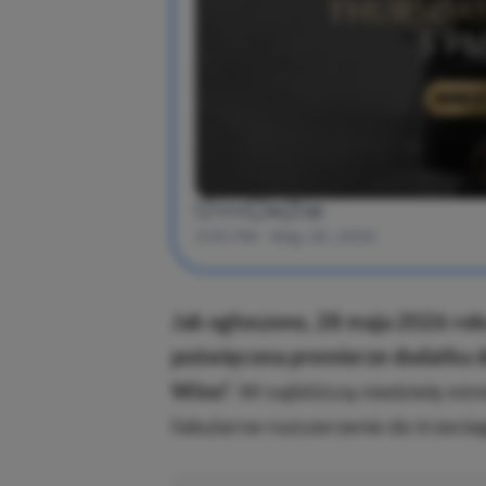
Jak ogłoszono, 28 maja 2026 rok
poświęcona premierze dodatku 
Wino”.
W najbliższą niedzielę min
fabularne rozszerzenie do trzeci