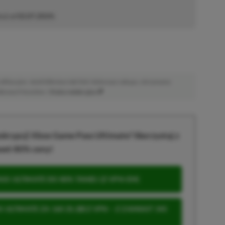
cji od
02.07.2024
)
afiliacyjne. Jeżeli klikniesz taki link i dokonasz zakupu, otrzymamy
atkowych kosztów. |
Etyka redakcyjna
krypcji Xbox Game Pass Ultimate? Skorzystaj z
wet 80% ceny!
S ULTIMATE DO 80% TANIEJ (Z VPN-EM)
 ULTIMATE ZA 160 ZŁ (BEZ VPN – Z ZAMIAST 345