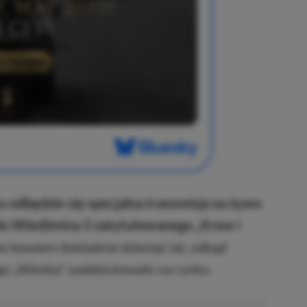
u odbędzie się specjalna transmisja na żywo
do Wiedźmina 3 zatytułowanego „Krew i
ie bowiem dokładnie dziesięć lat, odkąd
ego „Wieśka” zadebiutowało na rynku.