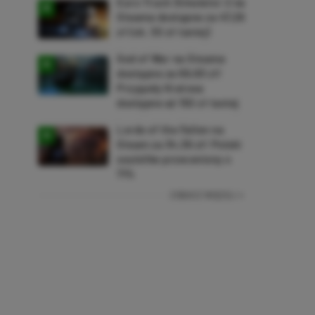
Euro Truck Simulator 2 na
Steama dostępne za 47,26
zł (ok. 30 zł taniej)
God of War na Steama
dostępne za 69,63 zł!
Przygody Kratosa
dostępne aż 150 zł taniej
Lords of the Fallen na
Steam za 34,36 zł! Polski
soulslike przeceniony o
71%
ZOBACZ WIĘCEJ