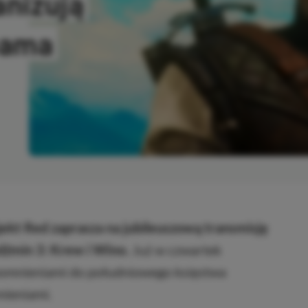
anizują
eama
OWANO
ekt Red zaprasza na jubileuszową transmisję
edźmin 3: Krew i Wino.
Już w czwartek
spomnieniami do południowego księstwa
umieniami.