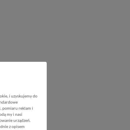
okie, i uzyskujemy do
tandardowe
, pomiaru reklam i
odą my i nasi
nowanie urządzeń.
odnie z opisem