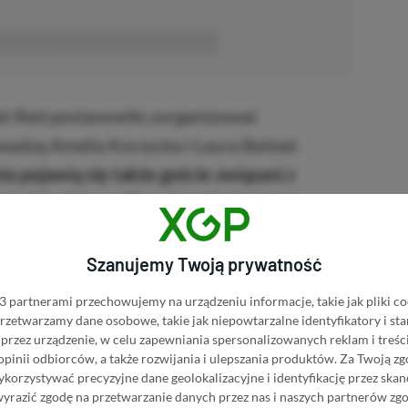
■■■■■■
kt Red postanowiło zorganizować
wadzą Amelia Korzycka i Laura Beitzel.
 pojawią się także goście związani z
rakcji będzie możliwość zadania pytań
ciom.
Całość będzie można śledzić na YouTube
rt zaplanowano na godzinę 17:00 czasu
Szanujemy Twoją prywatność
 partnerami przechowujemy na urządzeniu informacje, takie jak pliki co
 przetwarzamy dane osobowe, takie jak niepowtarzalne identyfikatory i s
przez urządzenie, w celu zapewniania spersonalizowanych reklam i treści
iedźmin 3: Dziki Gon
 opinii odbiorców, a także rozwijania i ulepszania produktów.
Za Twoją zg
orzystywać precyzyjne dane geolokalizacyjne i identyfikację przez ska
wyrazić zgodę na przetwarzanie danych przez nas i naszych partnerów zg
BRAK PROWIZJI ZA
 3: Dziki Gon w Instant
PŁATNOŚĆ