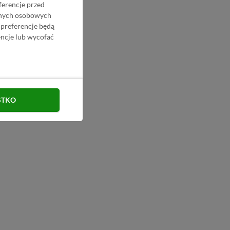
ferencje przed
danych osobowych
 preferencje będą
ncje lub wycofać
STKO