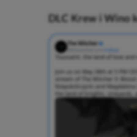
DLC Krew i Wino k