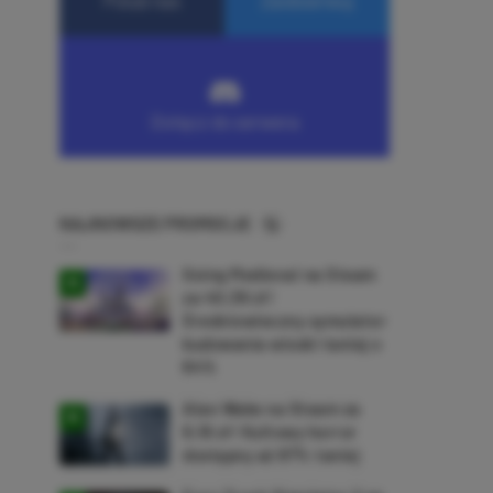
NAJNOWSZE PROMOCJE
Going Medieval na Steam
za 40,39 zł!
Średniowieczny symulator
budowania wioski taniej o
64%
Alan Wake na Steam za
9,16 zł! Kultowy horror
dostępny aż 87% taniej