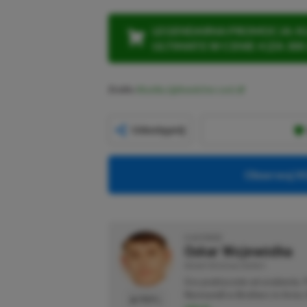
LEGENDARNA PROMOCJA: KLI
ULTIMATE W CENIE 4 (ZA 300 
Źródło:
BlueSky (@thewitcher.com)
Udostępnij
Obserwuj XG
O AUTORZE
Oskar Wojewódka
REDAKTOR DZIAŁU NEWSY
Gra praktycznie od urodzenia.
Normandii w Brothers in Arms: 
PROFIL