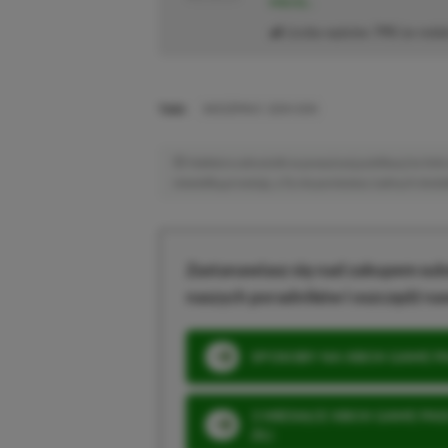
więcej...
Liczba wpisów:
795
(w redak
TAGI:
WIEDŹMIN 3: DZIKI GON
Niektóre odnośniki w powyższej publikacji to linki 
niewielką prowizję, a Ty nie poniesiesz żadnych dod
Zastanawiasz się nad zakupem subs
naszych poradników i oszczędź na
SPOSOBY NA XBOX GAME PAS
3 MIESIĄCE XBOX GAME PASS
ZŁ)