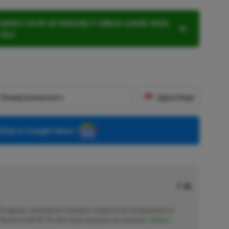
KNIJ I KUP 20 MIESIĘCY XBOX GAME PASS
ZŁ)!
Dodaj komentarz
Zgłoś błąd
P.pl w Google News
 Przygodę z wirtualnym światem rozpoczynał od lądowania w
Road to Hill 30. Po dziś dzień pamięta ten moment.
Zobacz