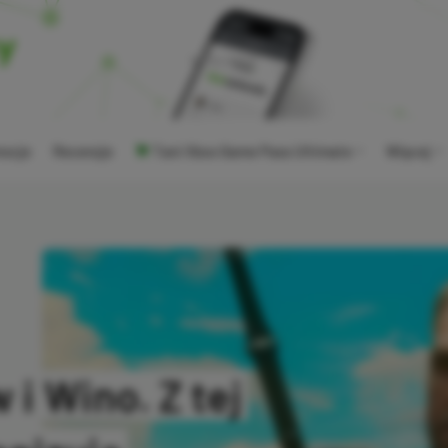
ocje
Recenzje
Tani Xbox Game Pass Ultimate
Więcej
 i Wino. Z tej