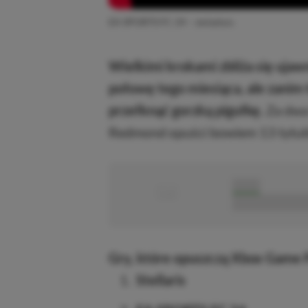
EA SPORTS FC 24 – zwiastun.
Wielkimi krokami zbliża się uja
połowę tego miesiąca, ale zanim t
przełknąć gorzką pigułkę.
Za dwa 
Redmond opuści bowiem 13 tytuł
■
■■■■■
■■■■■■■■■■■
Gry, które opuszczą Xbox Game P
Stellaris