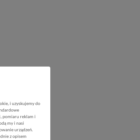
okie, i uzyskujemy do
tandardowe
, pomiaru reklam i
odą my i nasi
nowanie urządzeń.
odnie z opisem