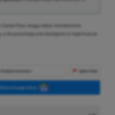
ox Game Pass mogą nabyć wymienione
, o ile pozostają one dostępne w repertuarze
Dodaj komentarz
Zgłoś błąd
P.pl w Google News