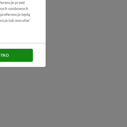
ferencje przed
danych osobowych
 preferencje będą
ncje lub wycofać
STKO