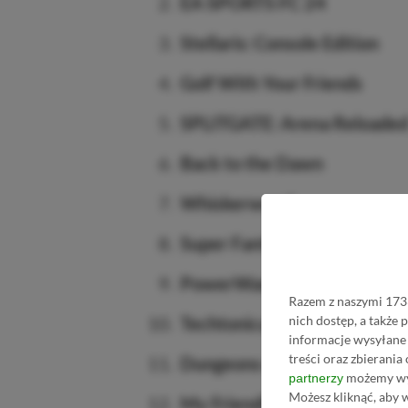
EA SPORTS FC 24
Stellaris: Console Edition
Golf With Your Friends
SPLITGATE: Arena Reloade
Back to the Dawn
Whiskerwood
Super Fantasy Kingdom
PowerWash Simulator
Razem z naszymi 1733
nich dostęp, a także
Techtonica
informacje wysyłane 
treści oraz zbierania
Dungeons of Hinterberg
możemy wyk
partnerzy
Możesz kliknąć, aby 
My Friendly Neighborhood