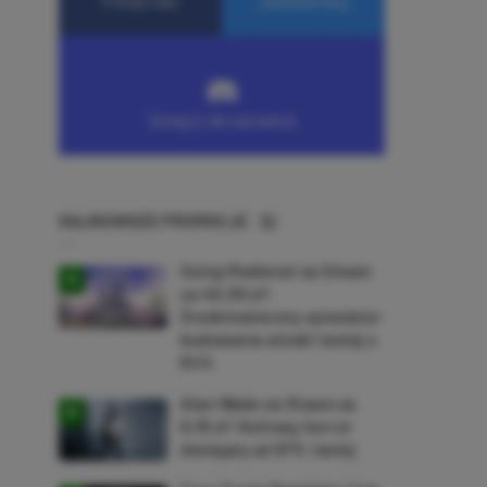
NAJNOWSZE PROMOCJE
Going Medieval na Steam
za 40,39 zł!
Średniowieczny symulator
budowania wioski taniej o
64%
Alan Wake na Steam za
9,16 zł! Kultowy horror
dostępny aż 87% taniej