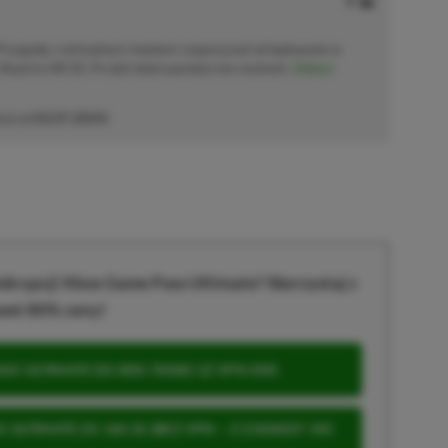
 Przygodę z wirtualnym światem rozpoczynał od lądowania w
Road to Hill 30. Po dziś dzień pamięta ten moment.
Zobacz
cji od
02.07.2024
)
krypcji Xbox Game Pass Ultimate? Skorzystaj z
wet 80% ceny!
S ULTIMATE DO 80% TANIEJ (Z VPN-EM)
 ULTIMATE ZA 160 ZŁ (BEZ VPN – Z ZAMIAST 345