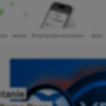
ocje
Recenzje
Tani Xbox Game Pass Ultimate
Więcej
stanie