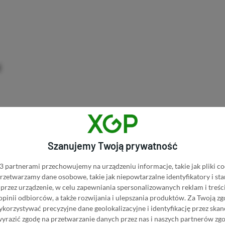
d
Szanujemy Twoją prywatność
 partnerami przechowujemy na urządzeniu informacje, takie jak pliki co
 przetwarzamy dane osobowe, takie jak niepowtarzalne identyfikatory i s
przez urządzenie, w celu zapewniania spersonalizowanych reklam i treści
 opinii odbiorców, a także rozwijania i ulepszania produktów.
Za Twoją zg
orzystywać precyzyjne dane geolokalizacyjne i identyfikację przez ska
wyrazić zgodę na przetwarzanie danych przez nas i naszych partnerów zg