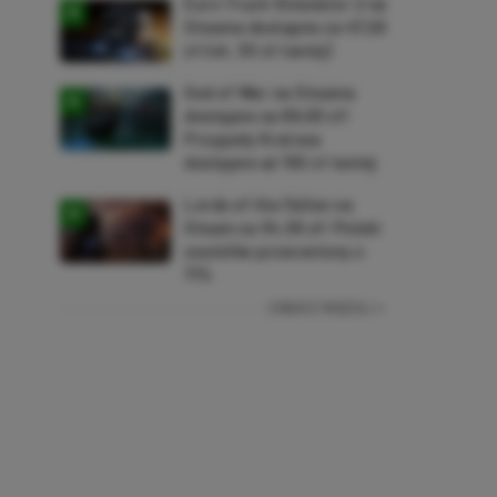
Euro Truck Simulator 2 na
Steama dostępne za 47,26
zł (ok. 30 zł taniej)
God of War na Steama
dostępne za 69,63 zł!
Przygody Kratosa
dostępne aż 150 zł taniej
Lords of the Fallen na
Steam za 34,36 zł! Polski
soulslike przeceniony o
71%
ZOBACZ WIĘCEJ