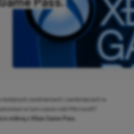
 Game Pass.
ANO
 kolejnych zwolnieniach i zamknięciach w
atomiast w tym czasie robi Microsoft?
ótce znikną z Xbox Game Pass.