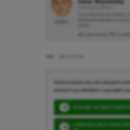
Oskar Wojewódka
REDAKTOR DZIAŁU NEWSY
Gra praktycznie od urodzenia.
Normandii w Brothers in Arms: 
PROFIL
więcej...
Liczba wpisów:
795
(w redak
TAGI:
XBOX GAME PASS
Zastanawiasz się nad zakupem subs
naszych poradników i oszczędź na
SPOSOBY NA XBOX GAME PAS
3 MIESIĄCE XBOX GAME PASS
ZŁ)