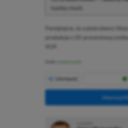
każdej chwili.
Pamiętajcie, że subskrybenci Xb
produkcje z 20-procentową zniżką
XGP.
Źródło:
Twisted Voxel
Udostępnij
Obserwuj XG
O AUTORZE