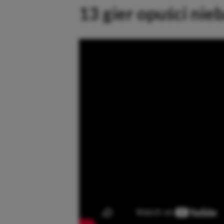
13 gier opuści ni