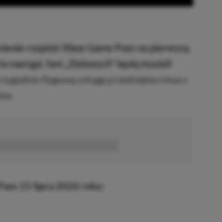
wnienie rozpiski Xbox Game Pass na pierwszą
o nastąpi, fani „Zielonych” będą musieli
tygodnie flagową usługę przedsiębiorstwa z
ów.
■■■■■■
ass 15 lipca 2026 roku: