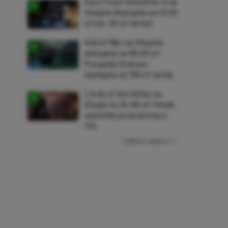
Euro Truck Simulator 2 na
Steama dostępne za 47,26
zł (ok. 30 zł taniej)
God of War na Steama
dostępne za 69,63 zł!
Przygody Kratosa
dostępne aż 150 zł taniej
Lords of the Fallen na
Steam za 34,36 zł! Polski
soulslike przeceniony o
71%
ZOBACZ WIĘCEJ