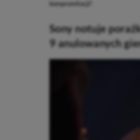
kompromitacji?
Sony notuje porażk
9 anulowanych gie