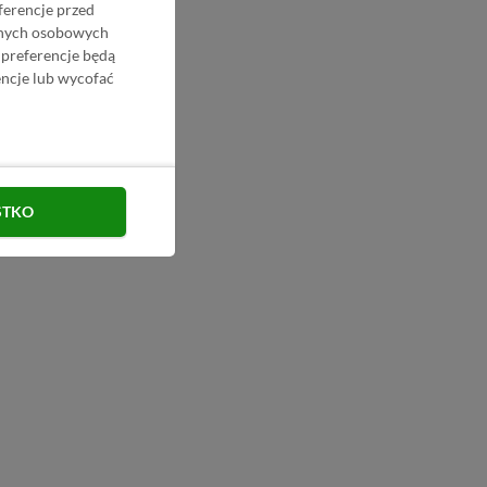
ferencje przed
danych osobowych
 preferencje będą
ncje lub wycofać
STKO