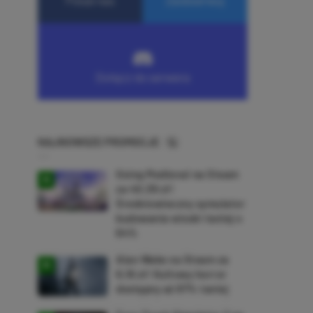
NAJNOWSZE PROMOCJE
Going Medieval na Steam
za 40,39 zł!
Średniowieczny symulator
budowania wioski taniej o
64%
Alan Wake na Steam za
9,16 zł! Kultowy horror
dostępny aż 87% taniej