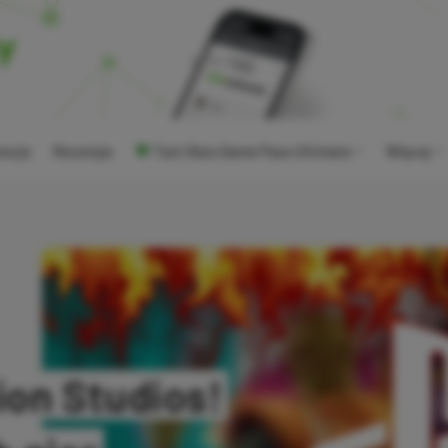
ocje
Recenzje
Tani Xbox Game Pass Ultimate
Więcej
ion Studios!