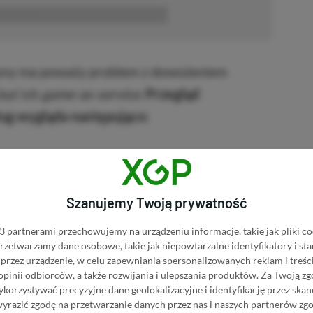
■■■■■■
 Sony ma poważy problem z dowożeniem
być ich
game-as-service
.
Przegląd
ug wygląda następująco:
mes;
Szanujemy Twoją prywatność
 partnerami przechowujemy na urządzeniu informacje, takie jak pliki co
 przetwarzamy dane osobowe, takie jak niepowtarzalne identyfikatory i s
przez urządzenie, w celu zapewniania spersonalizowanych reklam i treści
 opinii odbiorców, a także rozwijania i ulepszania produktów.
Za Twoją zg
tworzone przez Insomniac Games;
orzystywać precyzyjne dane geolokalizacyjne i identyfikację przez ska
wyrazić zgodę na przetwarzanie danych przez nas i naszych partnerów zg
 Firesprite;S