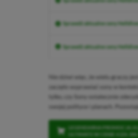
Sprawdź aktualne ceny Helldive
Sprawdź aktualne ceny Helldive
Sprawdź aktualne ceny Helldiv
Nie dziwi więc, że wielu graczy je
zaczęło wyprawiać sony w kontek
tylko, czy Sony ostatecznie zdec
swojej polityce i planach. Pozosta
LEGENDARNA PROMOCJA: KLI
ULTIMATE W CENIE 4 (ZA 300 