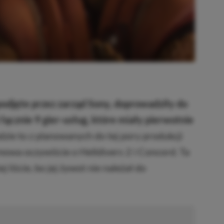
podjęte przez zarząd Sony, doprowadziły do
 łącznie 9 gier-usług, które miały pierwotnie
dzie to z planowanych do tej pory produkcji
, mowa oczywiście o Helldivers 2 i Concord. Ta
ej liście, bo jej żywot nie należał do