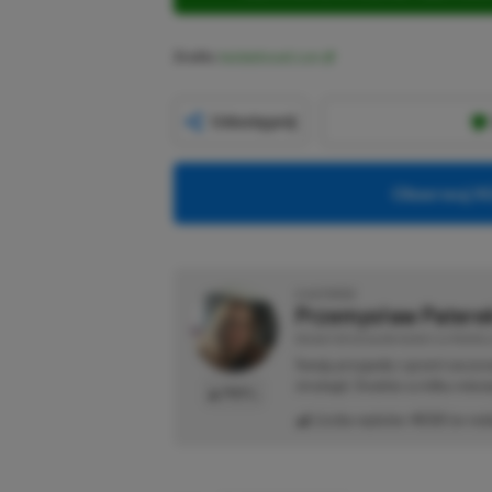
Źródło:
twistedvoxel.com
Udostępnij
Obserwuj XG
O AUTORZE
Przemysław Patere
REDAKTOR DZIAŁÓW NEWSY & PROMOCJ
Swoją przygodę z grami zaczyn
strategii. Średnio co kilka mie
PROFIL
Liczba wpisów:
4533
(w red