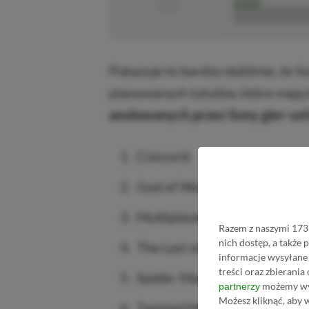
■■■■■■■■■■■
Pokazuje to bardzo dobitnie, że
planowanych tytułów, które mają 
anulowanych przez Sony gier-usł
Concord;
God of War od Bluepoint Ga
Multiplayer od Bend Studio;
Razem z naszymi 1733
nich dostęp, a także
The Last of Us Factions;
informacje wysyłane 
treści oraz zbierania
Spider-Man: The Great Web 
możemy wyk
partnerzy
Możesz kliknąć, aby 
Twisted Metal tworzone przez