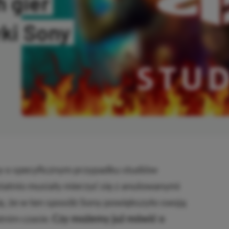
 gier
yki Sony
PIOWANO
y o specyficznym przypadku studiów
statnio musiały mierzyć się z anulowanymi
ię, że w ten sposób Sony powiększyło swoją
tnim czasie.
Czy możemy już mówić o