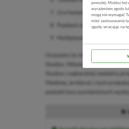
powyżej. Możesz też 
wyrażeniem zgody lu
Gra fantasy od London Studi
mogą nie wymagać Two
mieć zastosowanie t
Payback od Bungie;
zgodę, wracając na tę
Multiplayer od Deviation G
Oczywiści to nie jedyne gry-usług
Studios. Mówimy tutaj o Maratho
Studios i najbardziej medialny pro
Możliwe, że któraś z tych produkcj
podzieli losu wymienionych wyżej 