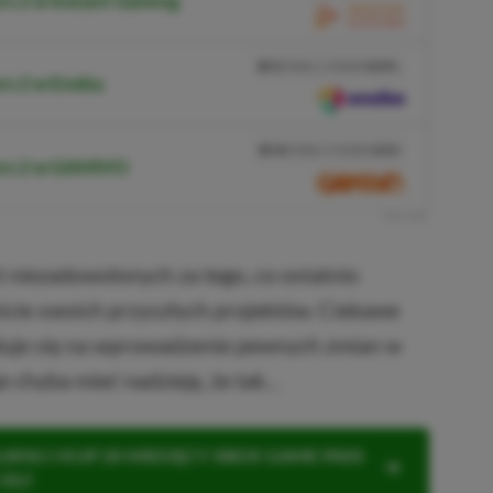
rs 2 w Instant Gaming
PRZEJDŹ DO SKLEPU
3%
TANIEJ Z KODEM
XGPPL
rs 2 w Eneba
SKOPIUJ
PRZEJDŹ DO SKLEPU
10%
TANIEJ Z KODEM
XGP6
ers 2 w GAMIVO
SKOPIUJ
R
E
K
L
A
M
A
st niezadowolonych za tego, co ostatnio
ście swoich przyszłych projektów. Ciekawe
yduje się na wprowadzenie pewnych zmian w
je chyba mieć nadzieję, że tak…
KNIJ I KUP 20 MIESIĘCY XBOX GAME PASS
ZŁ)!