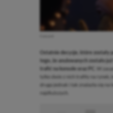
Concord
Ostatnie decyzje, które zostały 
tego, że anulowanych zostało już
trafić na konsole oraz PC
. W zasa
tylko dwie z nich trafiły na rynek
druga jednak i tak znalazła się na t
najdłuższych.
■
■■■■■