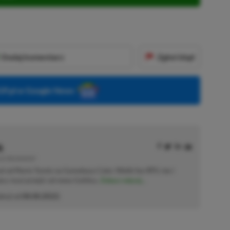
Dodaj komentarz
Zgłoś błąd
P.pl w Google News
k
E | RECENZENT
ał od Mario Tennis na Gameboya Color. Wielki fan RPG-ów i
sięcy musi przejść od nowa Gothica.
Zobacz więcej...
akcji od
08.08.2022
)