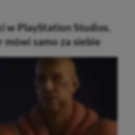
i w PlayStation Studios.
r mówi samo za siebie