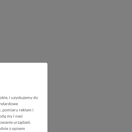
okie, i uzyskujemy do
tandardowe
, pomiaru reklam i
odą my i nasi
nowanie urządzeń.
odnie z opisem