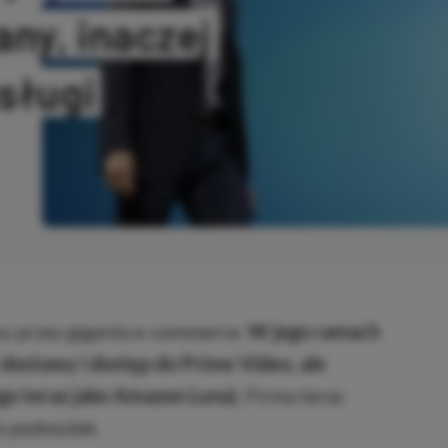
ny, inaczej
sługi
ANO
y przez giganta e-commerce.
W jego ramach
ostawy i dostęp do Prime Video, ale
go teraz jako Amazon Luna).
Firma teraz
e podwyżek.