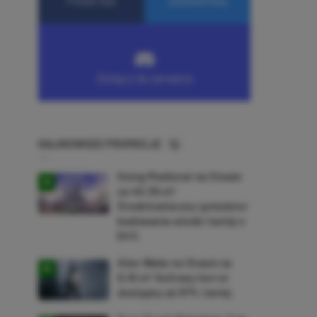
NAJNOWSZE PROMOCJE
Going Medieval na Steam
za 40,39 zł!
Średniowieczny symulator
budowania wioski taniej o
64%
Alan Wake na Steam za
9,16 zł! Kultowy horror
dostępny aż 87% taniej