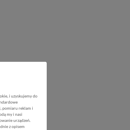
okie, i uzyskujemy do
tandardowe
, pomiaru reklam i
odą my i nasi
nowanie urządzeń.
odnie z opisem