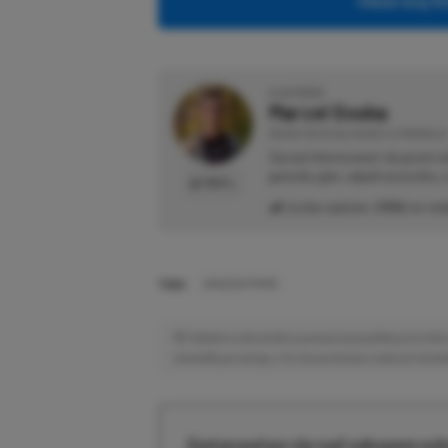
Obserwuj XG
O AUTORZE
Marcel Goska
REDAKTOR DZIAŁU NEWSY & PROMOCJE
Zaczął interesować się grami 
gatunku gier, odpali wszystko,
PROFIL
Liczba wpisów:
1906
(w red
TAGI:
AMAZON PRIME
Niektóre odnośniki w powyższej publikacji to linki 
niewielką prowizję, a Ty nie poniesiesz żadnych dod
Zastanawiasz się nad zakupem subs