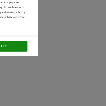
ferencje przed
danych osobowych
 preferencje będą
ncje lub wycofać
STKO