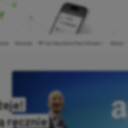
ocje
Recenzje
Tani Xbox Game Pass Ultimate
Więcej
żeje!
 ręcznie