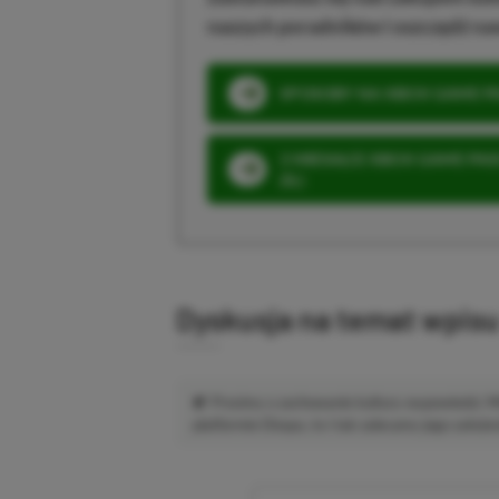
naszych poradników i oszczędź na
SPOSOBY NA XBOX GAME PAS
3 MIESIĄCE XBOX GAME PASS
ZŁ)
Dyskusja na temat wpis
Prosimy o zachowanie kultury wypowiedzi.
platformie Disqus, to i tak zalecamy jego założen