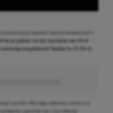
h powinna już zawitać niemiła wiadomość o
 teraz pakiet roczny wyniesie nas 69 zł
 comiesięczną płatność będzie to 15,50 zł,
■■■■■■
wać ręcznie. Aby tego dokonać wystarczy
stępnie zapoznać się z nią i kliknąć