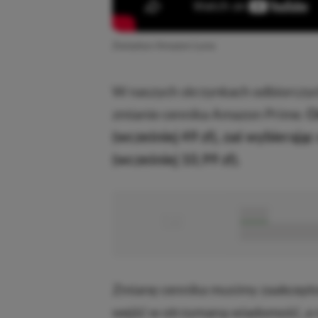
Zwiastun Amazon Luna
W naszych skrzynkach odbiorczyc
zmianie cennika Amazon Prime.
Od
(wcześniej 49 zł), zaś wybierając
(wcześniej 10,99 zł).
■
■■■■■
■■■■■■■■■■■
Zmianę cennika musimy zaakcepto
wejść w otrzymaną wiadomość, a na