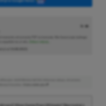
P.pl w Google News
od momentu otrzymania PSP na komunię. Nie faworyzuje żadnego
 co wpadnie mu w oko.
Zobacz więcej...
akcji od
14.08.2023
)
afiliacyjne. Jeżeli klikniesz taki link i dokonasz zakupu, otrzymamy
atkowych kosztów. |
Etyka redakcyjna
krypcji Xbox Game Pass Ultimate? Skorzystaj z