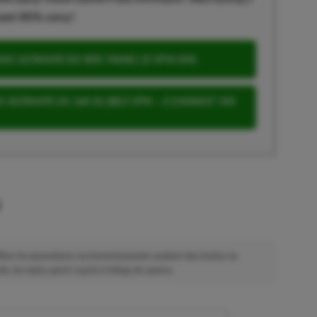
wet 80% ceny!
S ULTIMATE DO 80% TANIEJ (Z VPN-EM)
 ULTIMATE ZA 160 ZŁ (BEZ VPN – Z ZAMIAST 345
u
 Mimo że pozwalamy na komentowanie osobom bez konta na
ie, bo wpisy gości często trafiają do spamu.