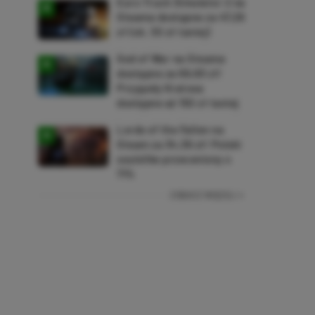
Euro Truck Simulator 2 na
Steama dostępne za 47,26
zł (ok. 30 zł taniej)
God of War na Steama
dostępne za 69,63 zł!
Przygody Kratosa
dostępne aż 150 zł taniej
Lords of the Fallen na
Steam za 34,36 zł! Polski
soulslike przeceniony o
71%
ZOBACZ WIĘCEJ