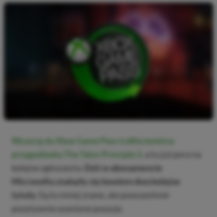
Wczoraj do Xbox Game Pass trafiła świetna
przygodówka The Talos Principle 2
, a tu już pora na
kolejne ogłoszenia.
Dziś w abonamencie
Microsoftu znalazły się bowiem dwa kolejne
tytuły.
Są to mniej znane, ale powszechnie
pozytywnie ocenione pozycje.