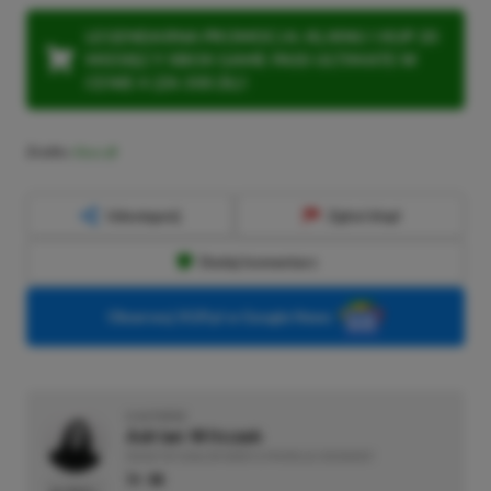
LEGENDARNA PROMOCJA: KLIKNIJ I KUP 20
MIESIĘCY XBOX GAME PASS ULTIMATE W
CENIE 4 (ZA 300 ZŁ)!
Źródło:
Xbox
Udostępnij
Zgłoś błąd
Dodaj komentarz
Obserwuj XGP.pl w Google News
O AUTORZE
Adrian Witczak
REDAKTOR DZIAŁÓW NEWSY & PROMOCJE | RECENZENT