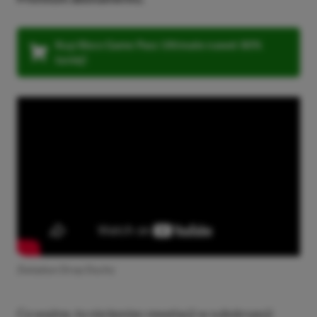
Kup Xbox Game Pass Ultimate nawet 80%
taniej!
Zwiastun Drop Duchy
Co ważne, to nie koniec rewelacji w subskrypcji