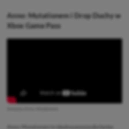
Anno: Mutationem i Drop Duchy w
Xbox Game Pass
Zwiastun Anno: Mutationem
Anno: Mutationem to idealna pozycja dla fanów