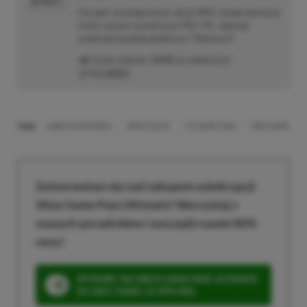
PROFIL
Fan gier strategicznych, akcji i RPG. Swoje pierwsze
kroki z grami stawiał przy PS2 i PC, obecnie
preferuje bardziej platformy "Zielonych".
Liczba wpisów:
3358
(w redakcji od
17.11.2022
)
TAGI:
ANNO MUTATIONEM
DROP DUCHY
PC GAME PASS
XBOX GAME PAS
Zastanawiasz się nad zakupem subskrypcji
Xbox Game Pass Ultimate? Skorzystaj z
naszych poradników i oszczędź nawet 80%
ceny!
SPOSOBY NA XBOX GAME PASS ULTIMATE
DO 80% TANIEJ (Z VPN-EM)