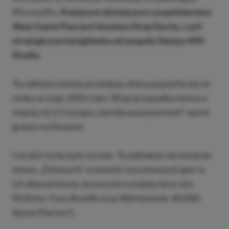
Microsoftu.
Kolejnym dzisiejszym uzupełnieniem
Xbox Game Pass jest bowiem Drop Duchy, czyli
strategiczna łamigłówka od zespołu Sleepy Mill
Studio.
To całkiem świeża produkcja, która pojawiła się na
rynku w maju 2025 roku. W jej przypadku mowa o
więcej niż 2,5 tysiąca „bardzo pozytywnych” opinii
graczy na Steamie.
I na dziś to by było na tyle. To jednakże nie ostatnie
słowo „Zielonych” w kwestii styczniowych gier w
ich abonamencie, bo już jutro znajdą się w nim
MySims: Cozy Bundle oraz Warhammer 40,000:
Space Marine II.