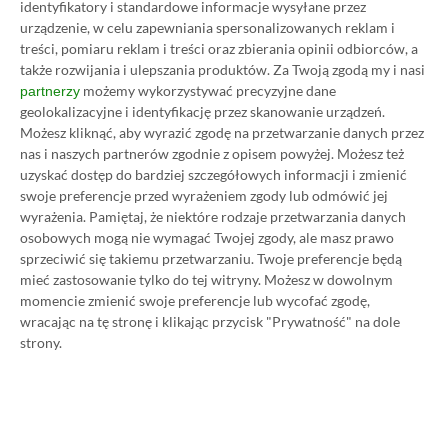
identyfikatory i standardowe informacje wysyłane przez
urządzenie, w celu zapewniania spersonalizowanych reklam i
Wczytaj komentarze
treści, pomiaru reklam i treści oraz zbierania opinii odbiorców, a
także rozwijania i ulepszania produktów.
Za Twoją zgodą my i nasi
możemy wykorzystywać precyzyjne dane
partnerzy
geolokalizacyjne i identyfikację przez skanowanie urządzeń.
Promowany post
Możesz kliknąć, aby wyrazić zgodę na przetwarzanie danych przez
nas i naszych partnerów zgodnie z opisem powyżej. Możesz też
uzyskać dostęp do bardziej szczegółowych informacji i zmienić
swoje preferencje przed wyrażeniem zgody lub odmówić jej
Strona główna
»
Promocje
wyrażenia.
Pamiętaj, że niektóre rodzaje przetwarzania danych
Poradnik na tani Xbox Game
osobowych mogą nie wymagać Twojej zgody, ale masz prawo
sprzeciwić się takiemu przetwarzaniu. Twoje preferencje będą
Pass Ultimate. Kup
mieć zastosowanie tylko do tej witryny. Możesz w dowolnym
momencie zmienić swoje preferencje lub wycofać zgodę,
subskrypcję nawet 80%
wracając na tę stronę i klikając przycisk "Prywatność" na dole
strony.
taniej!
Author
Kacper Kościański
SKOPIUJ LINK
SKOPIOWANO
Ost. aktualizacja:
26.06, 11:03