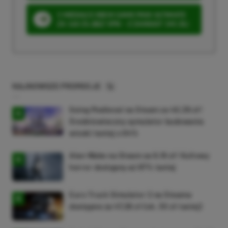
3 MIESIĄCE XBOX GAME PASS ULTIMATE
ZA 160 ZŁ (BEZ VPN – Z ZAMIAST 345 ZŁ)
NAJNOWSZE PROMOCJE
Going Medieval na Steam za 40,39 zł!
Średniowieczny symulator budowania
wioski taniej o 64%
Alan Wake na Steam za 9,16 zł! Kultowy
horror dostępny aż 87% taniej
Euro Truck Simulator 2 na Steama
dostępne za 47,26 zł (ok. 30 zł taniej)