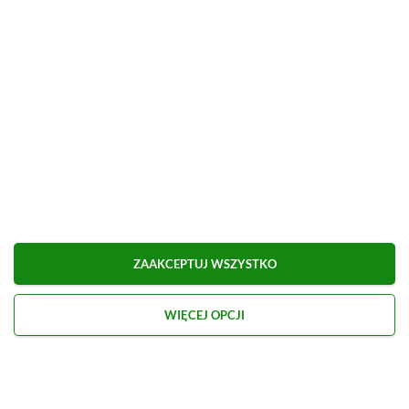
Co sądzicie o decyzji Rockstar dotyczącej zwiastunu
GTA 6? Dajcie znać w komentarzach!
Źródło:
X
Udostępnij
Zgłoś błąd
Dodaj komentarz
Obserwuj XGP.pl w Google News
ZAAKCEPTUJ WSZYSTKO
WIĘCEJ OPCJI
O AUTORZE
Marcel Goska
REDAKTOR DZIAŁU NEWSY & PROMOCJE
PROFIL