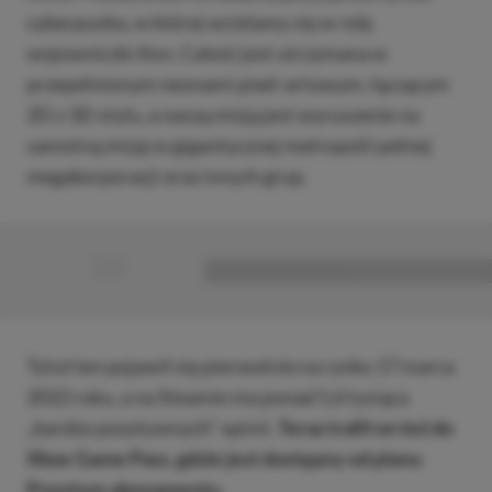
cyberpunka, w której wcielamy się w rolę
wojowniczki Ann. Całość jest utrzymana w
przepełnionym neonami pixel-artowym, łączącym
2D z 3D stylu, a naszą misją jest wyruszenie na
samotną misję w gigantycznej metropolii pełnej
megakorporacji oraz innych grup.
■
■■■■■■■■■■■■■■■■■
Tytuł ten pojawił się pierwotnie na rynku 17 marca
2022 roku, a na Steamie ma ponad 5,6 tysiąca
„bardzo pozytywnych” opinii.
Teraz trafił on też do
Xbox Game Pass, gdzie jest dostępny od planu
Premium abonamentu.