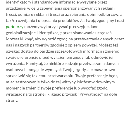
identyfikatory i standardowe informacje wysyłane przez
urządzenie, w celu zapewniania spersonalizowanych reklam i
Author
Kacper Kościański
SKOPIUJ LINK
SKOPIOWANO
Ost. aktualizacja:
26.06, 11:03
treści, pomiaru reklam i treści oraz zbierania opinii odbiorców, a
także rozwijania i ulepszania produktów.
Za Twoją zgodą my i nasi
możemy wykorzystywać precyzyjne dane
partnerzy
geolokalizacyjne i identyfikację przez skanowanie urządzeń.
Możesz kliknąć, aby wyrazić zgodę na przetwarzanie danych przez
nas i naszych partnerów zgodnie z opisem powyżej. Możesz też
uzyskać dostęp do bardziej szczegółowych informacji i zmienić
swoje preferencje przed wyrażeniem zgody lub odmówić jej
wyrażenia.
Pamiętaj, że niektóre rodzaje przetwarzania danych
osobowych mogą nie wymagać Twojej zgody, ale masz prawo
sprzeciwić się takiemu przetwarzaniu. Twoje preferencje będą
mieć zastosowanie tylko do tej witryny. Możesz w dowolnym
momencie zmienić swoje preferencje lub wycofać zgodę,
wracając na tę stronę i klikając przycisk "Prywatność" na dole
strony.
Koszt 1 miesiąca subskrypcji Xbox Game Pass
Ultimate w oficjalnym sklepie Microsoftu to
obecnie aż 115 zł – nie ma co ukrywać, że to bardzo
dużo. Jednak wcale nie musisz tyle płacić!