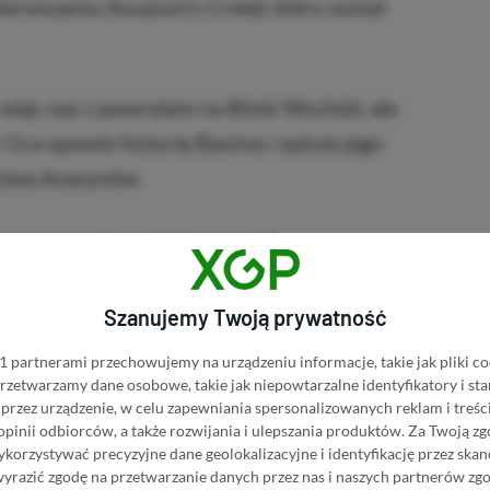
 pierwszemu Assassin’s Creed, który został
 więc nas z powrotem na Bliski Wschód, ale
Gra opowie historię Basima i opisze jego
actwa Asasynów.
bezprzewodowych dousznych
Szanujemy Twoją prywatność
sassin's Creed Mirage
 partnerami przechowujemy na urządzeniu informacje, takie jak pliki co
BRAK PROWIZJI ZA
's Creed Mirage w Instant
 przetwarzamy dane osobowe, takie jak niepowtarzalne identyfikatory i s
PŁATNOŚĆ
przez urządzenie, w celu zapewniania spersonalizowanych reklam i treści
 opinii odbiorców, a także rozwijania i ulepszania produktów.
Za Twoją zg
PRZEJDŹ DO SKLEPU
orzystywać precyzyjne dane geolokalizacyjne i identyfikację przez ska
3%
TANIEJ Z KODEM
XGPPL
wyrazić zgodę na przetwarzanie danych przez nas i naszych partnerów zg
's Creed Mirage w Eneba
SKOPIUJ