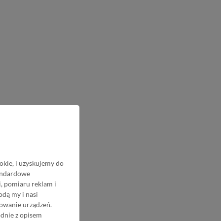
okie, i uzyskujemy do
tandardowe
, pomiaru reklam i
odą my i nasi
nowanie urządzeń.
odnie z opisem