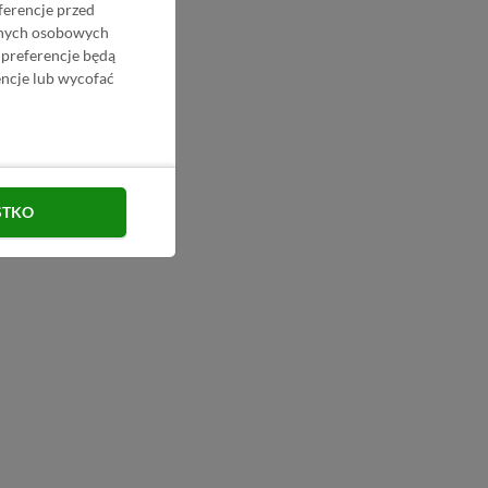
ferencje przed
danych osobowych
 preferencje będą
ncje lub wycofać
STKO