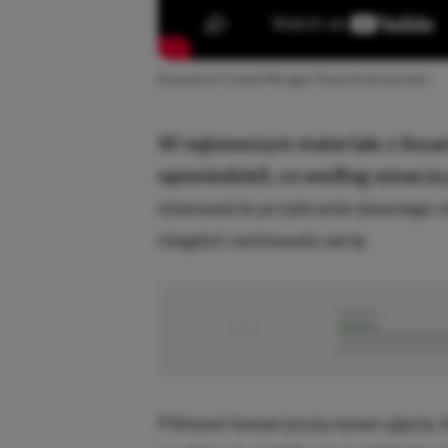
Assassin’s Creed Mirage: Powrót do korzeni
W najnowszym materiale z Assas
opowiedzieli, co według oznacza
mianowicie przybranie dawnego styl
niegdyś cechowała serię.
■
■■■■■
■■■■■■■■■■■
Filmowi towarzyszą nowe ujęcia, 