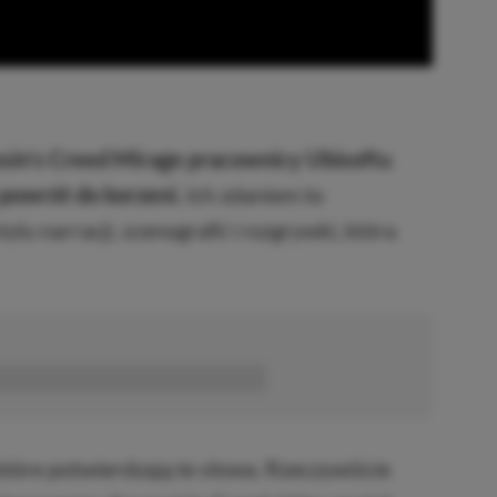
sin’s Creed Mirage pracownicy Ubisoftu
 powrót do korzeni.
Ich zdaniem to
u narracji, scenografii i rozgrywki, która
■■■■■■
które potwierdzają te słowa. Rzeczywiście