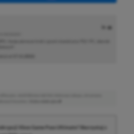
E | RECENZENT
i RPG. Swoje pierwsze kroki z grami stawiał przy PS2 i PC, obecnie
elonych".
akcji od
17.11.2022
)
afiliacyjne. Jeżeli klikniesz taki link i dokonasz zakupu, otrzymamy
atkowych kosztów. |
Etyka redakcyjna
krypcji Xbox Game Pass Ultimate? Skorzystaj z