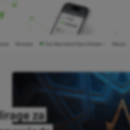
ocje
Recenzje
Tani Xbox Game Pass Ultimate
Więcej
irage za