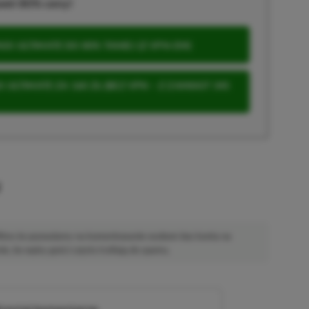
wet 80% ceny!
S ULTIMATE DO 80% TANIEJ (Z VPN-EM)
 ULTIMATE ZA 160 ZŁ (BEZ VPN – Z ZAMIAST 345
u
 Mimo że pozwalamy na komentowanie osobom bez konta na
ie, bo wpisy gości często trafiają do spamu.