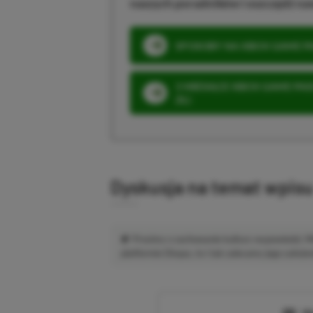
naszych poradników i oszczędź na
SPOSOBY NA XBOX GAME PAS
3 MIESIĄCE XBOX GAME PASS
ZŁ)
Dyskusja na temat wpis
Prosimy o zachowanie kultury wypowiedzi.
platformie Disqus, to i tak zalecamy jego założen