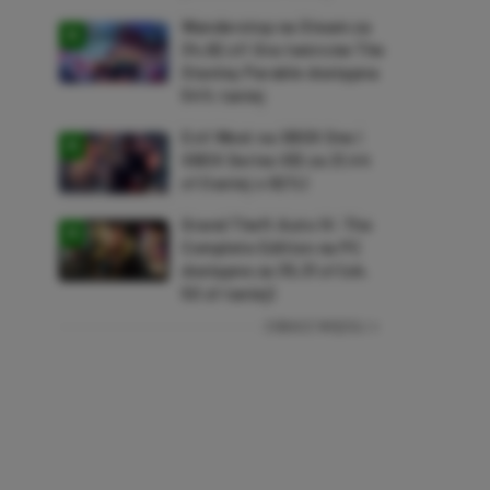
Wanderstop na Steam za
34,82 zł! Gra twórców The
Stanley Parable dostępna
54% taniej
Evil West na XBOX One i
XBOX Series X|S za 21,44
zł (taniej o 92%)
Grand Theft Auto IV: The
Complete Edition na PC
dostępne za 35,31 zł (ok.
50 zł taniej)
ZOBACZ WIĘCEJ