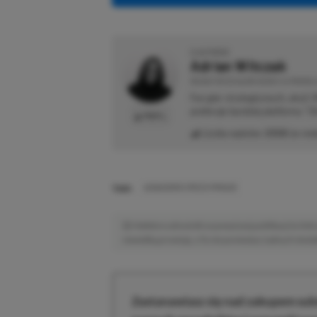
O AUTORZE
Adrian Witczak
REDAKTOR DZIAŁÓW NEWSY & PROMOCJ
Fan gier strategicznych, akcji 
preferuje bardziej platformy "Zi
PROFIL
Liczba wpisów:
3358
(w red
TAGI:
ASSASSIN'S CREED MIRAGE
Niektóre odnośniki w powyższej publikacji to linki 
niewielką prowizję, a Ty nie poniesiesz żadnych dod
Zastanawiasz się nad zakupem subs