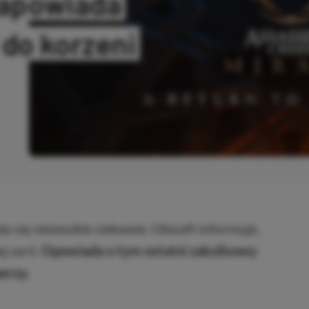
zapowiada
do korzeni
OPIOWANO
 się niezwykle ciekawie. Ubisoft informuje,
j serii.
Opowiada o tym ostatni zakulisowy
erzy.