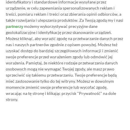
identyfikatory i standardowe informacje wysyłane przez
Wczytaj komentarze
urządzenie, w celu zapewniania spersonalizowanych reklam i
treści, pomiaru reklam i treści oraz zbierania opinii odbiorców, a
także rozwijania i ulepszania produktów.
Za Twoją zgodą my i nasi
możemy wykorzystywać precyzyjne dane
partnerzy
Promowany post
geolokalizacyjne i identyfikację przez skanowanie urządzeń.
Możesz kliknąć, aby wyrazić zgodę na przetwarzanie danych przez
nas i naszych partnerów zgodnie z opisem powyżej. Możesz też
uzyskać dostęp do bardziej szczegółowych informacji i zmienić
Strona główna
»
Promocje
swoje preferencje przed wyrażeniem zgody lub odmówić jej
Poradnik na tani Xbox Game
wyrażenia.
Pamiętaj, że niektóre rodzaje przetwarzania danych
osobowych mogą nie wymagać Twojej zgody, ale masz prawo
Pass Ultimate. Kup
sprzeciwić się takiemu przetwarzaniu. Twoje preferencje będą
mieć zastosowanie tylko do tej witryny. Możesz w dowolnym
subskrypcję nawet 80%
momencie zmienić swoje preferencje lub wycofać zgodę,
wracając na tę stronę i klikając przycisk "Prywatność" na dole
taniej!
strony.
Author
Kacper Kościański
SKOPIUJ LINK
SKOPIOWANO
Ost. aktualizacja:
26.06, 11:03