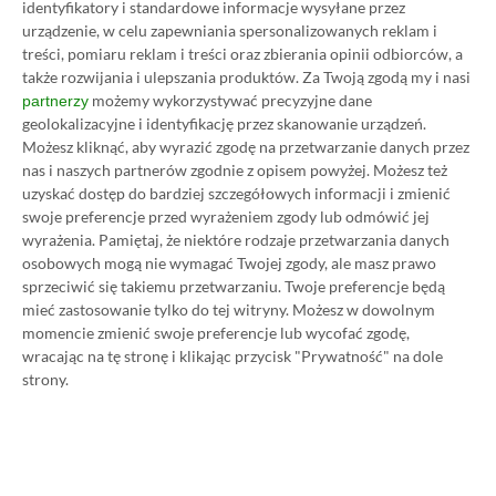
identyfikatory i standardowe informacje wysyłane przez
Dodaj komentarz
urządzenie, w celu zapewniania spersonalizowanych reklam i
treści, pomiaru reklam i treści oraz zbierania opinii odbiorców, a
Obserwuj XGP.pl w Google News
także rozwijania i ulepszania produktów.
Za Twoją zgodą my i nasi
możemy wykorzystywać precyzyjne dane
partnerzy
geolokalizacyjne i identyfikację przez skanowanie urządzeń.
Możesz kliknąć, aby wyrazić zgodę na przetwarzanie danych przez
nas i naszych partnerów zgodnie z opisem powyżej. Możesz też
O AUTORZE
Herbert Friedel
uzyskać dostęp do bardziej szczegółowych informacji i zmienić
swoje preferencje przed wyrażeniem zgody lub odmówić jej
REDAKTOR DZIAŁU NEWSY
wyrażenia.
Pamiętaj, że niektóre rodzaje przetwarzania danych
PROFIL
osobowych mogą nie wymagać Twojej zgody, ale masz prawo
Gracz od małego. Urodzony konsolowiec.
sprzeciwić się takiemu przetwarzaniu. Twoje preferencje będą
Wychowany na sprzęcie Sony, ale obecnie jego
mieć zastosowanie tylko do tej witryny. Możesz w dowolnym
życie maluje się w barwach niebiesko–czerwono–
momencie zmienić swoje preferencje lub wycofać zgodę,
zielonych.
Zobacz więcej...
wracając na tę stronę i klikając przycisk "Prywatność" na dole
Liczba wpisów:
2129
(w redakcji od
strony.
11.12.2023
)
TAGI:
BATTLEFIELD 6