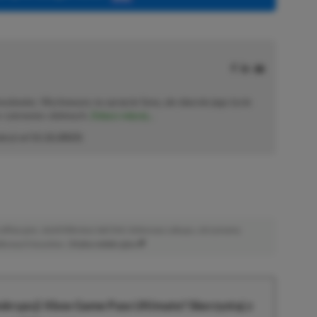
solowiec. Wychowany na sprzęcie Sony, ale obecnie jego życie
o–czerwono–zielonych.
Zobacz więcej...
akcji od
11.12.2023
)
afiliacyjne. Jeżeli klikniesz taki link i dokonasz zakupu, otrzymamy
atkowych kosztów. |
Etyka redakcyjna
krypcji Xbox Game Pass Ultimate? Skorzystaj z