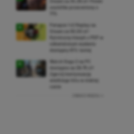
Steam za 34,36 zł! Polski
soulslike przeceniony o
71%
Patapon 1+2 Replay na
Steam za 50,50 zł!
Rytmiczny klasyk z PSP w
odświeżonym wydaniu
dostępny 61% taniej
Watch Dogs 2 na PC
dostępne za 28,75 zł!
Zgarnij kontynuację
wielkiego hitu w niskiej
cenie
ZOBACZ WIĘCEJ