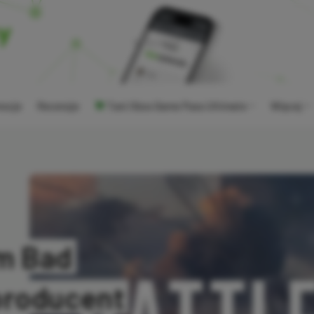
ocje
Recenzje
Tani Xbox Game Pass Ultimate
Więcej
ym Bad
producent