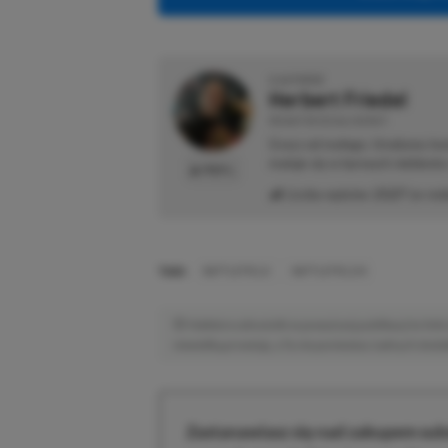
O AUTORZE
Herbert Friedel
REDAKTOR DZIAŁU NEWSY
Gracz od małego. Urodzony kon
maluje się w barwach niebiesk
PROFIL
Liczba wpisów:
2127
(w red
TAGI:
BATTLEFIELD
BATTLEFIELD 6
Niektóre odnośniki w powyższej publikacji to linki 
niewielką prowizję, a Ty nie poniesiesz żadnych dod
Zastanawiasz się nad zakupem subs