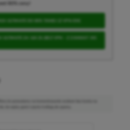
wet 80% ceny!
S ULTIMATE DO 80% TANIEJ (Z VPN-EM)
 ULTIMATE ZA 160 ZŁ (BEZ VPN – Z ZAMIAST 345
u
 Mimo że pozwalamy na komentowanie osobom bez konta na
ie, bo wpisy gości często trafiają do spamu.