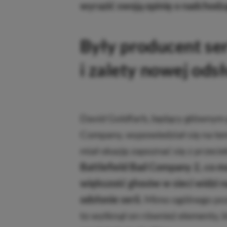
wyrazić swoją opinię o nadchodzą
Były producent ser
i zalety nowej ods
David Goldfarb, będący głównym 
Company, wypowiedział się na tem
miał okazję zapoznać się z przecie
Battlefield Bad Company 2, co m
większość głosów w sieci widzi n
odsłonie serii.
Mimo ogólnego poz
to wytknął on również elementy, 