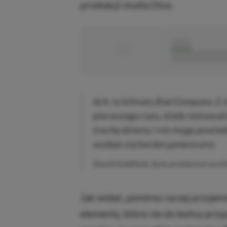
produkcji studia Dice.
■
■■■■■
■■■■■■■■■■■
Ach, te klimaty Bad Company 2,
pierwszego razu, kiedy testowali
trochę dziwny i nie mogę powiedz
wydaje się bardzo generyczny.
David Goldfarb, były producent serii 
Jak widać, pomimo raczej przyjem
elementy, które nie do końca przy