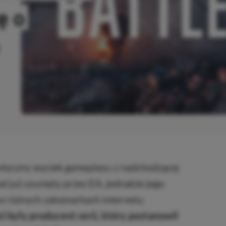
ę o
OPIOWANO
antyczny wyciek gameplayu z nadchodzącej
tał już usunięty przez EA, jednakże jego
w różnych zakamarkach internetu.
 były producent serii, który postanowił