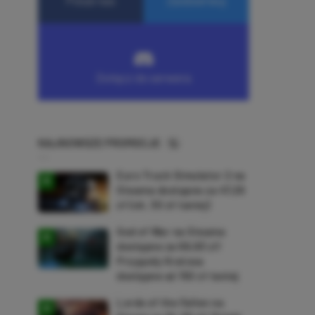
NAJNOWSZE PROMOCJE
Euro Truck Simulator 2 na
Steama dostępne za 47,26
zł (ok. 30 zł taniej)
God of War na Steama
dostępne za 69,63 zł!
Przygody Kratosa
dostępne aż 150 zł taniej
Lords of the Fallen na