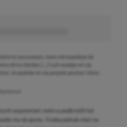
■■■■■■
 które tu wyczuwam, mam retrospekcje do
śmy Arica Harbor […] ruch wydaje mi się
ieć, że podoba mi się projekt postaci, który
Battlefield
nych wspomnień, twórca podkreślił też
padły mu do gustu. Trzeba jednak mieć na