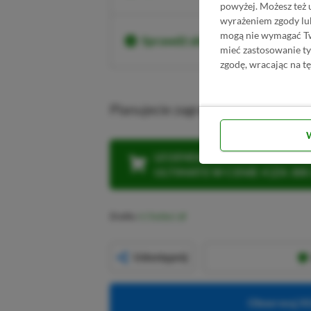
powyżej. Możesz też 
wyrażeniem zgody lu
mogą nie wymagać Two
Sprawdź aktualne ceny Battlef
mieć zastosowanie t
zgodę, wracając na tę
Planujecie zagrać w nadchodząceg
LEGENDARNA PROMOCJA: KLI
ULTIMATE W CENIE 4 (ZA 300 
Źródło:
X (Twitter)
Udostępnij
Obserwuj XG