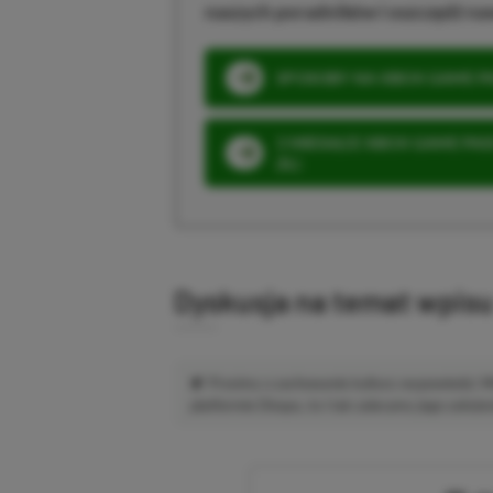
naszych poradników i oszczędź na
SPOSOBY NA XBOX GAME PAS
3 MIESIĄCE XBOX GAME PASS
ZŁ)
Dyskusja na temat wpis
Prosimy o zachowanie kultury wypowiedzi.
platformie Disqus, to i tak zalecamy jego założen