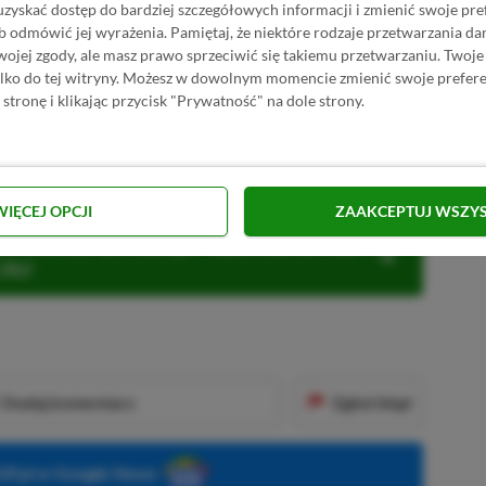
uzyskać dostęp do bardziej szczegółowych informacji i zmienić swoje pre
PRZEJDŹ DO SKLEPU
b odmówić jej wyrażenia.
Pamiętaj, że niektóre rodzaje przetwarzania 
10%
TANIEJ Z KODEM
XGP6
jej zgody, ale masz prawo sprzeciwić się takiemu przetwarzaniu. Twoje
ield 2042 w GAMIVO
SKOPIUJ
ylko do tej witryny. Możesz w dowolnym momencie zmienić swoje prefere
 stronę i klikając przycisk "Prywatność" na dole strony.
R
E
K
L
A
M
A
o Battlefielda? Dajcie znać w komentarzach.
WIĘCEJ OPCJI
ZAAKCEPTUJ WSZY
KNIJ I KUP 20 MIESIĘCY XBOX GAME PASS
ZŁ)!
Dodaj komentarz
Zgłoś błąd
P.pl w Google News