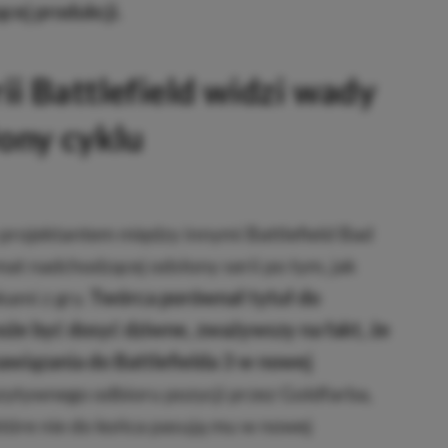
cej produkcji.
ii Battlefield widzi wady
łony cyklu
projektantem między innymi Battlefield Bad
at nadchodzącej odsłony serii po tym, jak
kami z gry.
Twórca porównał tytuł do
oże być dosyć dziwne, zważywszy na fakt, że
awiązania do Battlefielda 3 w nowej
ytywnego odbioru pozycji przez Goldfarba,
które nie do końca pasują mu w nowej