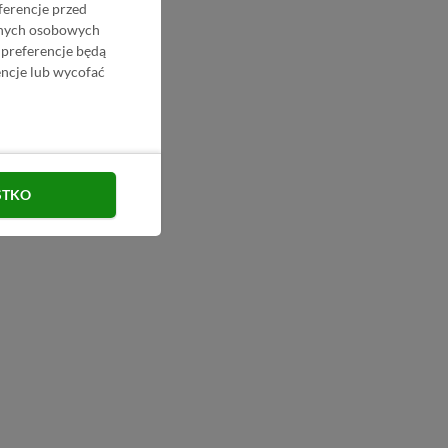
ferencje przed
danych osobowych
 preferencje będą
ncje lub wycofać
STKO