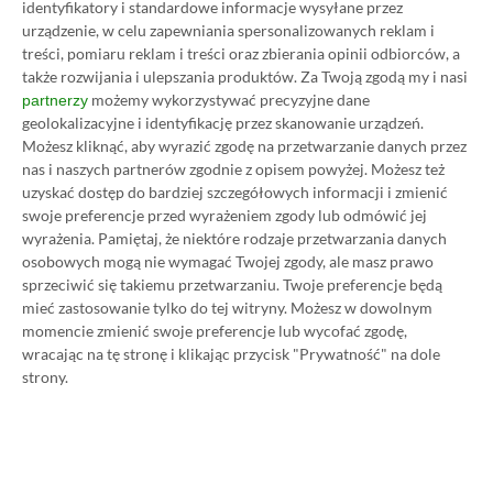
identyfikatory i standardowe informacje wysyłane przez
urządzenie, w celu zapewniania spersonalizowanych reklam i
treści, pomiaru reklam i treści oraz zbierania opinii odbiorców, a
także rozwijania i ulepszania produktów.
Za Twoją zgodą my i nasi
możemy wykorzystywać precyzyjne dane
partnerzy
geolokalizacyjne i identyfikację przez skanowanie urządzeń.
Możesz kliknąć, aby wyrazić zgodę na przetwarzanie danych przez
nas i naszych partnerów zgodnie z opisem powyżej. Możesz też
uzyskać dostęp do bardziej szczegółowych informacji i zmienić
Koszt 1 miesiąca subskrypcji Xbox Game Pass
swoje preferencje przed wyrażeniem zgody lub odmówić jej
Ultimate w oficjalnym sklepie Microsoftu to
wyrażenia.
Pamiętaj, że niektóre rodzaje przetwarzania danych
osobowych mogą nie wymagać Twojej zgody, ale masz prawo
obecnie aż 115 zł – nie ma co ukrywać, że to bardzo
sprzeciwić się takiemu przetwarzaniu. Twoje preferencje będą
dużo. Jednak wcale nie musisz tyle płacić!
mieć zastosowanie tylko do tej witryny. Możesz w dowolnym
momencie zmienić swoje preferencje lub wycofać zgodę,
wracając na tę stronę i klikając przycisk "Prywatność" na dole
W tym poradniku, który właśnie czytasz,
strony.
pokażemy Ci, jak kupować ten abonament nawet
80% taniej
– za ok. 24-25 zł / msc zamiast 115 zł /
msc. Przedstawione w nim sposoby są w 100%
legalne i bezpieczne – pierwszą wersję tego