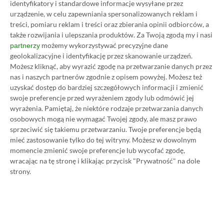
identyfikatory i standardowe informacje wysyłane przez
Promowany post
urządzenie, w celu zapewniania spersonalizowanych reklam i
treści, pomiaru reklam i treści oraz zbierania opinii odbiorców, a
także rozwijania i ulepszania produktów.
Za Twoją zgodą my i nasi
możemy wykorzystywać precyzyjne dane
partnerzy
Strona główna
»
Promocje
geolokalizacyjne i identyfikację przez skanowanie urządzeń.
Poradnik na tani Xbox Game
Możesz kliknąć, aby wyrazić zgodę na przetwarzanie danych przez
nas i naszych partnerów zgodnie z opisem powyżej. Możesz też
Pass Ultimate. Kup
uzyskać dostęp do bardziej szczegółowych informacji i zmienić
swoje preferencje przed wyrażeniem zgody lub odmówić jej
subskrypcję nawet 80%
wyrażenia.
Pamiętaj, że niektóre rodzaje przetwarzania danych
osobowych mogą nie wymagać Twojej zgody, ale masz prawo
taniej!
sprzeciwić się takiemu przetwarzaniu. Twoje preferencje będą
mieć zastosowanie tylko do tej witryny. Możesz w dowolnym
momencie zmienić swoje preferencje lub wycofać zgodę,
Author
Kacper Kościański
SKOPIUJ LINK
SKOPIOWANO
Ost. aktualizacja:
26.06, 11:03
wracając na tę stronę i klikając przycisk "Prywatność" na dole
strony.