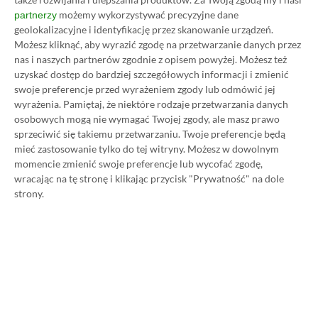
możemy wykorzystywać precyzyjne dane
partnerzy
geolokalizacyjne i identyfikację przez skanowanie urządzeń.
Możesz kliknąć, aby wyrazić zgodę na przetwarzanie danych przez
nas i naszych partnerów zgodnie z opisem powyżej. Możesz też
uzyskać dostęp do bardziej szczegółowych informacji i zmienić
NAJNOWSZE PROMOCJE
swoje preferencje przed wyrażeniem zgody lub odmówić jej
wyrażenia.
Pamiętaj, że niektóre rodzaje przetwarzania danych
Lords of the Fallen na Steam za 34,36 zł!
osobowych mogą nie wymagać Twojej zgody, ale masz prawo
sprzeciwić się takiemu przetwarzaniu. Twoje preferencje będą
Polski soulslike przeceniony o 71%
mieć zastosowanie tylko do tej witryny. Możesz w dowolnym
momencie zmienić swoje preferencje lub wycofać zgodę,
Patapon 1+2 Replay na Steam za 50,50
wracając na tę stronę i klikając przycisk "Prywatność" na dole
zł! Rytmiczny klasyk z PSP w
strony.
odświeżonym wydaniu dostępny 61%
taniej
Watch Dogs 2 na PC dostępne za 28,75
zł! Zgarnij kontynuację wielkiego hitu w
niskiej cenie
Far Cry 6 na PC za 40,78 zł! Najnowsza