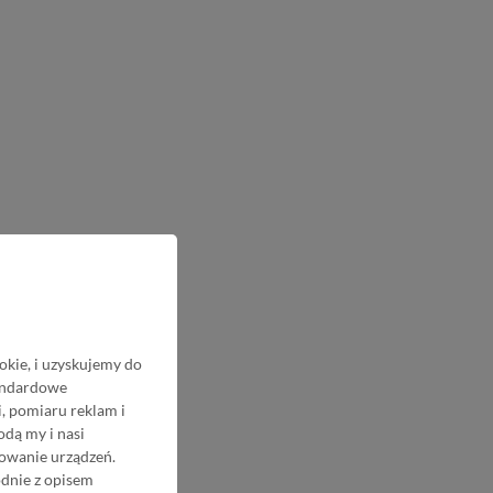
okie, i uzyskujemy do
tandardowe
, pomiaru reklam i
odą my i nasi
nowanie urządzeń.
odnie z opisem