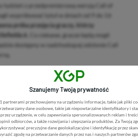
 tydzień z przedpremierową wersją Call of
gli wypróbować tytuł w dniach od 9 do 16
jawna próba przejęcia graczy, którzy
lefielda 6.
Co ciekawe, gracze będą mogli
będzie dostępny w nadchodzącej odsłonie Call
rną.
■■■■■■
Szanujemy Twoją prywatność
 partnerami przechowujemy na urządzeniu informacje, takie jak pliki co
 przetwarzamy dane osobowe, takie jak niepowtarzalne identyfikatory i s
uje 14 listopada 2025 roku. Tytuł zmierza na
przez urządzenie, w celu zapewniania spersonalizowanych reklam i treści
zedniej generacji z wyłączeniem Nintendo
 opinii odbiorców, a także rozwijania i ulepszania produktów.
Za Twoją zg
orzystywać precyzyjne dane geolokalizacyjne i identyfikację przez ska
wyrazić zgodę na przetwarzanie danych przez nas i naszych partnerów zg