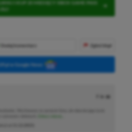
KNIJ I KUP 20 MIESIĘCY XBOX GAME PASS
ZŁ)!
Dodaj komentarz
Zgłoś błąd
P.pl w Google News
solowiec. Wychowany na sprzęcie Sony, ale obecnie jego życie
o–czerwono–zielonych.
Zobacz więcej...
akcji od
11.12.2023
)