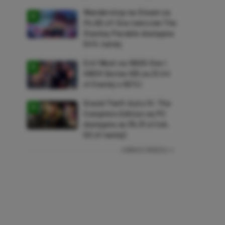
Wanderstop na Steam za
34,82 zł! Gra twórców The
Stanley Parable dostępna
54% taniej
Evil West na XBOX One i
XBOX Series X|S za 21,44
zł (taniej o 92%)
Grand Theft Auto IV: The
Complete Edition na PC
dostępne za 35,31 zł (ok.
50 zł taniej)
ZOBACZ WIĘCEJ