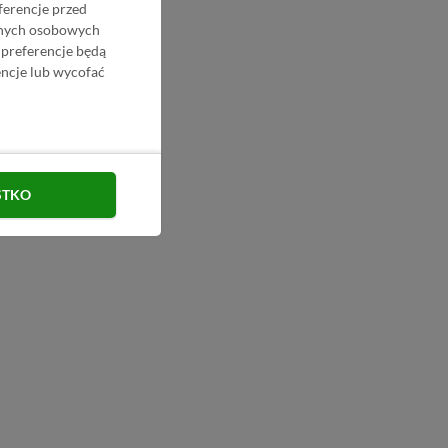
ferencje przed
danych osobowych
 preferencje będą
ncje lub wycofać
STKO