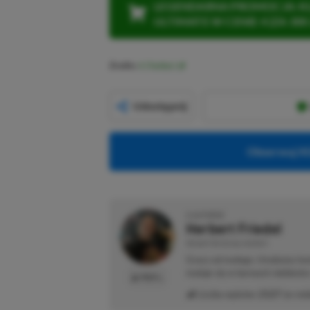
LEGENDARNA PROMOCJA: KLI
ULTIMATE W CENIE 4 (ZA 300 
Źródło:
X (Twitter)
Udostępnij
Obserwuj XG
O AUTORZE
Herbert Friedel
REDAKTOR DZIAŁU NEWSY
Gracz od małego. Urodzony kon
maluje się w barwach niebiesk
PROFIL
Liczba wpisów:
2127
(w red