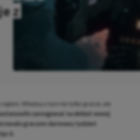
je z
OPIOWANO
 rogiem. Wiedzą o tym nie tylko gracze, ale
postanowiło zareagować na debiut nowej
oferowało graczom darmowy tydzień
Ops 6.