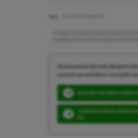
TAGI:
CALL OF DUTY BLACK OPS 7
Niektóre odnośniki w powyższej publikacji to linki 
niewielką prowizję, a Ty nie poniesiesz żadnych dod
Zastanawiasz się nad zakupem subs
naszych poradników i oszczędź na
SPOSOBY NA XBOX GAME PAS
3 MIESIĄCE XBOX GAME PASS
ZŁ)