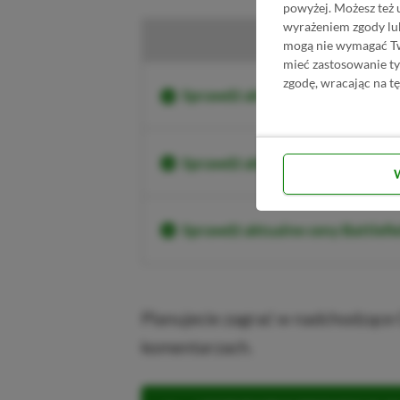
powyżej. Możesz też 
wyrażeniem zgody lu
mogą nie wymagać Two
mieć zastosowanie t
zgodę, wracając na tę
Sprawdź aktualne ceny Battlefi
Sprawdź aktualne ceny Battlefi
Sprawdź aktualne ceny Battlef
Planujecie zagrać w nadchodzące 
komentarzach.