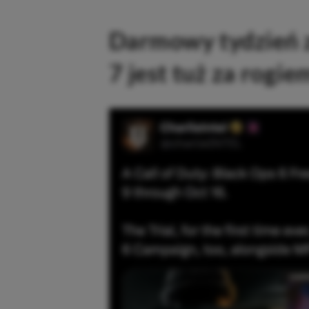
Darmowy tydzień z
7 jest tuż za rogie