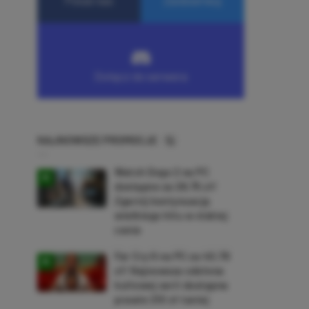
NAJNOWSZE PROMOCJE
Watch Dogs 2 na PC
dostępne za 28,75 zł!
Zgarnij kontynuację
wielkiego hitu w niskiej
cenie
Far Cry 6 na PC za 40,78
zł! Najnowsza odsłona
kultowej serii dostępna
prawie 210 zł taniej