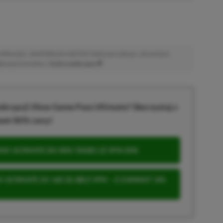
afiliacyjne. Jeżeli klikniesz taki link i dokonasz zakupu, otrzymamy
atkowych kosztów. |
Etyka redakcyjna
krypcji Xbox Game Pass Ultimate? Skorzystaj z
wet 80% ceny!
S ULTIMATE DO 80% TANIEJ (Z VPN-EM)
 ULTIMATE ZA 160 ZŁ (BEZ VPN – Z ZAMIAST 345