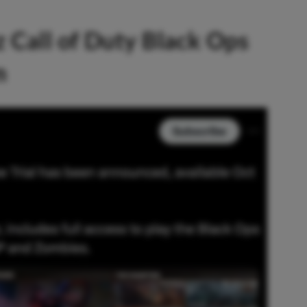
 Call of Duty Black Ops
m