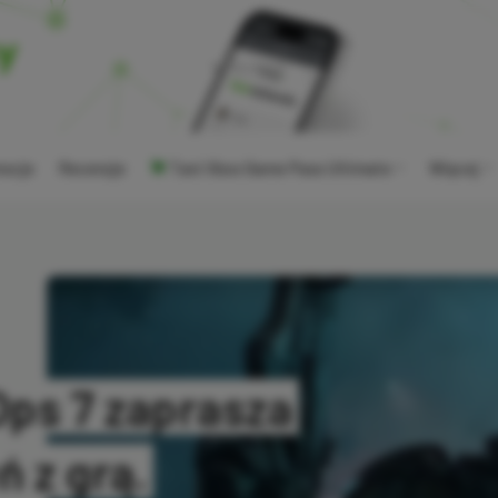
ocje
Recenzje
Tani Xbox Game Pass Ultimate
Więcej
 Ops 7 zaprasza
 z grą.