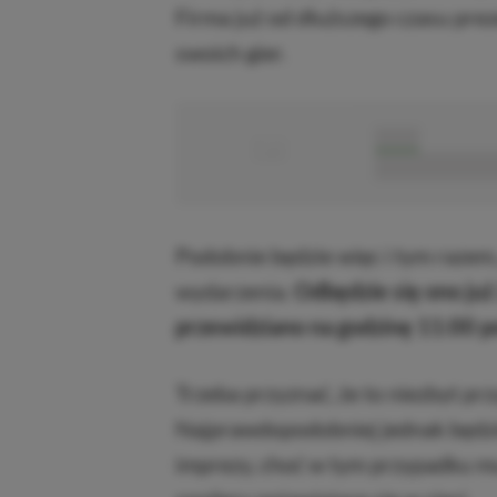
Firma już od dłuższego czasu prez
swoich gier.
■
■■■■■
■■■■■■■■■■■
Podobnie będzie więc i tym razem
wydarzenia.
Odbędzie się ono już
przewidziano na godzinę 11:00 p
Trzeba przyznać, że to niezbyt prz
Najprawdopodobniej jednak będzi
imprezy, choć w tym przypadku mu