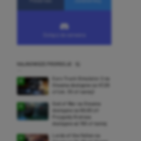
NAJNOWSZE PROMOCJE
Euro Truck Simulator 2 na
Steama dostępne za 47,26
zł (ok. 30 zł taniej)
God of War na Steama
dostępne za 69,63 zł!
Przygody Kratosa
dostępne aż 150 zł taniej
Lords of the Fallen na