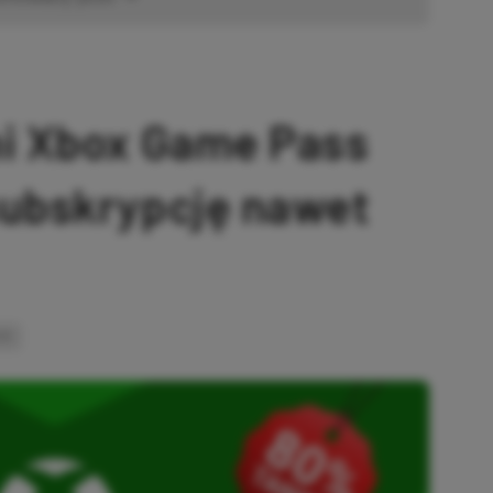
ni Xbox Game Pass
subskrypcję nawet
INK
SKOPIOWANO