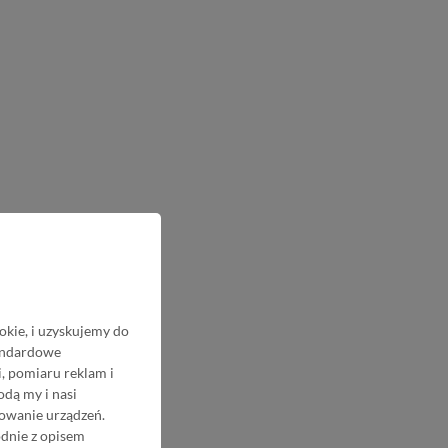
okie, i uzyskujemy do
tandardowe
, pomiaru reklam i
odą my i nasi
nowanie urządzeń.
odnie z opisem