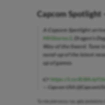
Capcom Spotlight –
A Capcom Spotlight arriv
MHStories3
, Dragon's Do
Way of the Sword. Tune in
ound-up of the latest ne
up of games.
👉
https://t.co/8J8AJqYU
— Capcom USA (@CapcomUS
To nie pierwszy raz, gdy jesteśmy