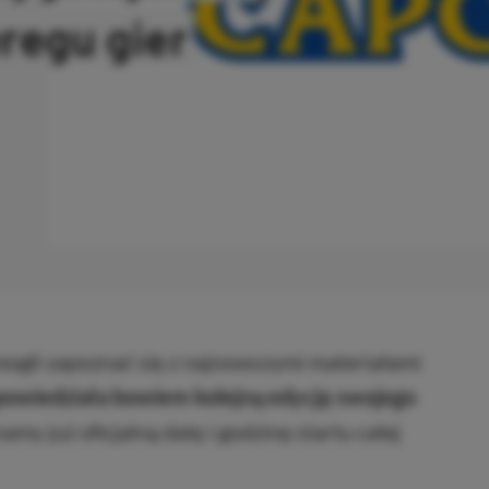
regu gier
ANO
ogli zapoznać się z najnowszymi materiałami
powiedziała bowiem kolejną edycję swojego
amy już oficjalną datę i godzinę startu całej