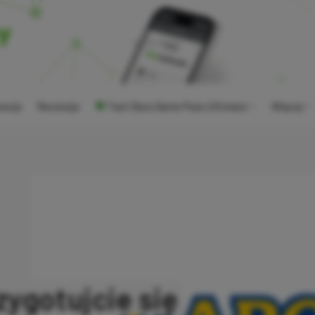
ocje
Recenzje
Tani Xbox Game Pass Ultimate
Więcej
ygotujcie się