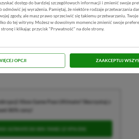
uzyskać dostęp do bardziej szczegółowych informacji i zmienić swoje pre
b odmówić jej wyrażenia.
Pamiętaj, że niektóre rodzaje przetwarzania 
jej zgody, ale masz prawo sprzeciwić się takiemu przetwarzaniu. Twoje
ylko do tej witryny. Możesz w dowolnym momencie zmienić swoje prefere
 stronę i klikając przycisk "Prywatność" na dole strony.
E | RECENZENT
i RPG. Swoje pierwsze kroki z grami stawiał przy PS2 i PC, obecnie
elonych".
akcji od
17.11.2022
)
WIĘCEJ OPCJI
ZAAKCEPTUJ WSZY
krypcji Xbox Game Pass Ultimate? Skorzystaj z
wet 80% ceny!
S ULTIMATE DO 80% TANIEJ (Z VPN-EM)