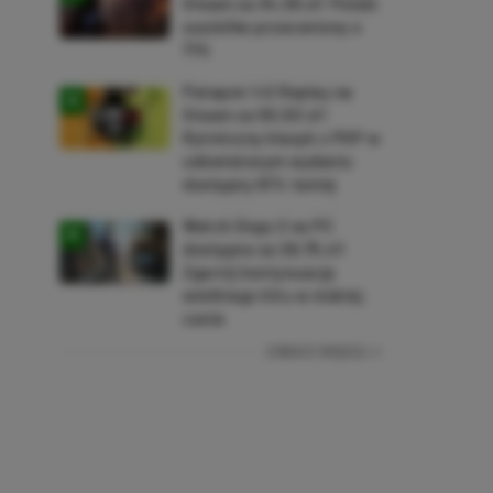
Steam za 34,36 zł! Polski
soulslike przeceniony o
71%
Patapon 1+2 Replay na
Steam za 50,50 zł!
Rytmiczny klasyk z PSP w
odświeżonym wydaniu
dostępny 61% taniej
Watch Dogs 2 na PC
dostępne za 28,75 zł!
Zgarnij kontynuację
wielkiego hitu w niskiej
cenie
ZOBACZ WIĘCEJ