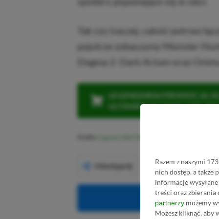
spoilery pojawiające się w sieci.
Tak czy inaczej, całość potrwa łąc
pojutrze zobaczymy Monster Hunte
Dogma 2: Dark Arisen oraz Onimu
LEGENDARNA PROMOCJA: KLI
ULTIMATE W CENIE 4 (ZA 300 
Źródło:
Capcom USA (Twitter)
,
Pure Xbox
Razem z naszymi 1731
Udostępnij
nich dostęp, a także
informacje wysyłane 
treści oraz zbierania
Obserwuj XG
możemy wyk
partnerzy
Możesz kliknąć, aby 