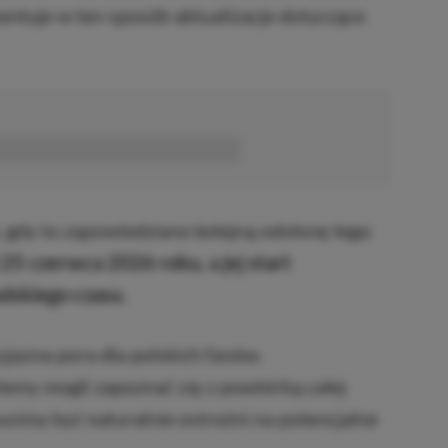
entuje w ten sposób aktualizacje dotyczące
■■■■■■
, gdy to zapowiedziano kolejną odsłonę tego
 25 czerwca 2026 roku, a jej start
olskiego czasu.
yjazna pora dla polskich fanów.
emy mogli zapoznać się z powtórką całej
simy być naturalnie ostrożni na potencjalne