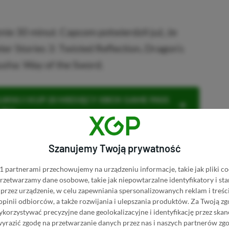
znie 30 minut. Capcom potwierdził już, że
r Stories 3: Twisted Reflection, Dragon’s
sha: Way of the Sword.
KNIJ I KUP 20 MIESIĘCY XBOX GAME PASS
ZŁ)!
Szanujemy Twoją prywatność
 partnerami przechowujemy na urządzeniu informacje, takie jak pliki co
Dodaj komentarz
Zgłoś błąd
 przetwarzamy dane osobowe, takie jak niepowtarzalne identyfikatory i s
przez urządzenie, w celu zapewniania spersonalizowanych reklam i treści
 opinii odbiorców, a także rozwijania i ulepszania produktów.
Za Twoją zg
P.pl w Google News
orzystywać precyzyjne dane geolokalizacyjne i identyfikację przez ska
wyrazić zgodę na przetwarzanie danych przez nas i naszych partnerów zg