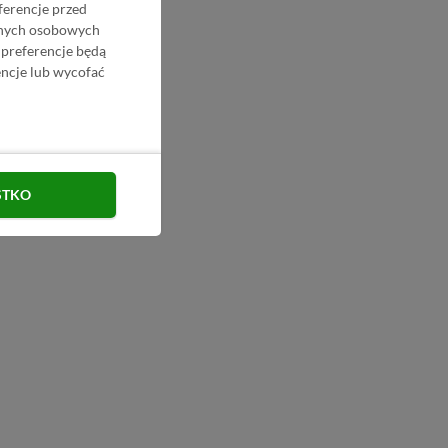
ferencje przed
danych osobowych
 preferencje będą
ncje lub wycofać
STKO