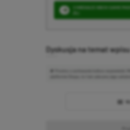
3 MIESIĄCE XBOX GAME PASS
ZŁ)
Dyskusja na temat wpis
Prosimy o zachowanie kultury wypowiedzi.
platformie Disqus, to i tak zalecamy jego założen
Wc
Pr