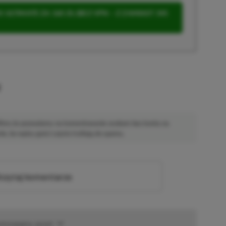
 ULTIMATE ZA 160 ZŁ (BEZ VPN – Z ZAMIAST 345
u
 Mimo że pozwalamy na komentowanie osobom bez konta na
ie, bo wpisy gości często trafiają do spamu.
zytaj komentarze
omowany post