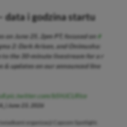
 data i godzina startu
es on June 25, 2pm PT, focused on
#
gma 2: Dark Arisen, and Onimusha:
 to the 30-minute livestream for a r
ws & updates on our announced line
u8
pic.twitter.com/b5HJCLRIce
A_)
June 23, 2026
 świadkami organizacji Capcom Spotlight.