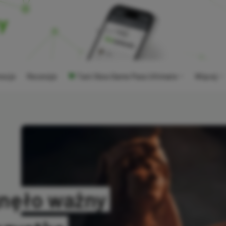
ocje
Recenzje
Tani Xbox Game Pass Ultimate
Więcej
ągnęło ważny