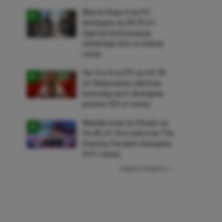
Watch Dogs 2 na PC
dostępne za 28,75 zł!
Zgarnij kontynuację
wielkiego hitu w niskiej
cenie
Far Cry 6 na PC za 40,78
zł! Najnowsza odsłona
kultowej serii dostępna
prawie 210 zł taniej
Wanderstop na Steam za
34,82 zł! Gra twórców The
Stanley Parable dostępna
54% taniej
ZOBACZ WIĘCEJ