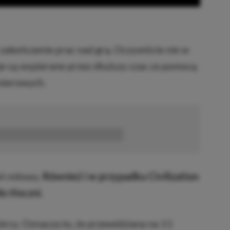
zakończenie prac nad grą. Oczywiście nie w
je są wspierane przez dłuższy czas za pomocą
emierowych.
■■■■■■
eń milowy.
Również i w przypadku Civilization
o tłoczni.
órcy. Oznacza to, że przewidziana na 11