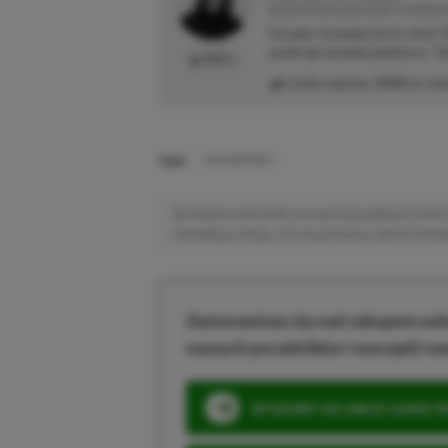
REDAKTOR DZIAŁÓW NEWSY & PROMOCJ
Fan gier strategicznych, akcji 
preferuje bardziej platformy "Zi
PROFIL
Liczba wpisów:
3358
(w red
TAGI:
CIVILIZATION 7
Niektóre odnośniki w powyższej publikacji to linki 
niewielką prowizję, a Ty nie poniesiesz żadnych dod
Zastanawiasz się nad zakupem subs
naszych poradników i oszczędź na
SPOSOBY NA XBOX GAME PAS