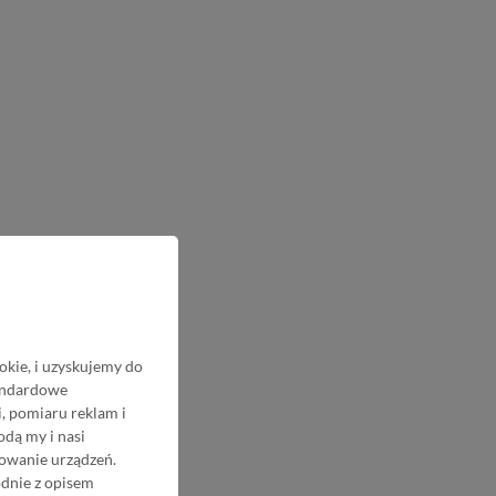
okie, i uzyskujemy do
tandardowe
, pomiaru reklam i
odą my i nasi
nowanie urządzeń.
odnie z opisem