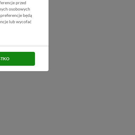
ferencje przed
danych osobowych
 preferencje będą
ncje lub wycofać
STKO