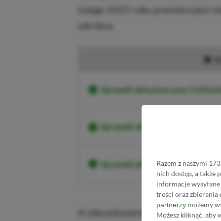
lutego 2025 roku premiera jest nie
wkrótce.
K
Sprawdź aktualne ceny Civilizat
Sprawdź aktualne ceny Civiliza
Razem z naszymi 1731
Sprawdź aktualne ceny Civiliz
nich dostęp, a także
informacje wysyłane 
treści oraz zbierania
możemy wyk
partnerzy
A zdecydowanie jest na co czekać,
Możesz kliknąć, aby 