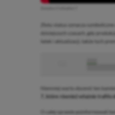
Zwiastun Civilization 7
Złoty status oznacza symboliczne 
dzisiejszych czasach, gdy produkc
łatek i aktualizacji, także tych pr
■
■■■■■
■■■■■■■■■■■
Niemniej warto docenić ten kami
7, które również właśnie trafiło d
O całej sprawie poinformowali tw