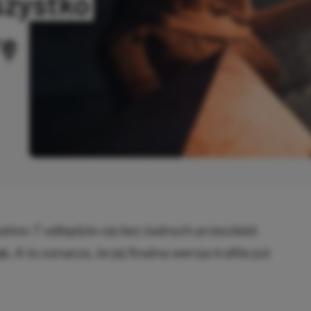
szystko
rę
OPIOWANO
zation 7 odbędzie się bez żadnych przeszkód.
us.
A to oznacza, że jej finalna wersja trafiła już