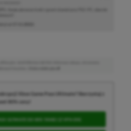
E | RECENZENT
i RPG. Swoje pierwsze kroki z grami stawiał przy PS2 i PC, obecnie
elonych".
akcji od
17.11.2022
)
afiliacyjne. Jeżeli klikniesz taki link i dokonasz zakupu, otrzymamy
atkowych kosztów. |
Etyka redakcyjna
krypcji Xbox Game Pass Ultimate? Skorzystaj z
wet 80% ceny!
S ULTIMATE DO 80% TANIEJ (Z VPN-EM)