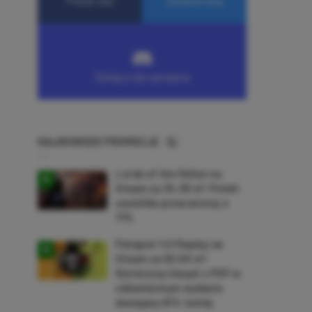
NAJNOWSZE PROMOCJE
Lords of the Fallen na
Steam za 34,36 zł! Polski
soulslike przeceniony o
71%
Patapon 1+2 Replay na
Steam za 50,50 zł!
Rytmiczny klasyk z PSP w
odświeżonym wydaniu
dostępny 61% taniej