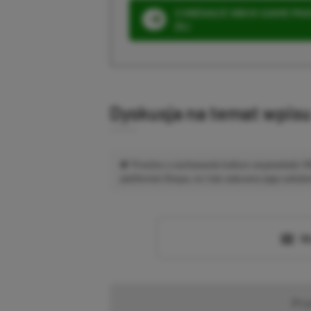
3 MIESIĄCE XBOX GAME PASS
ZŁ)
Dyskusja na temat wpis
Prosimy o zachowanie kultury wypowiedzi.
platformie Disqus, to i tak zalecamy jego założen
Wc
Pr