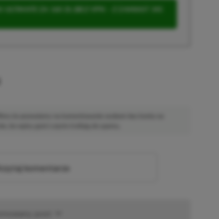
 ULTIMATE ZA 160 ZŁ (BEZ VPN – Z ZAMIAST 345
u
 Mimo że pozwalamy na komentowanie osobom bez konta na
ie, bo wpisy gości często trafiają do spamu.
zytaj komentarze
omowany post