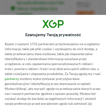
Sprawdź aktualne ceny Clair
10%
TANIEJ Z
KODEM
XGP6
Obscur: Expedition 33 w
SKOPIUJ
GAMIVO
R
E
K
L
A
M
A
A co Wy sądzicie o tej sytuacji? Dajcie znać w
Szanujemy Twoją prywatność
komentarzach!
Razem z naszymi 1731 partnerami przechowujemy na urządzeniu
informacje, takie jak pliki cookie, i uzyskujemy do nich dostęp, a
także przetwarzamy dane osobowe, takie jak niepowtarzalne
LEGENDARNA PROMOCJA: KLIKNIJ I KUP 20
identyfikatory i standardowe informacje wysyłane przez
MIESIĘCY XBOX GAME PASS ULTIMATE W
urządzenie, w celu zapewniania spersonalizowanych reklam i
CENIE 4 (ZA 300 ZŁ)!
treści, pomiaru reklam i treści oraz zbierania opinii odbiorców, a
także rozwijania i ulepszania produktów.
Za Twoją zgodą my i nasi
możemy wykorzystywać precyzyjne dane
partnerzy
Źródło:
Indie Game Awards
,
X
,
YouTube
geolokalizacyjne i identyfikację przez skanowanie urządzeń.
Możesz kliknąć, aby wyrazić zgodę na przetwarzanie danych przez
nas i naszych partnerów zgodnie z opisem powyżej. Możesz też
Udostępnij
Zgłoś błąd
uzyskać dostęp do bardziej szczegółowych informacji i zmienić
swoje preferencje przed wyrażeniem zgody lub odmówić jej
Dodaj komentarz