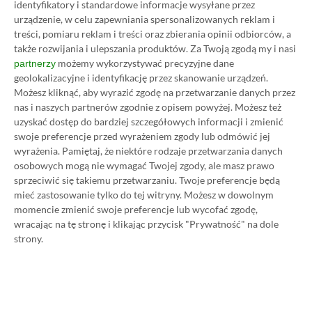
identyfikatory i standardowe informacje wysyłane przez
urządzenie, w celu zapewniania spersonalizowanych reklam i
treści, pomiaru reklam i treści oraz zbierania opinii odbiorców, a
Prosimy o zachowanie kultury wypowiedzi. Mimo że
także rozwijania i ulepszania produktów.
Za Twoją zgodą my i nasi
pozwalamy na komentowanie osobom bez konta na
możemy wykorzystywać precyzyjne dane
platformie Disqus, to i tak zalecamy jego założenie, bo
partnerzy
geolokalizacyjne i identyfikację przez skanowanie urządzeń.
wpisy gości często trafiają do spamu.
Możesz kliknąć, aby wyrazić zgodę na przetwarzanie danych przez
nas i naszych partnerów zgodnie z opisem powyżej. Możesz też
uzyskać dostęp do bardziej szczegółowych informacji i zmienić
swoje preferencje przed wyrażeniem zgody lub odmówić jej
Wczytaj komentarze
wyrażenia.
Pamiętaj, że niektóre rodzaje przetwarzania danych
osobowych mogą nie wymagać Twojej zgody, ale masz prawo
sprzeciwić się takiemu przetwarzaniu. Twoje preferencje będą
mieć zastosowanie tylko do tej witryny. Możesz w dowolnym
Promowany post
momencie zmienić swoje preferencje lub wycofać zgodę,
wracając na tę stronę i klikając przycisk "Prywatność" na dole
strony.
Strona główna
»
Promocje
Poradnik na tani Xbox Game
Pass Ultimate. Kup