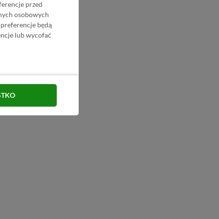
ferencje przed
danych osobowych
 preferencje będą
ncje lub wycofać
STKO