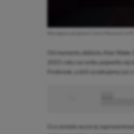
Wymagania sprzętowe Control Resonant na P
Od momentu debiutu Alan Wake 2 
2025 roku na rynku pojawiło się
Firebreak, a dziś oczekujemy już 
■
■■■■■
■■■■■■■■■■■
Gra została wczoraj zaprezentowa