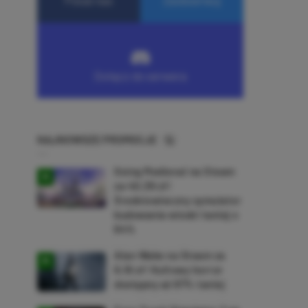
NAJNOWSZE PROMOCJE
Going Medieval na Steam
za 40,39 zł!
Średniowieczny symulator
budowania wioski taniej o
64%
Alan Wake na Steam za
9,16 zł! Kultowy horror
dostępny aż 87% taniej