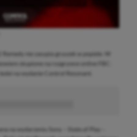
C
Remedy nie zasypia gruszek w popiele. W
 bowiem skupione na rozgrywce online FBC:
z kolei na wydanie Control Resonant.
■■■■■■
na na wydarzeniu Sony – State of Play –