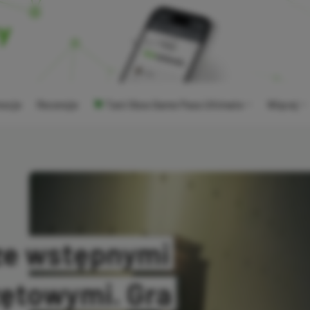
ocje
Recenzje
Tani Xbox Game Pass Ultimate
Więcej
ze wstępnymi
ętowymi. Gra