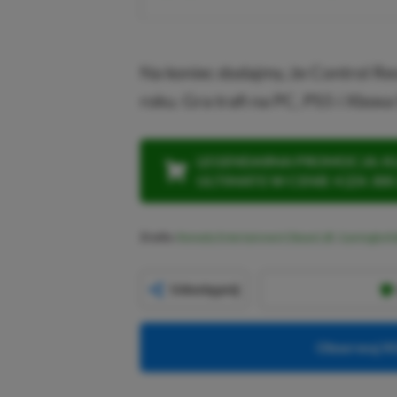
Na koniec dodajmy, że Control Re
roku. Gra trafi na PC, PS5 i Xboxa 
LEGENDARNA PROMOCJA: KLI
ULTIMATE W CENIE 4 (ZA 300 
Źródło:
Remedy Entertainment (Steam)
,
Gamingbolt
Udostępnij
Obserwuj XG