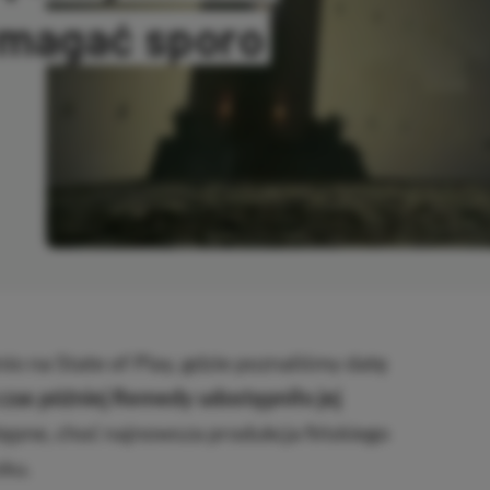
magać sporo
ANO
io na State of Play, gdzie poznaliśmy datę
czas później Remedy udostępniło jej
tępne, choć najnowsza produkcja fińskiego
sku.