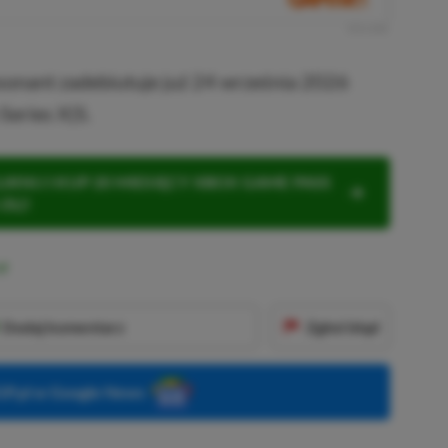
R
E
K
L
A
M
A
sonant zadebiutuje już 24 września 2026
Series X|S.
KNIJ I KUP 20 MIESIĘCY XBOX GAME PASS
ZŁ)!
Dodaj komentarz
Zgłoś błąd
P.pl w Google News