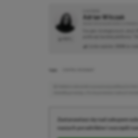
O AUTORZE
Adrian Witczak
REDAKTOR DZIAŁÓW NEWSY & PROMOCJ
Fan gier strategicznych, akcji 
preferuje bardziej platformy "Zi
PROFIL
Liczba wpisów:
3358
(w red
TAGI:
CONTROL RESONANT
Niektóre odnośniki w powyższej publikacji to linki 
niewielką prowizję, a Ty nie poniesiesz żadnych dod
Zastanawiasz się nad zakupem subs
naszych poradników i oszczędź na