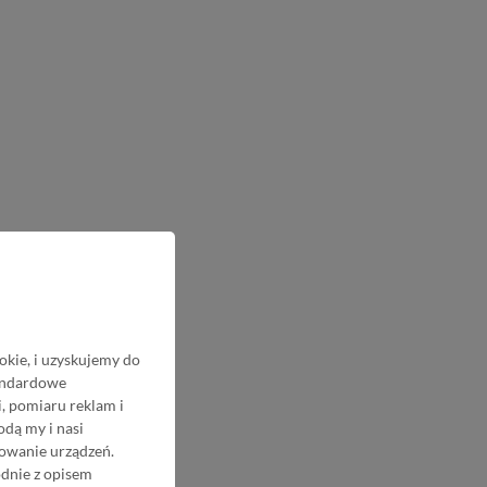
okie, i uzyskujemy do
tandardowe
, pomiaru reklam i
odą my i nasi
nowanie urządzeń.
odnie z opisem