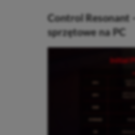
Control Resonant
sprzętowe na PC