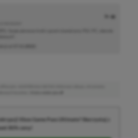
E | RECENZENT
i RPG. Swoje pierwsze kroki z grami stawiał przy PS2 i PC, obecnie
elonych".
akcji od
17.11.2022
)
afiliacyjne. Jeżeli klikniesz taki link i dokonasz zakupu, otrzymamy
atkowych kosztów. |
Etyka redakcyjna
krypcji Xbox Game Pass Ultimate? Skorzystaj z
wet 80% ceny!