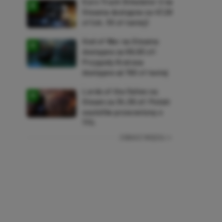
Euro Truck Simulator 2 na
Steama dostępne za 47,26
zł (ok. 30 zł taniej)
God of War na Steama
dostępne za 69,63 zł!
Przygody Kratosa
dostępne aż 150 zł taniej
Lords of the Fallen na
Steam za 34,36 zł! Polski
soulslike przeceniony o
71%
ZOBACZ WIĘCEJ