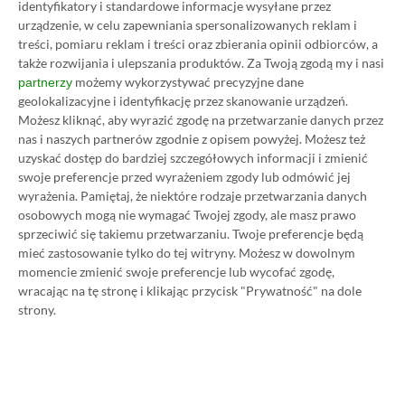
identyfikatory i standardowe informacje wysyłane przez
Poradnik na tani Xbox Game
urządzenie, w celu zapewniania spersonalizowanych reklam i
treści, pomiaru reklam i treści oraz zbierania opinii odbiorców, a
Pass Ultimate. Kup
także rozwijania i ulepszania produktów.
Za Twoją zgodą my i nasi
możemy wykorzystywać precyzyjne dane
partnerzy
subskrypcję nawet 80%
geolokalizacyjne i identyfikację przez skanowanie urządzeń.
Możesz kliknąć, aby wyrazić zgodę na przetwarzanie danych przez
taniej!
nas i naszych partnerów zgodnie z opisem powyżej. Możesz też
uzyskać dostęp do bardziej szczegółowych informacji i zmienić
Author
Kacper Kościański
swoje preferencje przed wyrażeniem zgody lub odmówić jej
SKOPIUJ LINK
SKOPIOWANO
Ost. aktualizacja:
26.06, 11:03
wyrażenia.
Pamiętaj, że niektóre rodzaje przetwarzania danych
osobowych mogą nie wymagać Twojej zgody, ale masz prawo
sprzeciwić się takiemu przetwarzaniu. Twoje preferencje będą
mieć zastosowanie tylko do tej witryny. Możesz w dowolnym
momencie zmienić swoje preferencje lub wycofać zgodę,
wracając na tę stronę i klikając przycisk "Prywatność" na dole
strony.