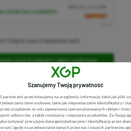
PRZEJDŹ DO SKLEPU
10%
TANIEJ Z KODEM
XGP6
in 3 Dziki Gon w GAMIVO
SKOPIUJ
R
E
K
L
A
M
A
rt? Dajcie znać w komentarzach.
KNIJ I KUP 20 MIESIĘCY XBOX GAME PASS
ZŁ)!
Szanujemy Twoją prywatność
 partnerami przechowujemy na urządzeniu informacje, takie jak pliki co
 przetwarzamy dane osobowe, takie jak niepowtarzalne identyfikatory i s
Dodaj komentarz
Zgłoś błąd
przez urządzenie, w celu zapewniania spersonalizowanych reklam i treści
 opinii odbiorców, a także rozwijania i ulepszania produktów.
Za Twoją zg
orzystywać precyzyjne dane geolokalizacyjne i identyfikację przez ska
P.pl w Google News
wyrazić zgodę na przetwarzanie danych przez nas i naszych partnerów zg