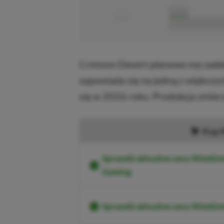
■
■■■■■
■■■■■■■■■■■
Crimson Desert planowo ma zade
zapowiada się na jedną z większyc
się w 2026 roku. Produkcja zmierz
Kup 
Sprawdź aktualne ceny Wiedźmi
Gaming
Sprawdź aktualne ceny Wiedźmi