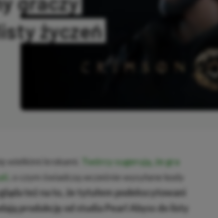
ony graczy
listy życzeń
ANO
ię wielkimi krokami.
Twórcy sugerują, że gra
li
, o czym świadczą wcześnie wysyłane kody
ląda też na to, że tytułem podekscytowani
dają produkcję od studia Pearl Abyss do listy