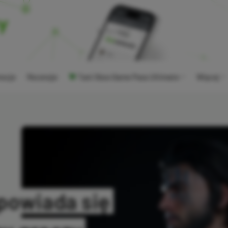
ocje
Recenzje
Tani Xbox Game Pass Ultimate
Więcej
powiada się