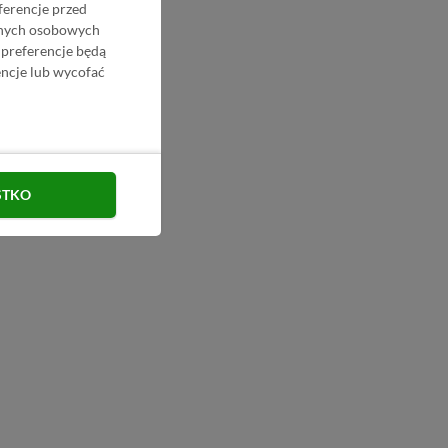
ferencje przed
danych osobowych
 preferencje będą
ncje lub wycofać
STKO