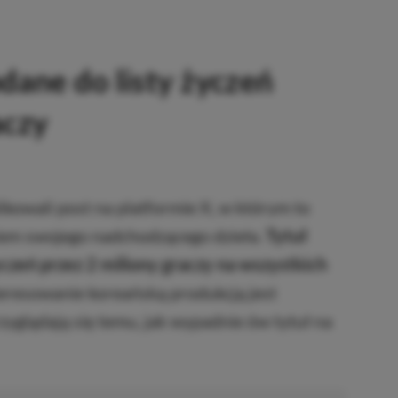
dane do listy życzeń
aczy
kowali post na platformie X, w którym to
iem swojego nadchodzącego dzieła.
Tytuł
czeń przez 2 miliony graczy na wszystkich
teresowanie koreańską produkcją jest
zyglądają się temu, jak wypadnie ów tytuł na