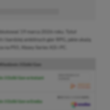
■■■■■■
biutować 19 marca 2026 roku. Tytuł
h i bardziej ambitnych gier RPG, jakie ukażą
a na PS5, Xboxy Series X|S i PC.
Wiedźmin 3 Dziki Gon
BRAK PROWIZJI ZA
n 3 Dziki Gon w Instant
PŁATNOŚĆ
PRZEJDŹ DO SKLEPU
3%
TANIEJ Z KODEM
XGPPL
n 3 Dziki Gon w Eneba
SKOPIUJ