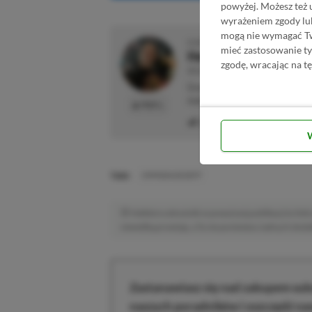
powyżej. Możesz też 
wyrażeniem zgody lu
mogą nie wymagać Two
O AUTORZE
mieć zastosowanie t
Herbert Friedel
zgodę, wracając na tę
REDAKTOR DZIAŁU NEWSY
Gracz od małego. Urodzony kon
maluje się w barwach niebiesk
PROFIL
Liczba wpisów:
2127
(w red
TAGI:
CRIMSON DESERT
Niektóre odnośniki w powyższej publikacji to linki 
niewielką prowizję, a Ty nie poniesiesz żadnych dod
Zastanawiasz się nad zakupem subs
naszych poradników i oszczędź na