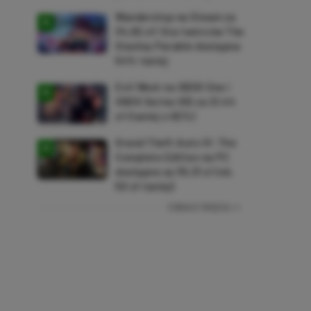
Wanderstop na Steam za
34,82 zł! Gra twórców The
Stanley Parable dostępna
54% taniej
Evil West na XBOX One i
XBOX Series X|S za 21,44
zł (taniej o 92%)
Grand Theft Auto IV: The
Complete Edition na PC
dostępne za 35,31 zł (ok.
50 zł taniej)
ZOBACZ WIĘCEJ