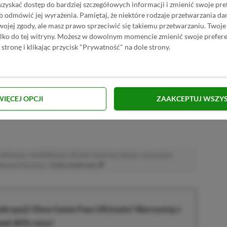
uzyskać dostęp do bardziej szczegółowych informacji i zmienić swoje pre
b odmówić jej wyrażenia.
Pamiętaj, że niektóre rodzaje przetwarzania 
jej zgody, ale masz prawo sprzeciwić się takiemu przetwarzaniu. Twoje
ylko do tej witryny. Możesz w dowolnym momencie zmienić swoje prefere
 stronę i klikając przycisk "Prywatność" na dole strony.
solowiec. Wychowany na sprzęcie Sony, ale obecnie jego życie
o–czerwono–zielonych.
Zobacz więcej...
akcji od
11.12.2023
)
WIĘCEJ OPCJI
ZAAKCEPTUJ WSZY
afiliacyjne. Jeżeli klikniesz taki link i dokonasz zakupu, otrzymamy
atkowych kosztów. |
Etyka redakcyjna
krypcji Xbox Game Pass Ultimate? Skorzystaj z
wet 80% ceny!