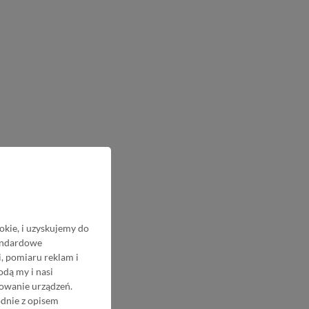
okie, i uzyskujemy do
tandardowe
, pomiaru reklam i
odą my i nasi
nowanie urządzeń.
odnie z opisem