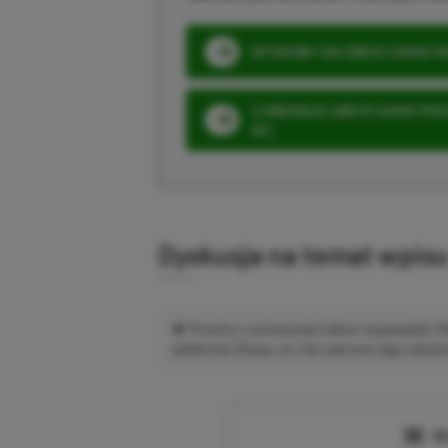
SPOSOBY NA XBOX GAME PAS
3 MIESIĄCE XBOX GAME PASS
ZŁ)
Dyskusja na temat wpis
Prosimy o zachowanie kultury wypowiedzi.
platformie Disqus, to i tak zalecamy jego założen
Wc