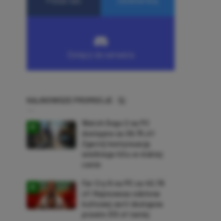
NAJNOWSZE PROMOCJE
Watch Dogs 2 na PC
dostępne za 28,75 zł!
Zgarnij kontynuację
wielkiego hitu w niskiej
cenie
Far Cry 6 na PC za 40,78
zł! Najnowsza odsłona
kultowej serii dostępna
prawie 210 zł taniej