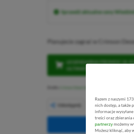
Sprawdź aktualne ceny Wiedźm
Planujecie zagrać w Crimson Dese
LEGENDARNA PROMOCJA: KLI
ULTIMATE W CENIE 4 (ZA 300 
Źródło:
Crimson Desert
Razem z naszymi 1731
Udostępnij
nich dostęp, a także
informacje wysyłane 
treści oraz zbierania
możemy wyk
partnerzy
Obserwuj XG
Możesz kliknąć, aby 