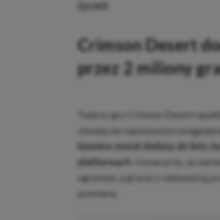
życzeń.
Crimson Desert do
przez 2 miliony gr
Twórcy gry Crimson Desert opubli
chwalą się najnowszym osiągnięc
bowiem został dodany do listy ży
platformach.
Oznacza to, że zain
ogromne, a gracze z ciekwością pr
premierę.