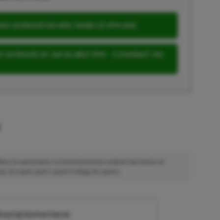
S ULTIMATE DO 80% TANIEJ (Z VPN-EM)
 ULTIMATE ZA 160 ZŁ (BEZ VPN – Z ZAMIAST 345
u
 Mimo że pozwalamy na komentowanie osobom bez konta na
ie, bo wpisy gości często trafiają do spamu.
zytaj komentarze