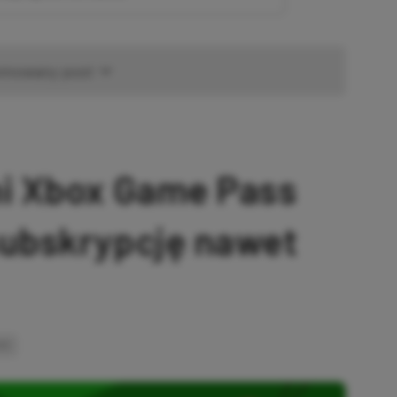
omowany post
ni Xbox Game Pass
subskrypcję nawet
INK
SKOPIOWANO