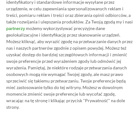
identyfikatory i standardowe informacje wysyłane przez
Poradnik na tani Xbox Game
urządzenie, w celu zapewniania spersonalizowanych reklam i
treści, pomiaru reklam i treści oraz zbierania opinii odbiorców, a
Pass Ultimate. Kup
także rozwijania i ulepszania produktów.
Za Twoją zgodą my i nasi
możemy wykorzystywać precyzyjne dane
partnerzy
subskrypcję nawet 80%
geolokalizacyjne i identyfikację przez skanowanie urządzeń.
Możesz kliknąć, aby wyrazić zgodę na przetwarzanie danych przez
taniej!
nas i naszych partnerów zgodnie z opisem powyżej. Możesz też
uzyskać dostęp do bardziej szczegółowych informacji i zmienić
Author
Kacper Kościański
swoje preferencje przed wyrażeniem zgody lub odmówić jej
SKOPIUJ LINK
SKOPIOWANO
Ost. aktualizacja:
26.06, 11:03
wyrażenia.
Pamiętaj, że niektóre rodzaje przetwarzania danych
osobowych mogą nie wymagać Twojej zgody, ale masz prawo
sprzeciwić się takiemu przetwarzaniu. Twoje preferencje będą
mieć zastosowanie tylko do tej witryny. Możesz w dowolnym
momencie zmienić swoje preferencje lub wycofać zgodę,
wracając na tę stronę i klikając przycisk "Prywatność" na dole
strony.