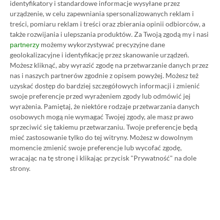
identyfikatory i standardowe informacje wysyłane przez
urządzenie, w celu zapewniania spersonalizowanych reklam i
treści, pomiaru reklam i treści oraz zbierania opinii odbiorców, a
także rozwijania i ulepszania produktów.
Za Twoją zgodą my i nasi
Wczytaj komentarze
możemy wykorzystywać precyzyjne dane
partnerzy
geolokalizacyjne i identyfikację przez skanowanie urządzeń.
Możesz kliknąć, aby wyrazić zgodę na przetwarzanie danych przez
nas i naszych partnerów zgodnie z opisem powyżej. Możesz też
Promowany post
uzyskać dostęp do bardziej szczegółowych informacji i zmienić
swoje preferencje przed wyrażeniem zgody lub odmówić jej
wyrażenia.
Pamiętaj, że niektóre rodzaje przetwarzania danych
osobowych mogą nie wymagać Twojej zgody, ale masz prawo
Strona główna
»
Promocje
sprzeciwić się takiemu przetwarzaniu. Twoje preferencje będą
Poradnik na tani Xbox Game
mieć zastosowanie tylko do tej witryny. Możesz w dowolnym
momencie zmienić swoje preferencje lub wycofać zgodę,
Pass Ultimate. Kup
wracając na tę stronę i klikając przycisk "Prywatność" na dole
strony.
subskrypcję nawet 80%
taniej!