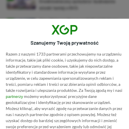
Średniowieczny symulator budowania
wioski taniej o 64%
Alan Wake na Steam za 9,16 zł! Kultowy
horror dostępny aż 87% taniej
Szanujemy Twoją prywatność
Euro Truck Simulator 2 na Steama
dostępne za 47,26 zł (ok. 30 zł taniej)
Razem z naszymi 1733 partnerami przechowujemy na urządzeniu
informacje, takie jak pliki cookie, i uzyskujemy do nich dostęp, a
God of War na Steama dostępne za 69,63
także przetwarzamy dane osobowe, takie jak niepowtarzalne
zł! Przygody Kratosa dostępne aż 150 zł
identyfikatory i standardowe informacje wysyłane przez
taniej
urządzenie, w celu zapewniania spersonalizowanych reklam i
treści, pomiaru reklam i treści oraz zbierania opinii odbiorców, a
także rozwijania i ulepszania produktów.
Za Twoją zgodą my i nasi
Lords of the Fallen na Steam za 34,36 zł!
możemy wykorzystywać precyzyjne dane
partnerzy
Polski soulslike przeceniony o 71%
geolokalizacyjne i identyfikację przez skanowanie urządzeń.
Możesz kliknąć, aby wyrazić zgodę na przetwarzanie danych przez
ZOBACZ WIĘCEJ
nas i naszych partnerów zgodnie z opisem powyżej. Możesz też
uzyskać dostęp do bardziej szczegółowych informacji i zmienić
swoje preferencje przed wyrażeniem zgody lub odmówić jej