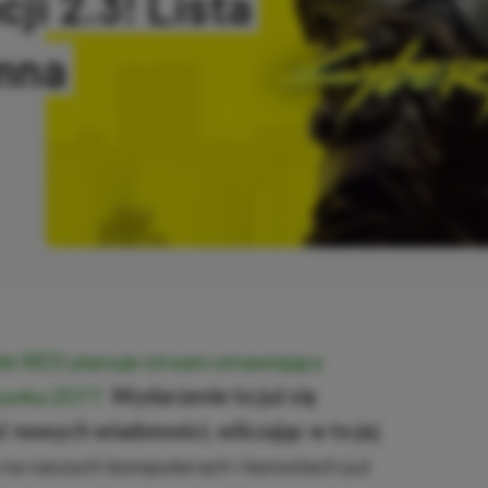
ji 2.3! Lista
mna
SKOPIOWANO
kt RED planuje stream omawiający
rpunka 2077
.
Wydarzenie to już się
ć nowych wiadomości, wliczając w to jej
 na naszych komputerach i konsolach już