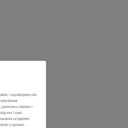
okie, i uzyskujemy do
tandardowe
, pomiaru reklam i
odą my i nasi
nowanie urządzeń.
odnie z opisem