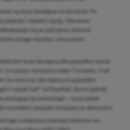
ain są teraz dostępne na życzenie! Po
 pojazdu i wybierz opcję „Taksówka
odblokowuje się po zaliczeniu zlecenia
eżnie od jego wyniku) i otrzymaniu
ield jest teraz dostępna dla pojazdów marek
i. Co więcej, niesławny haker Cosmetic_Troll
eń, by stworzyć dla słabszych pojazdów
gii CrystalCoat™ od Rayfield. Zwróć jednak
e obsługują tej technologii – na przykład
y nomadów i pojazdy związane ze zleceniami.
którego unikatowe schematy kolorów nie
dy Mizutani Shion MZ1 i MZ2.