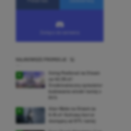
NAJNOWSZE PROMOCJE
Going Medieval na Steam
za 40,39 zł!
Średniowieczny symulator
budowania wioski taniej o
64%
Alan Wake na Steam za
9,16 zł! Kultowy horror
dostępny aż 87% taniej