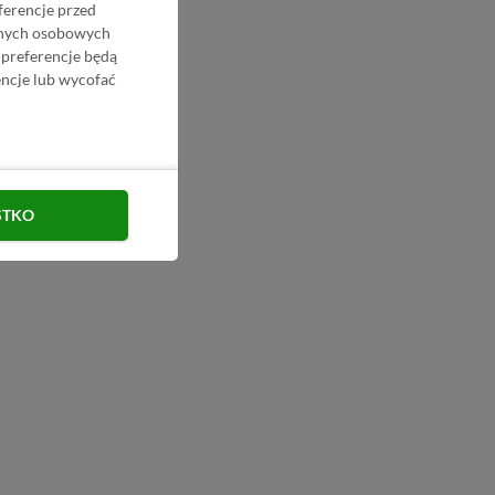
ferencje przed
danych osobowych
 preferencje będą
ncje lub wycofać
STKO