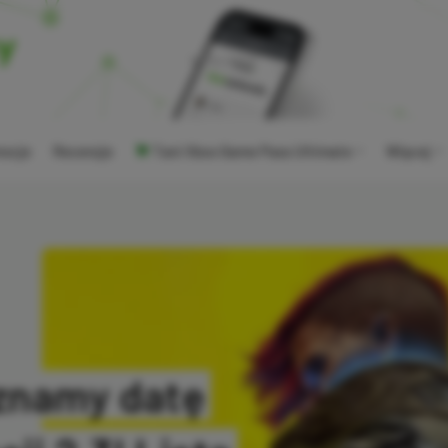
ocje
Recenzje
Tani Xbox Game Pass Ultimate
Więcej
znamy datę