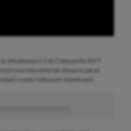
, że aktualizacja 2.3 do Cyberpunka 2077
e jest ona naturalnie tak obszerna jak jej
 mówić o wielu ciekawych nowościach.
■■■■■■