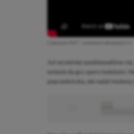
Cyberpunk 2077 – omówienie aktualizacji 2.3
Już wcześniej spodziewaliśmy się
wniesie do gry sporo świeżości. Ni
poprzedniczka, ale nadal możemy
■
■■■■■
■■■■■■■■■■■