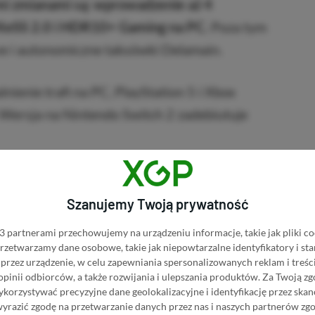
ymi zmianami są: wprowadzenie aż 4
 XeSS 2.0 i HDR10+ Gaming na PC.
Poza tym
ve i autonomiczne taksówki Delamain.
nienie trafi na PC, PlayStation 5 i Xbox
ca. Wersja na Nintendo Switch 2 zadebiutuje
hangelog
aktualizacji 2.3 do Cyberpunka
Szanujemy Twoją prywatność
 partnerami przechowujemy na urządzeniu informacje, takie jak pliki co
 przetwarzamy dane osobowe, takie jak niepowtarzalne identyfikatory i s
przez urządzenie, w celu zapewniania spersonalizowanych reklam i treści
raz kilka zadań pobocznych związanych z ich
 opinii odbiorców, a także rozwijania i ulepszania produktów.
Za Twoją zg
orzystywać precyzyjne dane geolokalizacyjne i identyfikację przez ska
wyrazić zgodę na przetwarzanie danych przez nas i naszych partnerów zg