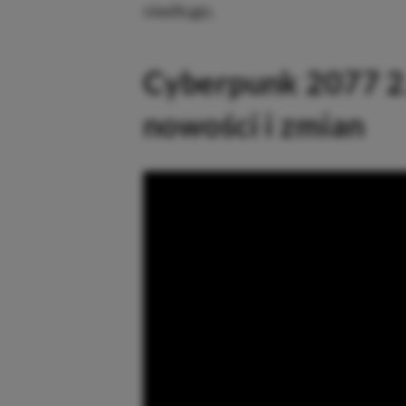
niedługo.
Cyberpunk 2077 2.3
nowości i zmian