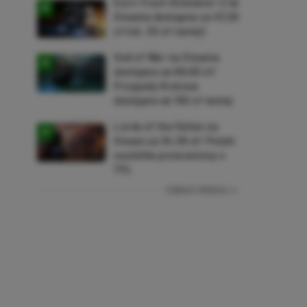
Euro Truck Simulator 2 na
Steama dostępne za 47,26
zł (ok. 30 zł taniej)
God of War na Steama
dostępne za 69,63 zł!
Przygody Kratosa
dostępne aż 150 zł taniej
Lords of the Fallen na
Steam za 34,36 zł! Polski
soulslike przeceniony o
71%
ZOBACZ WIĘCEJ