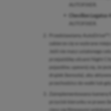
AUTOFIXER.
Chevillon Legatus 
AUTOFIXER.
Przedstawiamy AutoDrive™! 
zabierze cię w wybrane miejsc
Jeśli nie masz ustalonego cel
przejażdżkę ulicami Night Ci
pojazdów, upewnij się, że jes
drążek (konsola), aby aktywo
przechodzisz do walki lub gd
Zaimplementowano kamerę fi
przycisk kierunku w prawo (k
ciesz się filmowymi widokami 