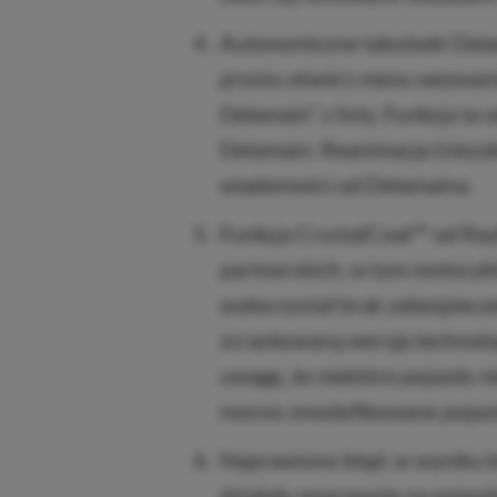
Autonomiczne taksówki Delam
prostu otwórz menu wezwania
Delamain” z listy. Funkcja ta 
Delamain: Reanimacja (niezal
wiadomości od Delamaina.
Funkcja CrystalCoat™ od Rayf
partnerskich, w tym motocykl
wykorzystał brak zabezpiecz
zcrackowaną wersję technolo
uwagę, że niektóre pojazdy ni
mocno zmodyfikowane pojazd
Naprawiono błąd, w wyniku 
działały poprawnie na pojaz