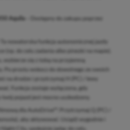
450 Aquila
– Dostępny do zakupu poprzez
Ta nowatorska funkcja autonomicznej jazdy
e (np. do celu zadania albo pinezki na mapie).
u, wybierze się z tobą na przyjemną
ty. Po prostu wskocz do dowolnego ze swoich
teś na drodze i przytrzymaj H (PC) / lewy
wać. Funkcja zostaje wyłączona, gdy
y twój pojazd jest mocno uszkodzony.
lmową dla AutoDrive™. Przytrzymaj Q (PC) /
onsola), aby aktywować. Usiądź wygodnie i
Night City, spokojnie jadąc do celu.