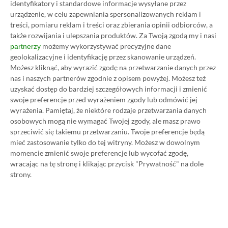
identyfikatory i standardowe informacje wysyłane przez
urządzenie, w celu zapewniania spersonalizowanych reklam i
Strona główna
»
Promocje
treści, pomiaru reklam i treści oraz zbierania opinii odbiorców, a
Poradnik na tani Xbox Game
także rozwijania i ulepszania produktów.
Za Twoją zgodą my i nasi
możemy wykorzystywać precyzyjne dane
partnerzy
Pass Ultimate. Kup
geolokalizacyjne i identyfikację przez skanowanie urządzeń.
Możesz kliknąć, aby wyrazić zgodę na przetwarzanie danych przez
subskrypcję nawet 80%
nas i naszych partnerów zgodnie z opisem powyżej. Możesz też
uzyskać dostęp do bardziej szczegółowych informacji i zmienić
taniej!
swoje preferencje przed wyrażeniem zgody lub odmówić jej
wyrażenia.
Pamiętaj, że niektóre rodzaje przetwarzania danych
Author
Kacper Kościański
osobowych mogą nie wymagać Twojej zgody, ale masz prawo
SKOPIUJ LINK
SKOPIOWANO
Ost. aktualizacja:
26.06, 11:03
sprzeciwić się takiemu przetwarzaniu. Twoje preferencje będą
mieć zastosowanie tylko do tej witryny. Możesz w dowolnym
momencie zmienić swoje preferencje lub wycofać zgodę,
wracając na tę stronę i klikając przycisk "Prywatność" na dole
strony.