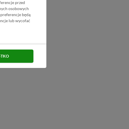
ferencje przed
danych osobowych
 preferencje będą
ncje lub wycofać
STKO