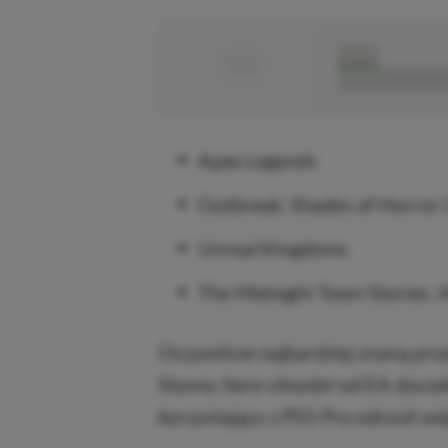
■
■■■■■
■■■■■■■■■■■
Apex Legends
Outbreak: Shades of Horror 
Unreal Kingdoms
The Midnight Town Stories: 
Oczywiście najbardziej znaną prod
Słynny
hero-shooter
od EA doczek
korzystający z PS5 Pro odczuli wi