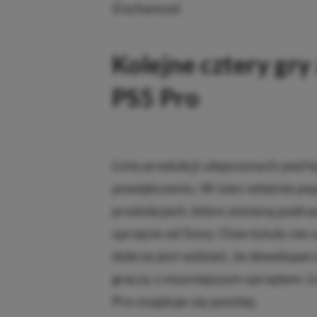
Enchanced
.
Kolejne cztery gry
PS5 Pro
Lista produkcji ulepszonych pod k
powiększeniu. W sieci właśnie poj
produkcjach, które zostaną podras
sprzęcie od Sony. Owe tytuły nie 
dobrze jest widzieć, że deweloperz
graczy z mocniejszym sprzętem. L
Pro znajduje się poniżej.