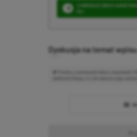
3 MIESIĄCE XBOX GAME PASS
ZŁ)
Dyskusja na temat wpis
Prosimy o zachowanie kultury wypowiedzi.
platformie Disqus, to i tak zalecamy jego założen
Wc
Pr