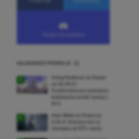
NAJNOWSZE PROMOCJE
Going Medieval na Steam
za 40,39 zł!
Średniowieczny symulator
budowania wioski taniej o
64%
Alan Wake na Steam za
9,16 zł! Kultowy horror
dostępny aż 87% taniej