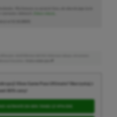
solowiec. Wychowany na sprzęcie Sony, ale obecnie jego życie
o–czerwono–zielonych.
Zobacz więcej...
akcji od
11.12.2023
)
afiliacyjne. Jeżeli klikniesz taki link i dokonasz zakupu, otrzymamy
atkowych kosztów. |
Etyka redakcyjna
krypcji Xbox Game Pass Ultimate? Skorzystaj z
wet 80% ceny!
S ULTIMATE DO 80% TANIEJ (Z VPN-EM)