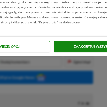
uzyskać dostęp do bardziej szczegółowych informacji i zmienić swoje pre
okiej cenie urządzenia
, oraz o
braku napędu
b odmówić jej wyrażenia.
Pamiętaj, że niektóre rodzaje przetwarzania 
jej zgody, ale masz prawo sprzeciwić się takiemu przetwarzaniu. Twoje
ylko do tej witryny. Możesz w dowolnym momencie zmienić swoje prefere
 stronę i klikając przycisk "Prywatność" na dole strony.
KNIJ I KUP 20 MIESIĘCY XBOX GAME PASS
ZŁ)!
WIĘCEJ OPCJI
ZAAKCEPTUJ WSZY
Dodaj komentarz
Zgłoś błąd
P.pl w Google News