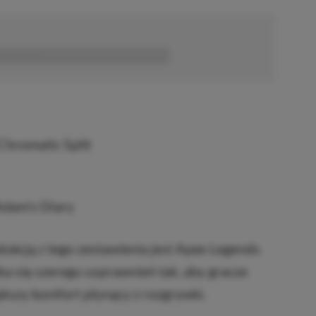
■■■■■■
Chromatic Split
Adam’s Diary
ukcją z tego zestawienia jest Apex Legends.
a się szeregu usprawnień tak, aby gracze
ększy komfort płynący z rozgrywki.