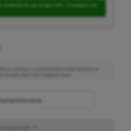
 ULTIMATE ZA 160 ZŁ (BEZ VPN – Z ZAMIAST 345
u
 Mimo że pozwalamy na komentowanie osobom bez konta na
ie, bo wpisy gości często trafiają do spamu.
zytaj komentarze
omowany post