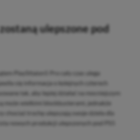
 zostaną ulepszone pod
ątem PlaySttaion5 Pro cały czas ulega
awiła się informacja o kolejnych czterech
owane tak, aby lepiej działać na mocniejszym
są może wielkimi blockbusterami, jednakże
y chociaż trochę ulepszają swoje dzieła dla
ista nowych produkcji ulepszonych pod PS5