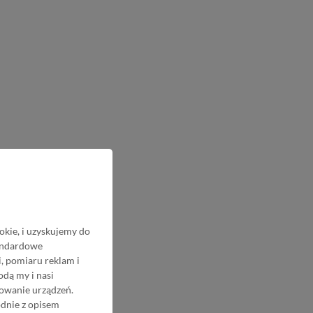
okie, i uzyskujemy do
tandardowe
, pomiaru reklam i
odą my i nasi
nowanie urządzeń.
odnie z opisem