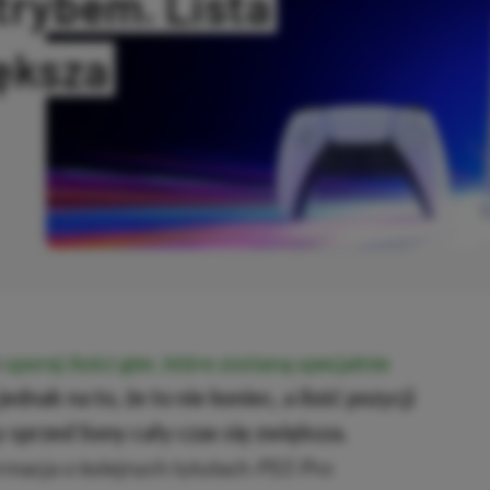
trybem. Lista
iększa
OPIOWANO
o
sporej ilości gier, które zostaną specjalnie
ednak na to, że to nie koniec, a ilość pozycji
przed Sony cały czas się zwiększa.
rmacja o kolejnych tytułach
PS5 Pro