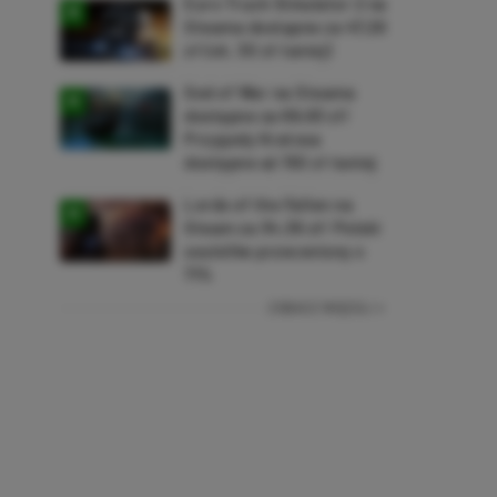
Euro Truck Simulator 2 na
Steama dostępne za 47,26
zł (ok. 30 zł taniej)
God of War na Steama
dostępne za 69,63 zł!
Przygody Kratosa
dostępne aż 150 zł taniej
Lords of the Fallen na
Steam za 34,36 zł! Polski
soulslike przeceniony o
71%
ZOBACZ WIĘCEJ