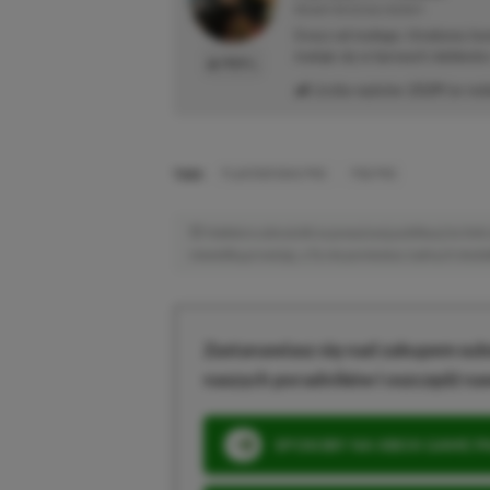
REDAKTOR DZIAŁU NEWSY
Gracz od małego. Urodzony kon
maluje się w barwach niebiesk
PROFIL
Liczba wpisów:
2129
(w red
TAGI:
PLAYSTATION 5 PRO
PS5 PRO
Niektóre odnośniki w powyższej publikacji to linki 
niewielką prowizję, a Ty nie poniesiesz żadnych dod
Zastanawiasz się nad zakupem subs
naszych poradników i oszczędź na
SPOSOBY NA XBOX GAME PAS