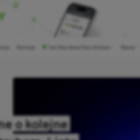
ocje
Recenzje
Tani Xbox Game Pass Ultimate
Więcej
e o kolejne