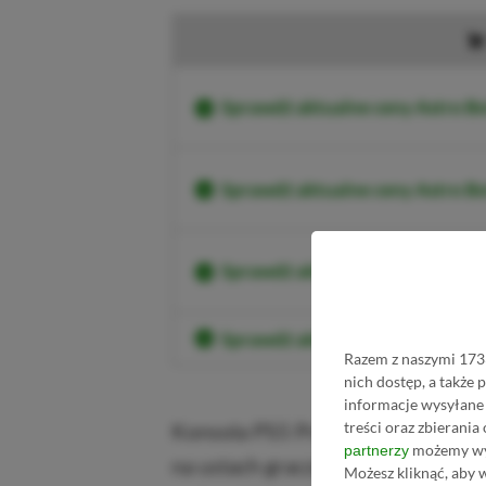
Sprawdź aktualne ceny Astro Bo
Sprawdź aktualne ceny Astro B
Sprawdź aktualne ceny Astro 
Sprawdź aktualne ceny Astro B
Razem z naszymi 1733
nich dostęp, a także
informacje wysyłane 
treści oraz zbierania
Konsola PS5 Pro ma zadebiutować 
możemy wyk
partnerzy
na ustach graczy, jednakże nieko
Możesz kliknąć, aby 