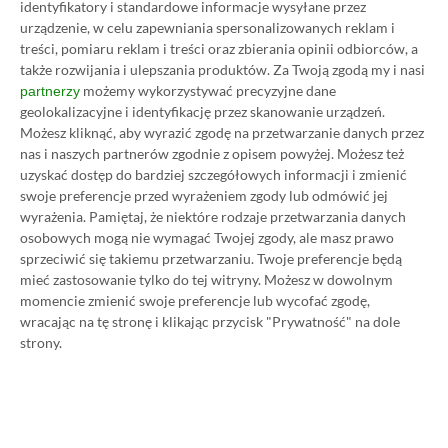
identyfikatory i standardowe informacje wysyłane przez
Poradnik na tani Xbox Game
urządzenie, w celu zapewniania spersonalizowanych reklam i
treści, pomiaru reklam i treści oraz zbierania opinii odbiorców, a
Pass Ultimate. Kup
także rozwijania i ulepszania produktów.
Za Twoją zgodą my i nasi
możemy wykorzystywać precyzyjne dane
partnerzy
subskrypcję nawet 80%
geolokalizacyjne i identyfikację przez skanowanie urządzeń.
Możesz kliknąć, aby wyrazić zgodę na przetwarzanie danych przez
taniej!
nas i naszych partnerów zgodnie z opisem powyżej. Możesz też
uzyskać dostęp do bardziej szczegółowych informacji i zmienić
Author
Kacper Kościański
swoje preferencje przed wyrażeniem zgody lub odmówić jej
SKOPIUJ LINK
SKOPIOWANO
Ost. aktualizacja:
26.06, 11:03
wyrażenia.
Pamiętaj, że niektóre rodzaje przetwarzania danych
osobowych mogą nie wymagać Twojej zgody, ale masz prawo
sprzeciwić się takiemu przetwarzaniu. Twoje preferencje będą
mieć zastosowanie tylko do tej witryny. Możesz w dowolnym
momencie zmienić swoje preferencje lub wycofać zgodę,
wracając na tę stronę i klikając przycisk "Prywatność" na dole
strony.