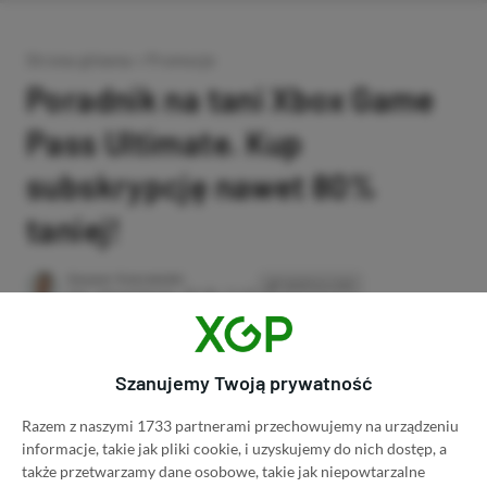
Strona główna
»
Promocje
Poradnik na tani Xbox Game
Pass Ultimate. Kup
subskrypcję nawet 80%
taniej!
Author
Kacper Kościański
SKOPIUJ LINK
SKOPIOWANO
Ost. aktualizacja:
26.06, 11:03
Szanujemy Twoją prywatność
Razem z naszymi 1733 partnerami przechowujemy na urządzeniu
informacje, takie jak pliki cookie, i uzyskujemy do nich dostęp, a
także przetwarzamy dane osobowe, takie jak niepowtarzalne