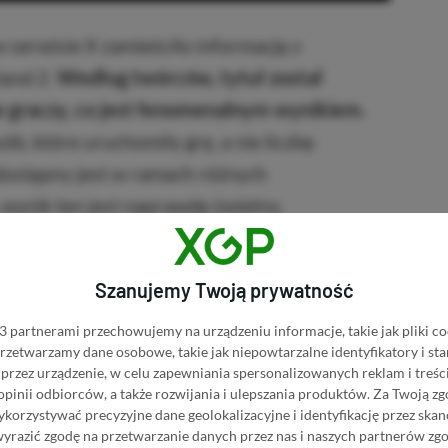
w serwisie X zamieściło informację z
land 2.
Według twórców, tytuł został
w graczy, co jest fenomenalnym wynikiem.
ób, które uruchomiły grę, a nie liczbę
dostępny jest w ramach różnych
wynik ten jest naprawdę świetny.
Szanujemy Twoją prywatność
■■■■■■
 partnerami przechowujemy na urządzeniu informacje, takie jak pliki co
 przetwarzamy dane osobowe, takie jak niepowtarzalne identyfikatory i s
przez urządzenie, w celu zapewniania spersonalizowanych reklam i treści
e widnieje na końcu wpisu. Twórcy sugerują
 opinii odbiorców, a także rozwijania i ulepszania produktów.
Za Twoją zg
orzystywać precyzyjne dane geolokalizacyjne i identyfikację przez ska
jej koniec jest daleki. Studio odpowiedzialne
wyrazić zgodę na przetwarzanie danych przez nas i naszych partnerów zg