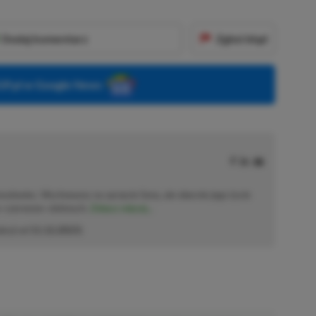
Dodaj komentarz
Zgłoś błąd
P.pl w Google News
solowiec. Wychowany na sprzęcie Sony, ale obecnie jego życie
o–czerwono–zielonych.
Zobacz więcej...
akcji od
11.12.2023
)