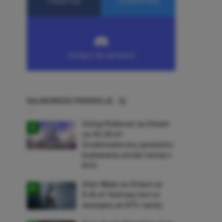
NAJNOWSZE PROMOCJE
Going Medieval na Steam
za 40,39 zł!
Średniowieczny symulator
budowania wioski taniej o
64%
Alan Wake na Steam za
9,16 zł! Kultowy horror
dostępny aż 87% taniej