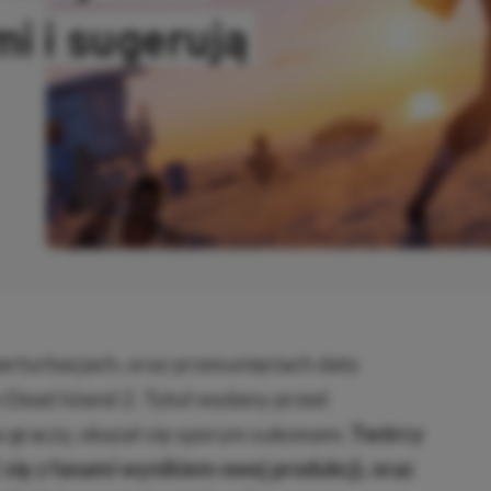
i i sugerują
SKOPIOWANO
erturbacjach, oraz przesunięciach daty
 Dead Island 2. Tytuł wydany przed
graczy, okazał się sporym sukcesem.
Twórcy
 się z fanami wynikiem owej produkcji, oraz