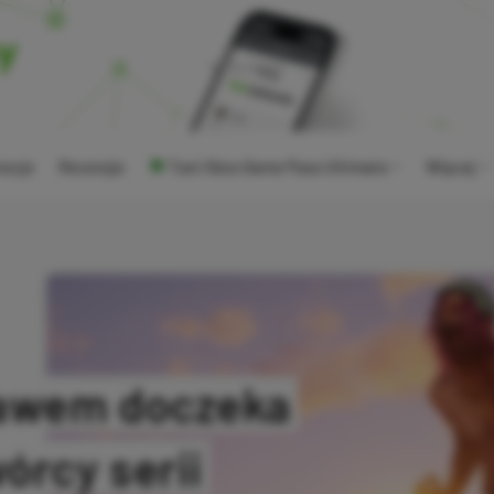
ocje
Recenzje
Tani Xbox Game Pass Ultimate
Więcej
bawem doczeka
órcy serii