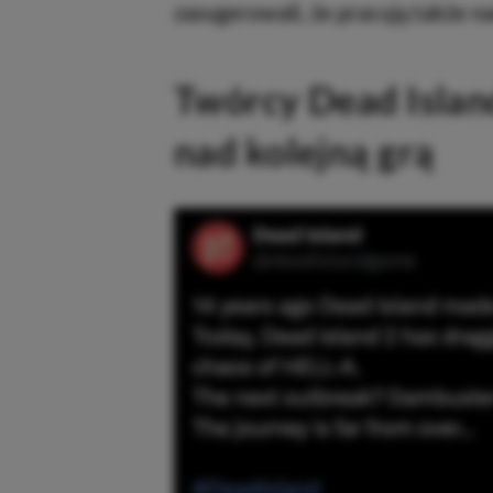
zasugerowali, że pracują także nad
Twórcy Dead Islan
nad kolejną grą