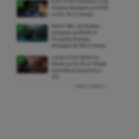
Euro Truck Simulator 2 na
Steama dostępne za 47,26
zł (ok. 30 zł taniej)
God of War na Steama
dostępne za 69,63 zł!
Przygody Kratosa
dostępne aż 150 zł taniej
Lords of the Fallen na
Steam za 34,36 zł! Polski
soulslike przeceniony o
71%
ZOBACZ WIĘCEJ