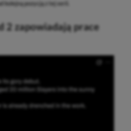
 kolejną pozycją z tej serii.
d 2 zapowiadają prace