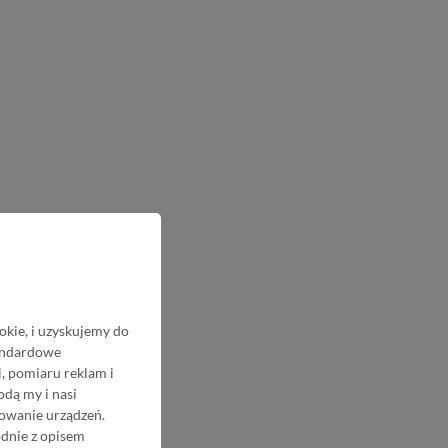
okie, i uzyskujemy do
tandardowe
, pomiaru reklam i
odą my i nasi
nowanie urządzeń.
odnie z opisem