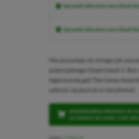
Sprawdź aktualne ceny Dead Isl
Sprawdź aktualne ceny Dead I
Nie pozostaje nic innego jak wycz
potencjalnego Dead Island 3. Być
tegorocznej gali The Game Awards 
uzbroić się jeszcze w cierpliwość.
LEGENDARNA PROMOCJA: KLI
ULTIMATE W CENIE 4 (ZA 300 
Źródło:
X (Twitter)