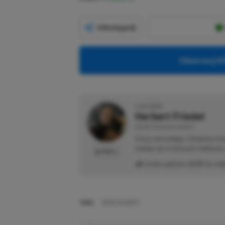
Udostępnij
Obserwuj XG
O AUTORZE
Herbert Friedel
REDAKTOR DZIAŁU NEWSY
Gracz od małego. Urodzony kon
maluje się w barwach niebiesk
PROFIL
Liczba wpisów:
2129
(w red
TAGI:
DEAD ISLAND 3