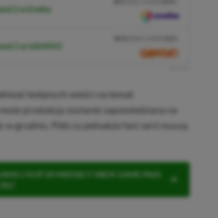
3%
TANIEJ Z KODEM
XGPPL
and 2 w Eneba
SKOPIUJ
PRZEJDŹ DO SKLEPU
10%
TANIEJ Z KODEM
XGP6
sland 2 w GAMIVO
SKOPIUJ
R
E
K
L
A
M
A
ekiwać kolejnych wieści na temat
 może produkcja zostanie zapowiedziana na
w grudniu. Póki co jednakże fani serii muszą
KNIJ I KUP 20 MIESIĘCY XBOX GAME PASS
ZŁ)!