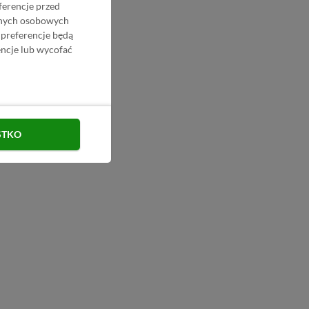
ferencje przed
danych osobowych
 preferencje będą
ncje lub wycofać
STKO