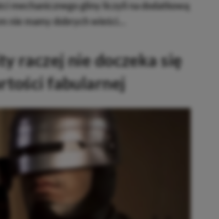
ści mechanicznego gliny liczyli na dodatkową
zem nie mamy dobrych wieści…
y raczej nie doczeka się
tości fabularnej