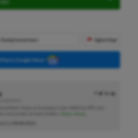
ZŁ)!
Dodaj komentarz
Zgłoś błąd
P.pl w Google News
k
E | RECENZENT
ał od Mario Tennis na Gameboya Color. Wielki fan RPG-ów i
sięcy musi przejść od nowa Gothica.
Zobacz więcej...
akcji od
08.08.2022
)