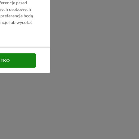
ferencje przed
danych osobowych
 preferencje będą
ncje lub wycofać
STKO