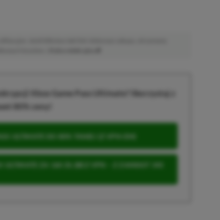
afiliacyjne. Jeżeli klikniesz taki link i dokonasz zakupu, otrzymamy
atkowych kosztów. |
Etyka redakcyjna
krypcji Xbox Game Pass Ultimate? Skorzystaj z
wet 80% ceny!
S ULTIMATE DO 80% TANIEJ (Z VPN-EM)
 ULTIMATE ZA 160 ZŁ (BEZ VPN – Z ZAMIAST 345