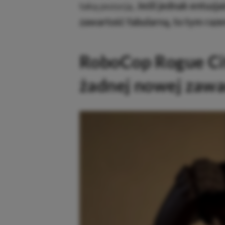
taką pozycją.
Jeśli jednak entuzja
zawartość fabularną, to tym ra
RoboCop Rogue Cit
żadnej nowej zawar