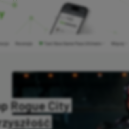
ocje
Recenzje
Tani Xbox Game Pass Ultimate
Więcej
p Rogue City
rzyszłość