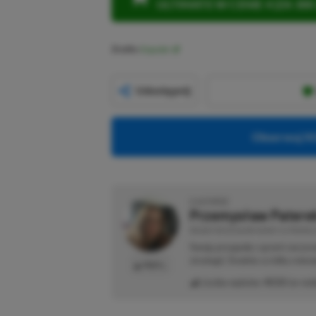
ULTIMATE W CENIE 4 (ZA 300 
Źródło:
Exputer
Udostępnij
Obserwuj XG
O AUTORZE
Przemysław Patere
REDAKTOR DZIAŁÓW NEWSY & PROMOCJ
Swoją przygodę z grami zaczyn
strategii. Średnio co kilka mie
PROFIL
Liczba wpisów:
4533
(w red