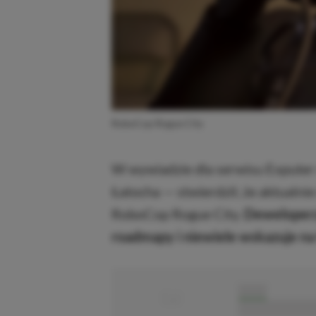
RoboCop Rogue City
W wywiadzie dla serwisu Exputer 
Łatocha — stwierdził, że aktualni
RoboCop Rogue City.
Deweloperz
roadmapy i niewiele wskazuje na t
■
■■■■■
■■■■■■■■■■■