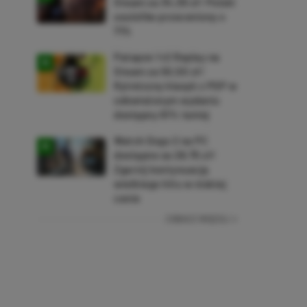
Steam za 34,36 zł! Polski
soulslike przeceniony o
71%
Patapon 1+2 Replay na
Steam za 50,50 zł!
Rytmiczny klasyk z PSP w
odświeżonym wydaniu
dostępny 61% taniej
Watch Dogs 2 na PC
dostępne za 28,75 zł!
Zgarnij kontynuację
wielkiego hitu w niskiej
cenie
ZOBACZ WIĘCEJ