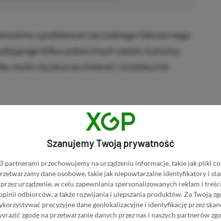
owinniśmy spodziewać się żadnego fabularnego
dającego kilka pobocznych zadań. Łatocha
ko może się jeszcze zmienić i ostatecznie
że kwestia potencjalnej obecności tej pozycji
 w tej materii tym bardziej nie doczekaliśmy
Szanujemy Twoją prywatność
, że nic mu o tym nie wiadomo, co oznacza, że
dawca, czyli Nexon.
 partnerami przechowujemy na urządzeniu informacje, takie jak pliki co
 przetwarzamy dane osobowe, takie jak niepowtarzalne identyfikatory i s
przez urządzenie, w celu zapewniania spersonalizowanych reklam i treści
RoboCop Rogue City
 opinii odbiorców, a także rozwijania i ulepszania produktów.
Za Twoją zg
orzystywać precyzyjne dane geolokalizacyjne i identyfikację przez ska
wyrazić zgodę na przetwarzanie danych przez nas i naszych partnerów zg
BRAK PROWIZJI ZA
 Rogue City w Instant