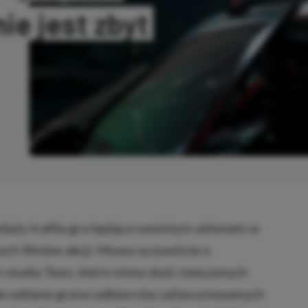
nie jest zbyt
OPIOWANO
daży trafiła gra będąca swoistym ukłonem w
ych filmów akcji. Mowa oczywiście o
 studia Teon, które mimo dość mieszanych
obie oddane grono odbiorców zafascynowanych