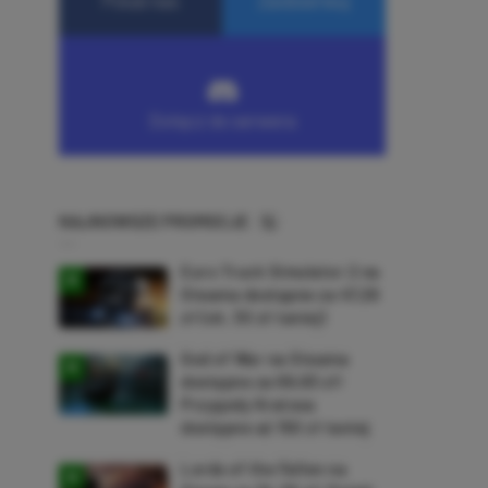
NAJNOWSZE PROMOCJE
Euro Truck Simulator 2 na
Steama dostępne za 47,26
zł (ok. 30 zł taniej)
God of War na Steama
dostępne za 69,63 zł!
Przygody Kratosa
dostępne aż 150 zł taniej
Lords of the Fallen na