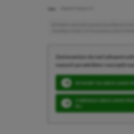
TAGI:
ROBOCOP ROGUE CITY
Niektóre odnośniki w powyższej publikacji to linki 
niewielką prowizję, a Ty nie poniesiesz żadnych dod
Zastanawiasz się nad zakupem subs
naszych poradników i oszczędź na
SPOSOBY NA XBOX GAME PAS
3 MIESIĄCE XBOX GAME PASS
ZŁ)