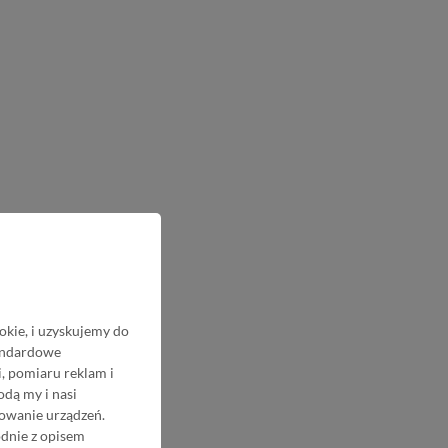
okie, i uzyskujemy do
tandardowe
, pomiaru reklam i
odą my i nasi
nowanie urządzeń.
odnie z opisem