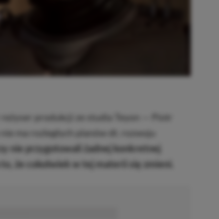
reżyser produkcji ze studia Teyon — Piotr
e nie ma rozległych planów dt. rozwoju
y nie przygotowali żadnej konkretnej
o, że cokolwiek w tej materii się zmieni.
■■■■■■