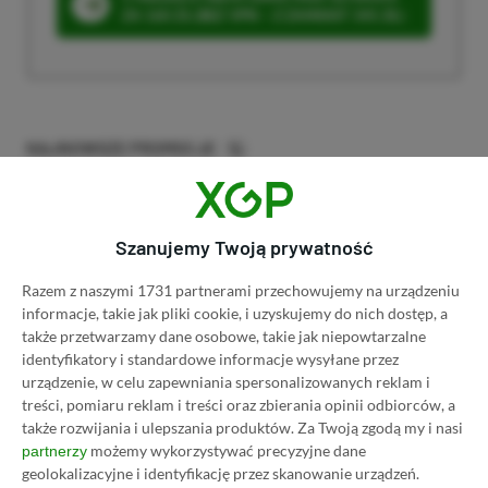
ZA 160 ZŁ (BEZ VPN – Z ZAMIAST 345 ZŁ)
NAJNOWSZE PROMOCJE
Watch Dogs 2 na PC dostępne za 28,75
zł! Zgarnij kontynuację wielkiego hitu w
Szanujemy Twoją prywatność
niskiej cenie
Razem z naszymi 1731 partnerami przechowujemy na urządzeniu
Far Cry 6 na PC za 40,78 zł! Najnowsza
informacje, takie jak pliki cookie, i uzyskujemy do nich dostęp, a
odsłona kultowej serii dostępna prawie
także przetwarzamy dane osobowe, takie jak niepowtarzalne
210 zł taniej
identyfikatory i standardowe informacje wysyłane przez
urządzenie, w celu zapewniania spersonalizowanych reklam i
Wanderstop na Steam za 34,82 zł! Gra
treści, pomiaru reklam i treści oraz zbierania opinii odbiorców, a
twórców The Stanley Parable dostępna
także rozwijania i ulepszania produktów.
Za Twoją zgodą my i nasi
54% taniej
możemy wykorzystywać precyzyjne dane
partnerzy
geolokalizacyjne i identyfikację przez skanowanie urządzeń.