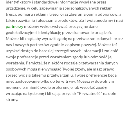
identyfikatory i standardowe informacje wysyłane przez
NAJNOWSZE PROMOCJE
urządzenie, w celu zapewniania spersonalizowanych reklam i
treści, pomiaru reklam i treści oraz zbierania opinii odbiorców, a
Euro Truck Simulator 2 na Steama
także rozwijania i ulepszania produktów.
Za Twoją zgodą my i nasi
dostępne za 47,26 zł (ok. 30 zł taniej)
możemy wykorzystywać precyzyjne dane
partnerzy
geolokalizacyjne i identyfikację przez skanowanie urządzeń.
Możesz kliknąć, aby wyrazić zgodę na przetwarzanie danych przez
God of War na Steama dostępne za 69,63
nas i naszych partnerów zgodnie z opisem powyżej. Możesz też
zł! Przygody Kratosa dostępne aż 150 zł
uzyskać dostęp do bardziej szczegółowych informacji i zmienić
taniej
swoje preferencje przed wyrażeniem zgody lub odmówić jej
wyrażenia.
Pamiętaj, że niektóre rodzaje przetwarzania danych
Lords of the Fallen na Steam za 34,36 zł!
osobowych mogą nie wymagać Twojej zgody, ale masz prawo
Polski soulslike przeceniony o 71%
sprzeciwić się takiemu przetwarzaniu. Twoje preferencje będą
mieć zastosowanie tylko do tej witryny. Możesz w dowolnym
momencie zmienić swoje preferencje lub wycofać zgodę,
Patapon 1+2 Replay na Steam za 50,50
wracając na tę stronę i klikając przycisk "Prywatność" na dole
zł! Rytmiczny klasyk z PSP w
strony.
odświeżonym wydaniu dostępny 61%
taniej
Watch Dogs 2 na PC dostępne za 28,75
zł! Zgarnij kontynuację wielkiego hitu w