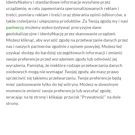
identyfikatory i standardowe informacje wysyłane przez
wpisy gości często trafiają do spamu.
urządzenie, w celu zapewniania spersonalizowanych reklam i
treści, pomiaru reklam i treści oraz zbierania opinii odbiorców, a
także rozwijania i ulepszania produktów.
Za Twoją zgodą my i nasi
możemy wykorzystywać precyzyjne dane
partnerzy
Wczytaj komentarze
geolokalizacyjne i identyfikację przez skanowanie urządzeń.
Możesz kliknąć, aby wyrazić zgodę na przetwarzanie danych przez
nas i naszych partnerów zgodnie z opisem powyżej. Możesz też
uzyskać dostęp do bardziej szczegółowych informacji i zmienić
Promowany post
swoje preferencje przed wyrażeniem zgody lub odmówić jej
wyrażenia.
Pamiętaj, że niektóre rodzaje przetwarzania danych
osobowych mogą nie wymagać Twojej zgody, ale masz prawo
sprzeciwić się takiemu przetwarzaniu. Twoje preferencje będą
Strona główna
»
Promocje
mieć zastosowanie tylko do tej witryny. Możesz w dowolnym
Poradnik na tani Xbox Game
momencie zmienić swoje preferencje lub wycofać zgodę,
wracając na tę stronę i klikając przycisk "Prywatność" na dole
Pass Ultimate. Kup
strony.
subskrypcję nawet 80%
taniej!