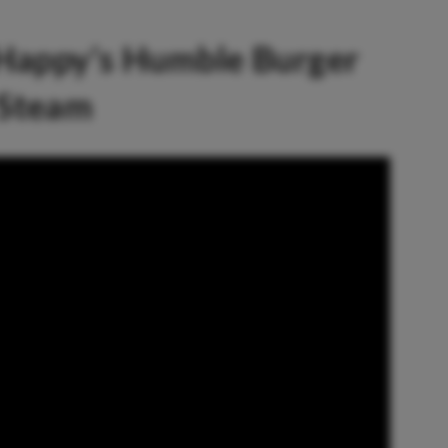
 Happy’s Humble Burger
 Steam