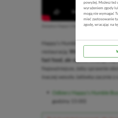
powyżej. Możesz też 
wyrażeniem zgody lu
mogą nie wymagać Two
mieć zastosowanie t
zgodę, wracając na tę
Zwiastun Happy’s Humble Burger Farm
Happy’s Humble Burger Farm jest
restauracją.
Wcielamy się w świe
fast food, ale szybko okazuje się
Najważniejsze, żeby sprawnie obs
inaczej wesoła Jałówka zacznie z 
Odbierz Happy’s Humble Bur
godziny 15:00)