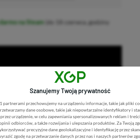
 darmo na Steam
(do 18 czerwca, godziny
Szanujemy Twoją prywatność
 partnerami przechowujemy na urządzeniu informacje, takie jak pliki co
 przetwarzamy dane osobowe, takie jak niepowtarzalne identyfikatory i s
przez urządzenie, w celu zapewniania spersonalizowanych reklam i treści
 opinii odbiorców, a także rozwijania i ulepszania produktów.
Za Twoją zg
orzystywać precyzyjne dane geolokalizacyjne i identyfikację przez ska
wyrazić zgodę na przetwarzanie danych przez nas i naszych partnerów zg