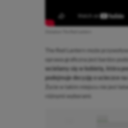
Zwiastun The Red Lantern
The Red Lantern może przywoływa
oprawa graficzna jest bardzo pod
wcielamy się w kobietę, która po
podejmuje decyzję o ucieczce na 
Życie w takim miejscu nie jest łat
różnymi wyborami.
■
■■■■■
■■■■■■■■■■■