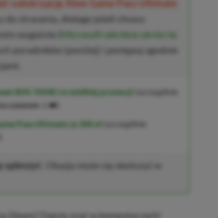
upić subskrypcję Xbox Game Pass Ultimate
 do stracenia, dlatego jeżeli chcesz
anim wygaśnie (
Microsoft wkrótce ukróci te
ych poradników (poniżej) i postępuj zgodnie
jami.
wet 80% TANIEJ w wielkiej promocji
(szczególnie
na czasowo
⚠️❤️)
ame Pass Ultimate za 300 zł
(szczególnie
)
ę spieszyć.
Okazja może się skończyć w
na Steam? Dajcie znać w komentarzach!