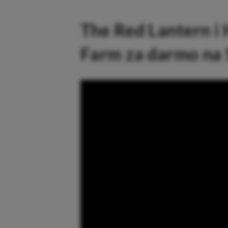
The Red Lantern i
Farm za darmo na