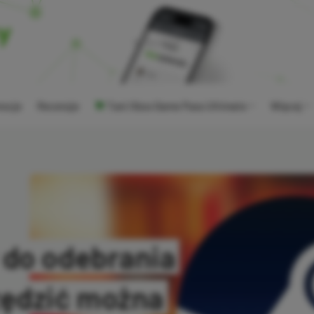
ocje
Recenzje
Tani Xbox Game Pass Ultimate
Więcej
 do odebrania
zędzić można