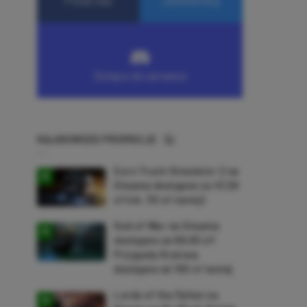
NAJNOWSZE PROMOCJE
Euro Truck Simulator 2 na
Steama dostępne za 47,26
zł (ok. 30 zł taniej)
God of War na Steama
dostępne za 69,63 zł!
Przygody Kratosa
dostępne aż 150 zł taniej
Lords of the Fallen na