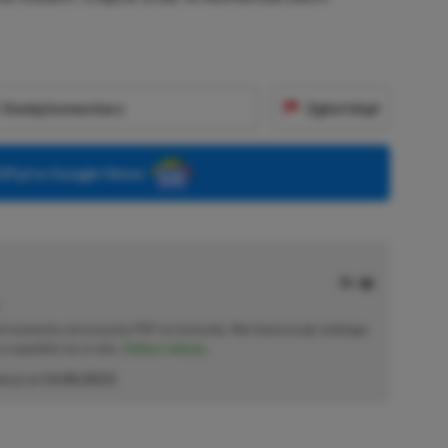
Dodaj komentarz
Zgłoś błąd
P.pl w Google News
od momentu otrzymania PSP na komunię. Nie faworyzuje żadnego
 co wpadnie mu w oko.
Zobacz więcej...
akcji od
14.08.2023
)