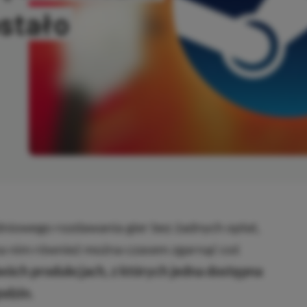
ostało
ANO
dniowego rozdawania gier bez żadnych opłat,
 na nim również można czasem zgarnąć coś
ch produkcjach, z których jedna dostępna
odzin.