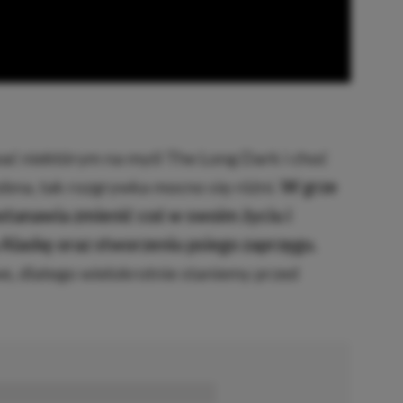
ć niektórym na myśl The Long Dark i choć
obna, tak rozgrywka mocno się różni.
W grze
stanawia zmienić coś w swoim życiu i
Alaskę oraz stworzeniu psiego zaprzęgu.
we, dlatego wielokrotnie staniemy przed
■■■■■■