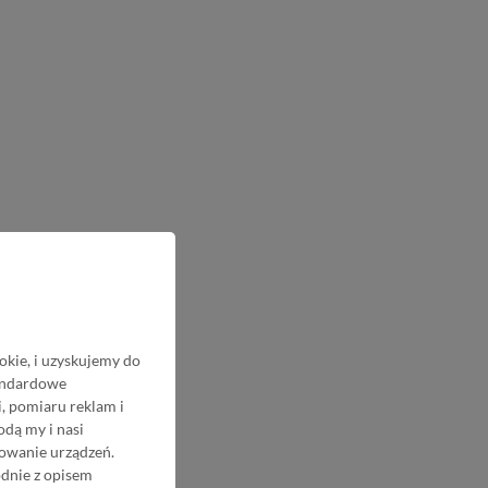
okie, i uzyskujemy do
tandardowe
, pomiaru reklam i
odą my i nasi
nowanie urządzeń.
odnie z opisem