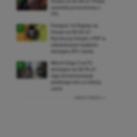
Steam za 34,36 zł! Polski
soulslike przeceniony o
71%
Patapon 1+2 Replay na
Steam za 50,50 zł!
Rytmiczny klasyk z PSP w
odświeżonym wydaniu
dostępny 61% taniej
Watch Dogs 2 na PC
dostępne za 28,75 zł!
Zgarnij kontynuację
wielkiego hitu w niskiej
cenie
ZOBACZ WIĘCEJ