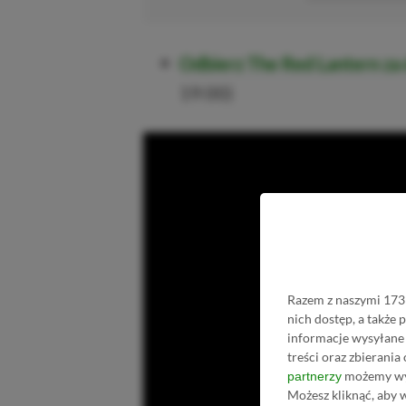
Odbierz The Red Lantern za
19:00)
Razem z naszymi 1731
nich dostęp, a także
informacje wysyłane 
treści oraz zbierania
możemy wyk
partnerzy
Możesz kliknąć, aby 