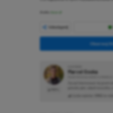
Źródło:
Steam
Udostępnij
Obserwuj XG
O AUTORZE
Marcel Goska
REDAKTOR DZIAŁU NEWSY & PROMOCJE
Zaczął interesować się grami 
gatunku gier, odpali wszystko,
PROFIL
Liczba wpisów:
1902
(w red