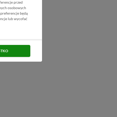
ferencje przed
danych osobowych
 preferencje będą
ncje lub wycofać
STKO