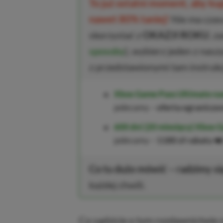
To już ostatni moment, aby k
nawet 80% taniej!
Nie ma czasu
skorzystać z
OKAZJI ROKU
, z
sposoby
), wybierz jeden z nasz
z przedstawionymi tam instrukc
Xbox Game Pass Ultimate na
polecamy –
oferta ograniczo
600 dni (20 miesięcy) Xbox G
polecamy –
1180 zł rabatu
❤️
Co tu dużo mówić – radzimy si
każdej chwili.
Co sądzicie o tym rozdawnictwie 