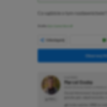
Co sądzicie o tym rozdawnictwie?
Źródło:
Epic Games Store
Udostępnij
Obserwuj XG
O AUTORZE
Marcel Goska
REDAKTOR DZIAŁU NEWSY & PROMOCJE
Zaczął interesować się grami 
gatunku gier, odpali wszystko,
PROFIL
Liczba wpisów:
1902
(w red