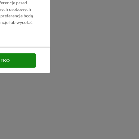
ferencje przed
danych osobowych
 preferencje będą
ncje lub wycofać
STKO