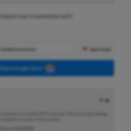
 Dajcie znać w komentarzach!
Dodaj komentarz
Zgłoś błąd
P.pl w Google News
od momentu otrzymania PSP na komunię. Nie faworyzuje żadnego
 co wpadnie mu w oko.
Zobacz więcej...
akcji od
14.08.2023
)