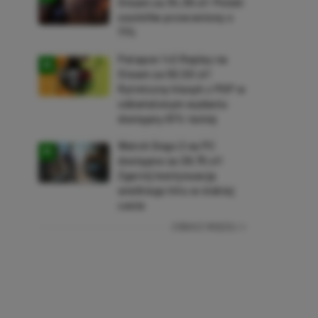
Steam za 34,36 zł! Polski
soulslike przeceniony o
71%
Patapon 1+2 Replay na
Steam za 50,50 zł!
Rytmiczny klasyk z PSP w
odświeżonym wydaniu
dostępny 61% taniej
Watch Dogs 2 na PC
dostępne za 28,75 zł!
Zgarnij kontynuację
wielkiego hitu w niskiej
cenie
ZOBACZ WIĘCEJ