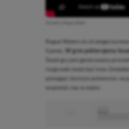
Zwiastun Rogue Water
Rogue Waters to strategia turowa
Games.
W grze pokierujemy losam
Świat gry jest generowany procedu
rozgrywki może być inne. Dodatk
pomagać słynnym potworom, na p
wspomóc nas w walce.
■
■■■■■
■■■■■■■■■■■