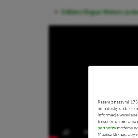
Odbierz Rogue Waters za d
Razem z naszymi 1731
nich dostęp, a także
informacje wysyłane 
treści oraz zbierania
możemy wyk
partnerzy
Możesz kliknąć, aby 