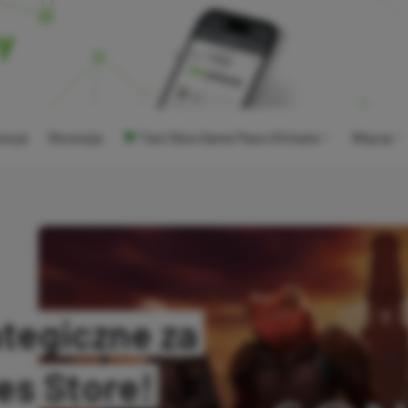
ocje
Recenzje
Tani Xbox Game Pass Ultimate
Więcej
ategiczne za
es Store!