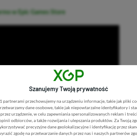
armo w Epic Games Store
Szanujemy Twoją prywatność
 partnerami przechowujemy na urządzeniu informacje, takie jak pliki co
 przetwarzamy dane osobowe, takie jak niepowtarzalne identyfikatory i s
przez urządzenie, w celu zapewniania spersonalizowanych reklam i treści
 opinii odbiorców, a także rozwijania i ulepszania produktów.
Za Twoją zg
orzystywać precyzyjne dane geolokalizacyjne i identyfikację przez ska
wyrazić zgodę na przetwarzanie danych przez nas i naszych partnerów zg