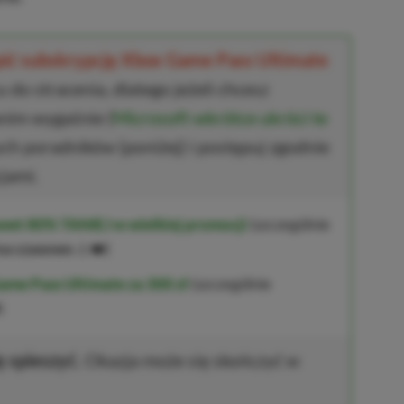
upić subskrypcję Xbox Game Pass Ultimate
 do stracenia, dlatego jeżeli chcesz
anim wygaśnie (
Microsoft wkrótce ukróci te
ych poradników (poniżej) i postępuj zgodnie
jami.
wet 80% TANIEJ w wielkiej promocji
(szczególnie
na czasowo
⚠️❤️)
ame Pass Ultimate za 300 zł
(szczególnie
)
ę spieszyć.
Okazja może się skończyć w