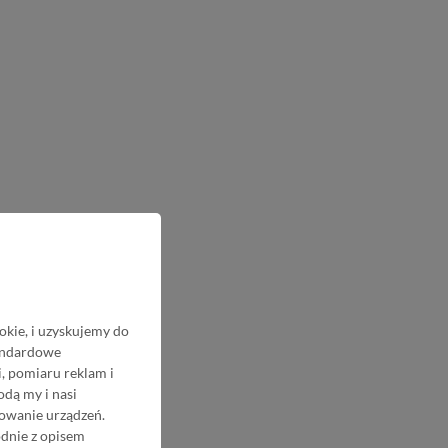
okie, i uzyskujemy do
tandardowe
, pomiaru reklam i
odą my i nasi
nowanie urządzeń.
odnie z opisem