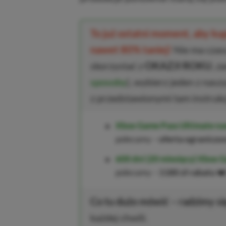
To już ostatni moment, aby k
nawet 80% taniej!
Nie ma czasu
skorzystać z
OKAZJI ROKU
, z
sposoby
), wybierz jeden z nasz
z przedstawionymi tam instrukc
Xbox Game Pass Ultimate na
polecamy –
oferta ograniczo
600 dni (20 miesięcy) Xbox G
polecamy –
1180 zł rabatu
❤️
Co tu dużo mówić – radzimy si
każdej chwili.