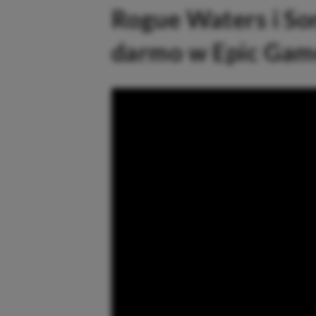
Rogue Waters i So
darmo w Epic Gam