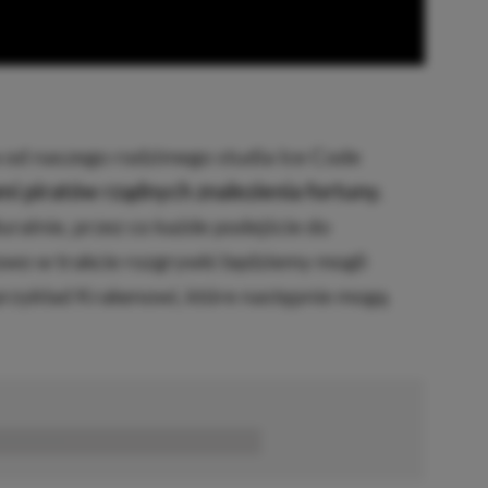
 od naszego rodzimego studia Ice Code
i piratów rządnych znalezienia fortuny.
ralnie, przez co każde podejście do
owo w trakcie rozgrywki będziemy mogli
rzykład Krakenowi, które następnie mogą
■■■■■■