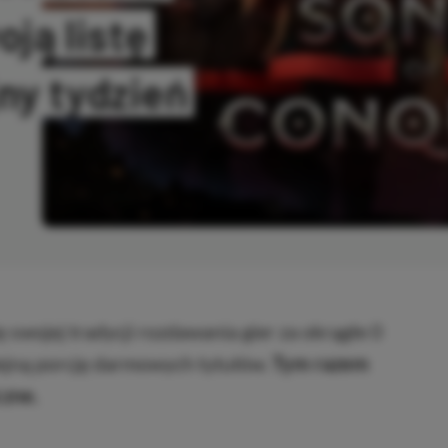
ją listę
ny tydzień
ANO
 swojej tradycji rozdawania gier za okrągłe 0
olejną porcję darmowych tytułów.
Tym razem
czne.