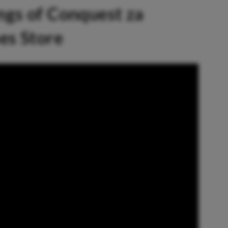
ngs of Conquest za
es Store