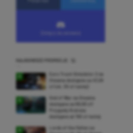
NAJNOWSZE PROMOCJE
Euro Truck Simulator 2 na
Steama dostępne za 47,26
zł (ok. 30 zł taniej)
God of War na Steama
dostępne za 69,63 zł!
Przygody Kratosa
dostępne aż 150 zł taniej
Lords of the Fallen na