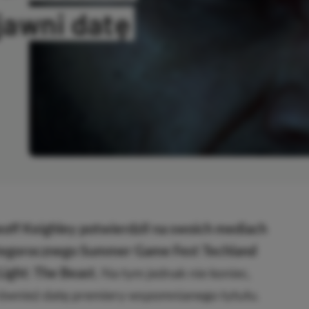
jawni datę
KOPIOWANO
off Keighley potwierdził na swoich mediach
 tegorocznego Summer Game Fest Techland
ight: The Beast.
Na tym jednak nie koniec,
również datę premiery wspomnianego tytułu.