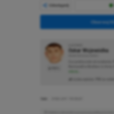
Udostępnij
Obserwuj XG
O AUTORZE
Oskar Wojewódka
REDAKTOR DZIAŁU NEWSY
Gra praktycznie od urodzenia.
Normandii w Brothers in Arms: 
PROFIL
więcej...
Liczba wpisów:
795
(w redak
TAGI:
DYING LIGHT: THE BEAST
Niektóre odnośniki w powyższej publikacji to linki 