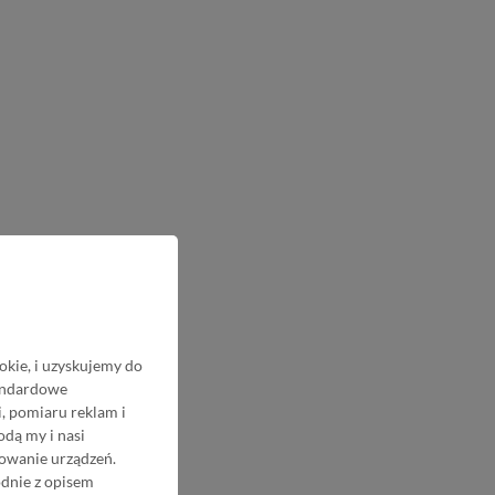
okie, i uzyskujemy do
tandardowe
, pomiaru reklam i
odą my i nasi
nowanie urządzeń.
odnie z opisem