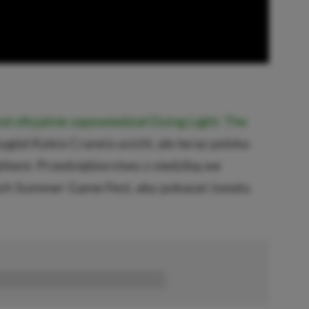
d oficjalnie zapowiedział Dying Light: The
gód Kyle’a Crane’a ucichł, ale teraz polska
ółami. Przedsiębiorstwo z siedzibą we
ch Summer Game Fest, aby pokazać światu
■■■■■■