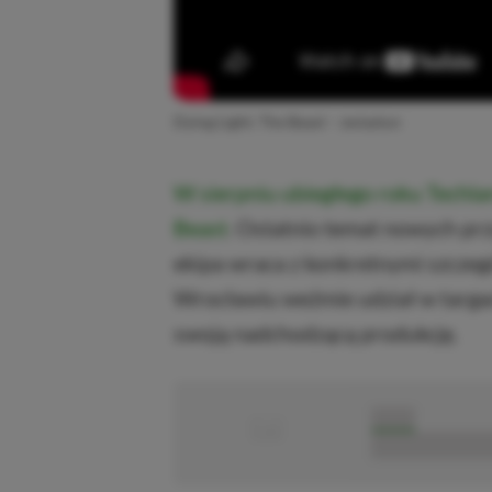
Dying Light: The Beast – zwiastun
W sierpniu ubiegłego roku Techlan
Beast
. Ostatnio temat nowych przy
ekipa wraca z konkretnymi szczeg
Wrocławiu weźmie udział w targa
swoją nadchodzącą produkcję.
■
■■■■■
■■■■■■■■■■■