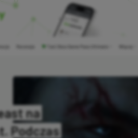
ocje
Recenzje
Tani Xbox Game Pass Ultimate
Więcej
east na
. Podczas