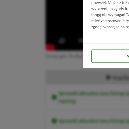
powyżej. Możesz też 
wyrażeniem zgody lu
mogą nie wymagać Two
mieć zastosowanie t
zgodę, wracając na tę
Dying Light: The Beast na Summer Game Fest –
Kup Dy
Sprawdź aktualne ceny Dying Li
Gaming
Sprawdź aktualne ceny Dying L