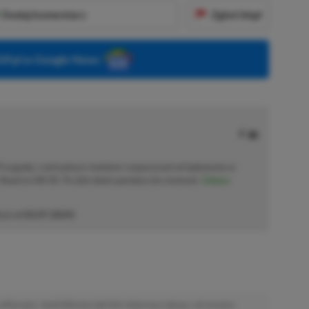
Dodaj komentarz
Zgłoś błąd
P.pl w Google News
 Przygodę z wirtualnym światem rozpoczynał od lądowania w
Road to Hill 30. Po dziś dzień pamięta ten moment.
Zobacz
cji od
02.07.2024
)
afiliacyjne. Jeżeli klikniesz taki link i dokonasz zakupu, otrzymamy