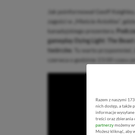
Jak poinformował Geoff Keighley
zagości w „Mieście Aniołów”, gdz
kanadyjskiego prezentera.
Podcza
gameplay Dying Light: The Beast 
twórców.
Tu warto przypomnieć, 
czerwca o godzinie 23:00 czasu po
Razem z naszymi 1733
nich dostęp, a także
informacje wysyłane 
treści oraz zbierania
możemy wyk
partnerzy
Możesz kliknąć, aby 