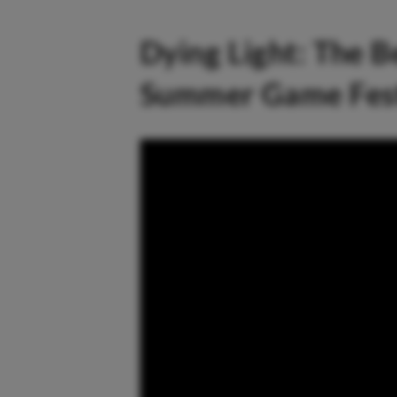
Dying Light: The 
Summer Game Fes