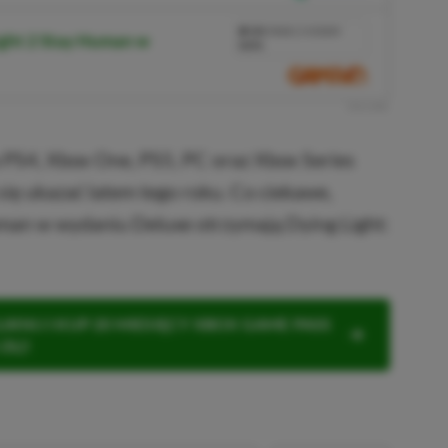
PRZEJDŹ DO SKLEPU
10%
TANIEJ Z KODEM
ight 2 Stay Human w
XGP6
SKOPIUJ
R
E
K
L
A
M
A
a PS4, Xbox One, PS5, PC oraz Xbox Series
ię ukazać latem tego roku. Co ciekawe,
man w wydaniu Deluxe otrzymają Dying Light:
KNIJ I KUP 20 MIESIĘCY XBOX GAME PASS
ZŁ)!