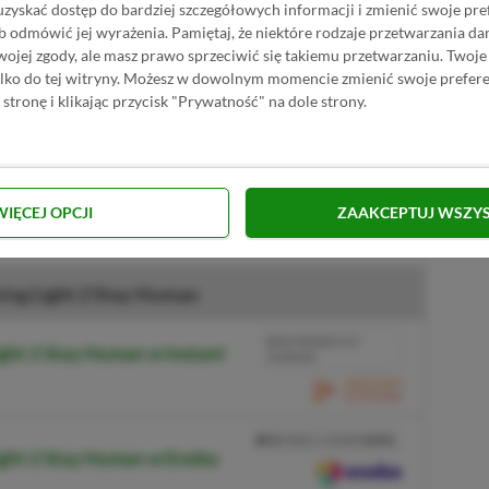
uzyskać dostęp do bardziej szczegółowych informacji i zmienić swoje pre
b odmówić jej wyrażenia.
Pamiętaj, że niektóre rodzaje przetwarzania 
jej zgody, ale masz prawo sprzeciwić się takiemu przetwarzaniu. Twoje
ylko do tej witryny. Możesz w dowolnym momencie zmienić swoje prefere
 stronę i klikając przycisk "Prywatność" na dole strony.
 teaser
WIĘCEJ OPCJI
ZAAKCEPTUJ WSZY
ing Light 2 Stay Human
BRAK PROWIZJI ZA
ght 2 Stay Human w Instant
PŁATNOŚĆ
PRZEJDŹ DO SKLEPU
3%
TANIEJ Z KODEM
XGPPL
ight 2 Stay Human w Eneba
SKOPIUJ