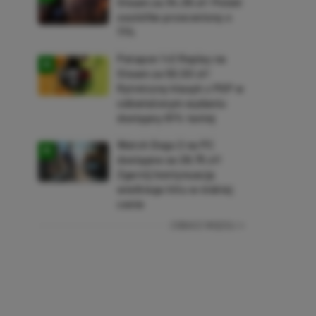
Steam za 34,36 zł! Polski
soulslike przeceniony o
71%
Patapon 1+2 Replay na
Steam za 50,50 zł!
Rytmiczny klasyk z PSP w
odświeżonym wydaniu
dostępny 61% taniej
Watch Dogs 2 na PC
dostępne za 28,75 zł!
Zgarnij kontynuację
wielkiego hitu w niskiej
cenie
ZOBACZ WIĘCEJ