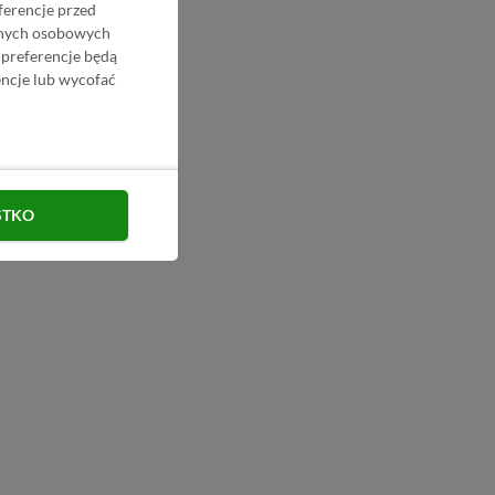
ferencje przed
danych osobowych
 preferencje będą
ncje lub wycofać
STKO