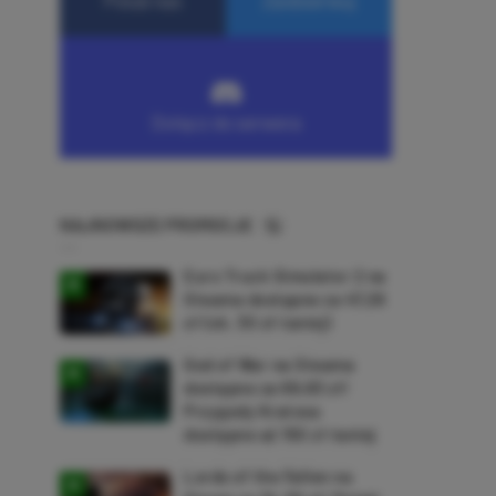
NAJNOWSZE PROMOCJE
Euro Truck Simulator 2 na
Steama dostępne za 47,26
zł (ok. 30 zł taniej)
God of War na Steama
dostępne za 69,63 zł!
Przygody Kratosa
dostępne aż 150 zł taniej
Lords of the Fallen na