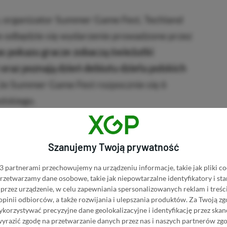
, organizator Summer Game Fest, Techland
ie odbędzie się wydarzenie prowadzone przez
s pokazu gracze zobaczą świeżutki
oraz poznają dzień debiutu dzieła polskich
że Summer Game Fest rozpocznie się 6
lskiego.
Szanujemy Twoją prywatność
 partnerami przechowujemy na urządzeniu informacje, takie jak pliki co
 przetwarzamy dane osobowe, takie jak niepowtarzalne identyfikatory i s
przez urządzenie, w celu zapewniania spersonalizowanych reklam i treści
 opinii odbiorców, a także rozwijania i ulepszania produktów.
Za Twoją zg
orzystywać precyzyjne dane geolokalizacyjne i identyfikację przez ska
wyrazić zgodę na przetwarzanie danych przez nas i naszych partnerów zg