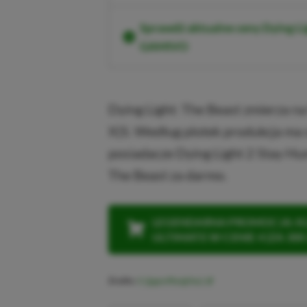
Sprawdź aktualne ceny Dying L
GAMIVO
Dying Light: The Beast zmierza n
X|S. Według plotek produkcja ma s
posiadacze Dying Light 2 Stay Hu
The Beast za darmo.
LEGENDARNA PROMOCJA: KLI
ULTIMATE W CENIE 4 (ZA 300 
Źródło:
X (@geoffkeighley)