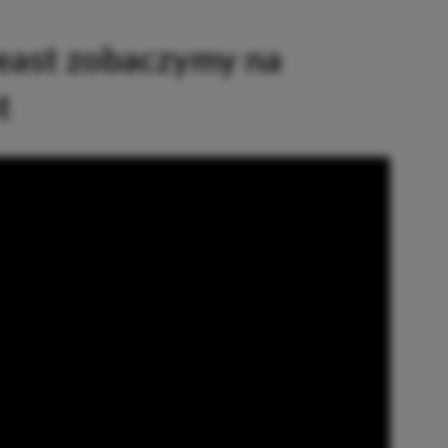
Beast zobaczymy na
t