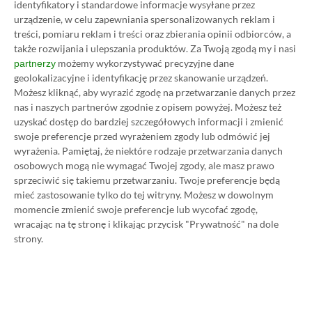
Pass Ultimate. Kup
identyfikatory i standardowe informacje wysyłane przez
urządzenie, w celu zapewniania spersonalizowanych reklam i
subskrypcję nawet 80%
treści, pomiaru reklam i treści oraz zbierania opinii odbiorców, a
także rozwijania i ulepszania produktów.
Za Twoją zgodą my i nasi
taniej!
możemy wykorzystywać precyzyjne dane
partnerzy
geolokalizacyjne i identyfikację przez skanowanie urządzeń.
Author
Kacper Kościański
Możesz kliknąć, aby wyrazić zgodę na przetwarzanie danych przez
SKOPIUJ LINK
SKOPIOWANO
Ost. aktualizacja:
26.06, 11:03
nas i naszych partnerów zgodnie z opisem powyżej. Możesz też
uzyskać dostęp do bardziej szczegółowych informacji i zmienić
swoje preferencje przed wyrażeniem zgody lub odmówić jej
wyrażenia.
Pamiętaj, że niektóre rodzaje przetwarzania danych
osobowych mogą nie wymagać Twojej zgody, ale masz prawo
sprzeciwić się takiemu przetwarzaniu. Twoje preferencje będą
mieć zastosowanie tylko do tej witryny. Możesz w dowolnym
momencie zmienić swoje preferencje lub wycofać zgodę,
wracając na tę stronę i klikając przycisk "Prywatność" na dole
strony.